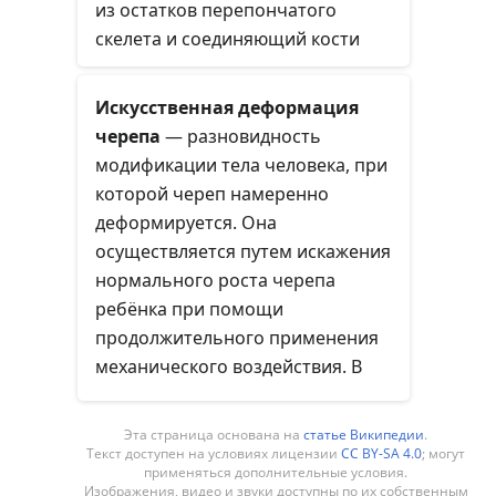
нижние — участвуют в
из остатков перепончатого
образовании подъязычного
скелета и соединяющий кости
аппарата и превращаются в
черепа новорождённых.
хрящи гортани, трахеи.
Роднички позволяют
Искусственная деформация
деформировать черепной свод,
черепа
— разновидность
что необходимо при родах, а
модификации тела человека, при
также для опережающего роста
которой череп намеренно
головного мозга.
деформируется. Она
осуществляется путем искажения
нормального роста черепа
ребёнка при помощи
продолжительного применения
механического воздействия. В
результате, как правило,
получаются черепа уплощённой,
Эта страница основана на
статье Википедии
.
вытянутой, округлой или
Текст доступен на условиях лицензии
CC BY-SA 4.0
; могут
применяться дополнительные условия.
конусовидной формы.
Изображения, видео и звуки доступны по их собственным