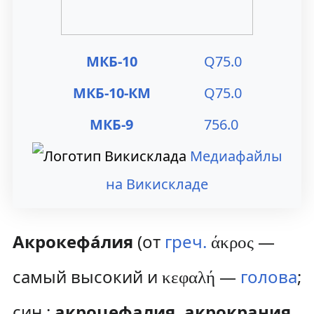
к
к
н
п
МКБ-10
Q
75.0
а
о
МКБ-10-КМ
Q75.0
в
и
МКБ-9
756.0
и
с
г
к
Медиафайлы
а
у
на Викискладе
ц
и
Акрокефа́лия
(от
греч.
—
άκρος
и
самый высокий и
—
голова
;
κεφαλή
син.
:
акроцефалия, акрокрания,