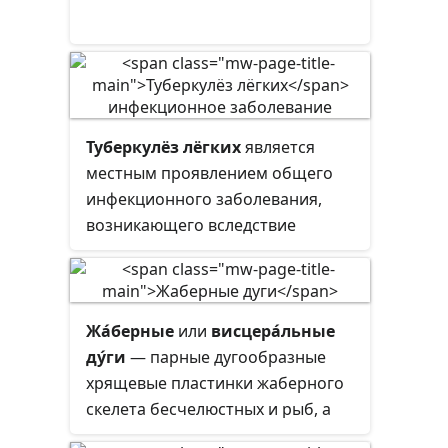
сегментов.
Туберкулёз лёгких
является
местным проявлением общего
инфекционного заболевания,
возникающего вследствие
заражения микобактериями
туберкулёза. Поражение лёгких
проявляется в различных формах,
зависящих от свойств
Жа́берные
или
висцера́льные
возбудителя,
ду́ги
— парные дугообразные
иммунобиологического
хрящевые пластинки жаберного
состояния организма, путей
скелета бесчелюстных и рыб, а
распространения инфекции и
также зародышей четвероногих.