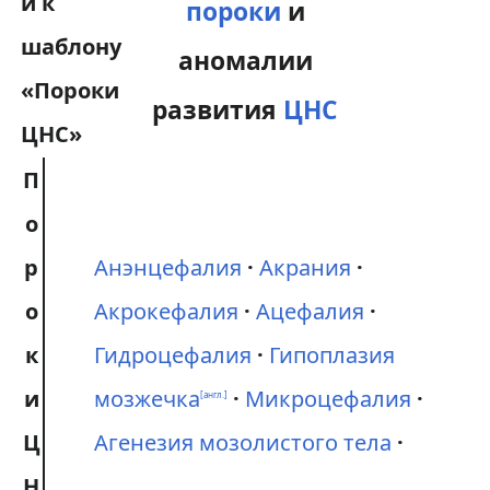
пороки
и
аномалии
развития
ЦНС
П
о
р
Анэнцефалия
Акрания
о
Акрокефалия
Ацефалия
к
Гидроцефалия
Гипоплазия
и
мозжечка
Микроцефалия
[англ.]
Ц
Агенезия мозолистого тела
Н