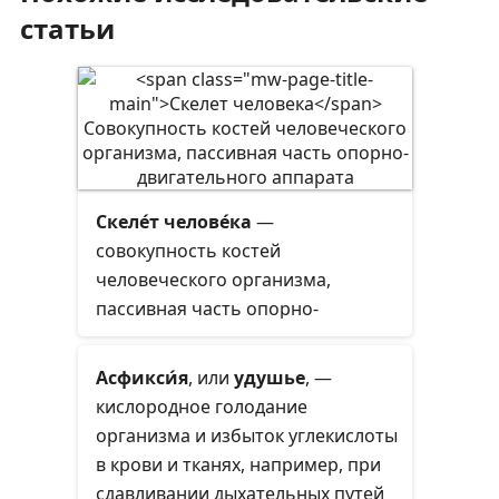
статьи
Скеле́т челове́ка
—
совокупность костей
человеческого организма,
пассивная часть опорно-
двигательного аппарата. Служит
опорой мягким тканям, точкой
Асфикси́я
, или
удушье
, —
приложения мышц, вместилищем
кислородное голодание
и защитой внутренних органов.
организма и избыток углекислоты
Костная ткань скелета
в крови и тканях, например, при
развивается из мезенхимы.
сдавливании дыхательных путей