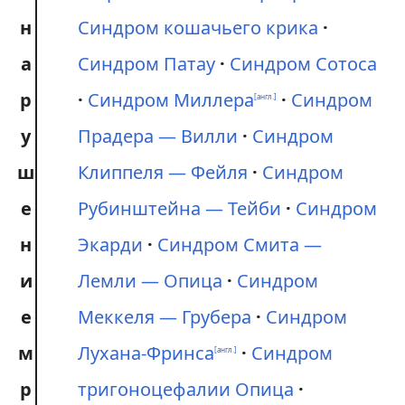
н
Синдром кошачьего крика
а
Синдром Патау
Синдром Сотоса
р
Синдром Миллера
Синдром
[англ.]
у
Прадера — Вилли
Синдром
ш
Клиппеля — Фейля
Синдром
е
Рубинштейна — Тейби
Синдром
н
Экарди
Синдром Смита —
и
Лемли — Опица
Синдром
е
Меккеля — Грубера
Синдром
м
Лухана-Фринса
Синдром
[англ.]
р
тригоноцефалии Опица