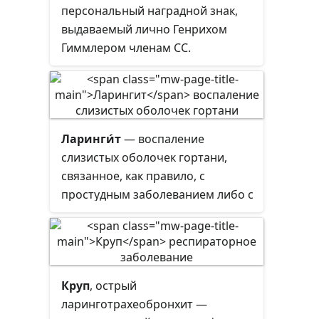
персональный наградной знак,
выдаваемый лично Генрихом
Гиммлером членам СС.
Ларинги́т
— воспаление
слизистых оболочек гортани,
связанное, как правило, с
простудным заболеванием либо с
такими инфекционными
заболеваниями, как корь,
скарлатина, коклюш. Развитию
заболевания способствуют
Круп
, острый
перегревание, переохлаждение,
ларинготрахеобронхит —
дыхание через рот, запылённый