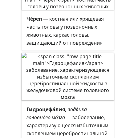
речных дельфинов —
пресноводные. Питаются мелкой
Че́реп
— костная или хрящевая
рыбой.
часть головы у позвоночных
животных, каркас головы,
защищающий от повреждения
наиболее уязвимые органы и
служащий местом прикрепления
её мягких тканей. Он
поддерживает структуры лица и
создает защитную полость для
головного мозга и хорошо
защищённые глазницы для глаз.
Гидроцефа́лия
,
водя́нка
головно́го мо́зга
— заболевание,
характеризующееся избыточным
скоплением цереброспинальной