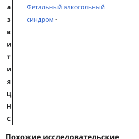
а
Фетальный алкогольный
з
синдром
в
и
т
и
я
Ц
Н
С
Похожие исследовательские