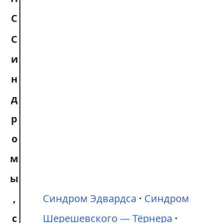
С
С
и
н
д
р
о
м
ы
,
Синдром Эдвардса
Синдром
с
Шерешевского — Тёрнера