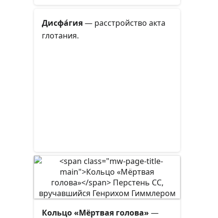
жидкости в желудочковой
системе головного мозга в
Дисфа́гия
— расстройство акта
результате затруднения её
глотания.
перемещения от места секреции
к месту абсорбции в кровеносную
систему —
окклюзио́нная
гидроцефа́лия
, либо в результате
нарушения абсорбции —
арезорбти́вная гидроцефа́лия
.
Кольцо «Мёртвая голова»
—