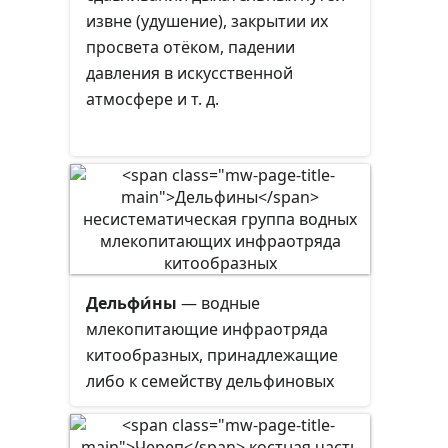
извне (удушение), закрытии их
просвета отёком, падении
давления в искусственной
атмосфере и т. д.
Дельфи́ны
— водные
млекопитающие инфраотряда
китообразных, принадлежащие
либо к семейству дельфиновых
(Delphinidae) — морские, либо к
нетаксономической группе