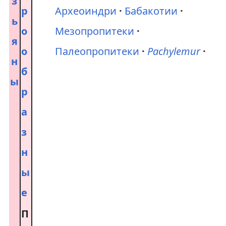
з
р
Археоиндри
Бабакотии
ь
о
Мезопропитеки
я
о
Палеопропитеки
Pachylemur
н
б
ы
р
а
з
н
ы
е
П