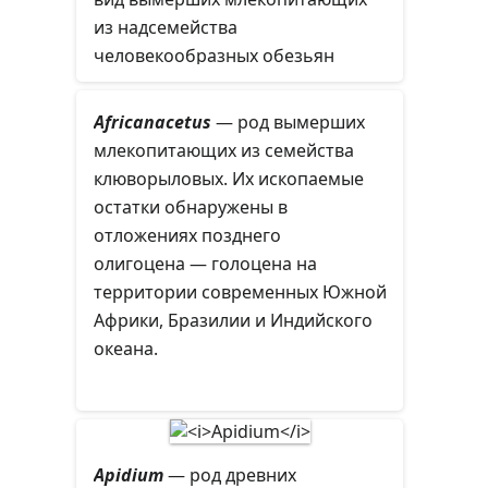
распространённых по всей
из надсемейства
Голарктике. Ранние
человекообразных обезьян
представители омомиидов и
отряда приматов, живших на
адапидов появляются в начале
территории современной Кении.
Africanacetus
— род вымерших
эоцена и считаются одними из
Типовой и единственный в роде
млекопитающих из семейства
самых первых представителей
Samburupithecus
. Систематика
клюворыловых. Их ископаемые
высших обезьян.
рода окончательно не
остатки обнаружены в
определена: раньше его часто
отложениях позднего
относили к гоминидам, сейчас же
олигоцена — голоцена на
есть мнение, что это поздний
территории современных Южной
проконсулид (Proconsulidae).
Африки, Бразилии и Индийского
океана.
Apidium
— род древних