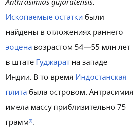
Anthrasimias gujaratensis
.
Ископаемые остатки
были
найдены в отложениях раннего
эоцена
возрастом 54—55 млн лет
в штате
Гуджарат
на западе
Индии. В то время
Индостанская
плита
была островом. Антрасимия
имела массу приблизительно 75
грамм
.
[
1
]