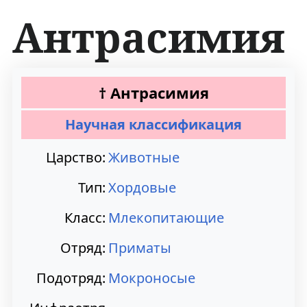
Антрасимия
П
П
†
Антрасимия
е
е
Научная классификация
р
р
Царство:
Животные
е
е
Тип:
Хордовые
й
й
т
т
Класс:
Млекопитающие
и
и
Отряд:
Приматы
к
к
Подотряд:
Мокроносые
н
п