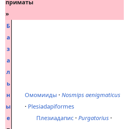
Б
а
з
а
л
ь
н
Омомииды
Nosmips aenigmaticus
ы
Plesiadapiformes
е
Плезиадапис
Purgatorius