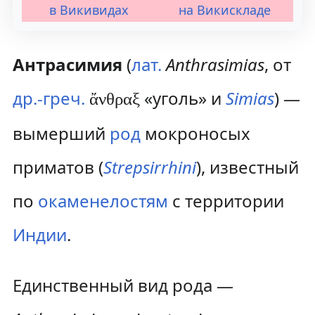
в Викивидах
на Викискладе
Антрасимия
(
лат.
Anthrasimias
, от
др.-греч.
«уголь» и
Simias
) —
ἄνθραξ
вымерший
род
мокроносых
приматов (
Strepsirrhini
), известный
по
окаменелостям
с территории
Индии
.
Единственный вид рода —