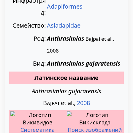
Инфраотря
Adapiformes
а
о
д:
в
и
Семейство:
Asiadapidae
и
с
Род:
Anthrasimias
Bajpai et al.,
г
к
2008
а
у
Вид:
Anthrasimias gujaratensis
ц
Латинское название
и
Anthrasimias gujaratensis
и
Bajpai
et
al.
,
2008
Систематика
Поиск изображений