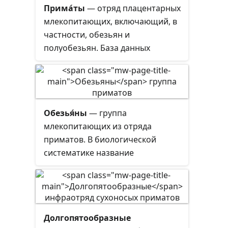
Прима́ты
— отряд плацентарных
млекопитающих, включающий, в
частности, обезьян и
полуобезьян. База данных
Американского общества
маммалогов признаёт 19
семейств, 84 рода и 517
современных видов приматов, а
Обезья́ны
— группа
также 4 вида, вымерших после
млекопитающих из отряда
1500 года. Приматы — четвёртый
приматов. В биологической
по количеству видов отряд
систематике название
млекопитающих.
«обезьяны» может применяться
по отношению ко всем
представителям инфраотряда
Simiiformes или подотряда
Долгопятообразные
Haplorhini.