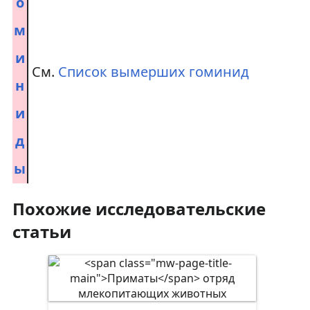
о
м
и
См.
Список вымерших гоминид
н
и
д
ы
Похожие исследовательские
статьи