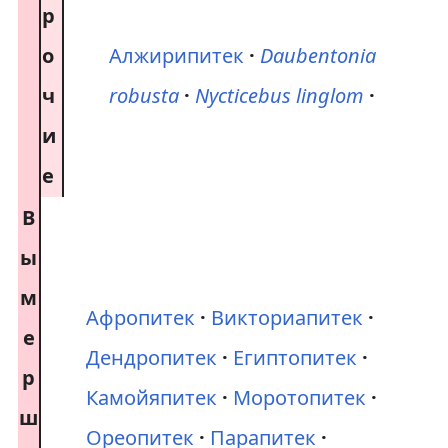
р
о
Алжирипитек
Daubentonia
ч
robusta
Nycticebus linglom
и
е
В
ы
м
Афропитек
Викториапитек
е
Дендропитек
Египтопитек
р
Камойяпитек
Моротопитек
ш
Ореопитек
Парапитек