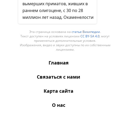
вымерших приматов, живших в
раннем олигоцене, с 30 по 28
миллион лет назад. Окаменелости
Apidium
распространены в
отложениях Эль-Файюма в
Эта страница основана на
статье Википедии
.
Текст доступен на условиях лицензии
CC BY-SA 4.0
; могут
Египте. Также они найдены в
применяться дополнительные условия.
Ливии и Омане. Окаменелости
Изображения, видео и звуки доступны по их собственным
лицензиям.
более раннего вида
Apidium
moustafai
встречаются редко;
Главная
окаменелости более позднего
вида
Apidium phiomense
довольно
Связаться с нами
распространены.
Карта сайта
О нас