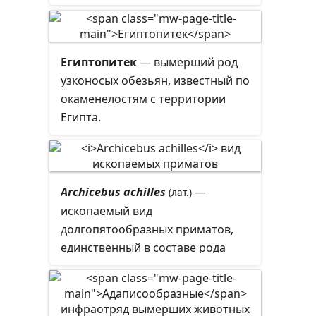
территории Китая.
Египтопитек
— вымерший род
узконосых обезьян, известный по
окаменелостям с территории
Египта.
Archicebus achilles
—
(лат.)
ископаемый вид
долгопятообразных приматов,
единственный в составе рода
Archicebus
и семейства
Archicebidae
. Скелет архицебуса
был найден в провинции Хубей,