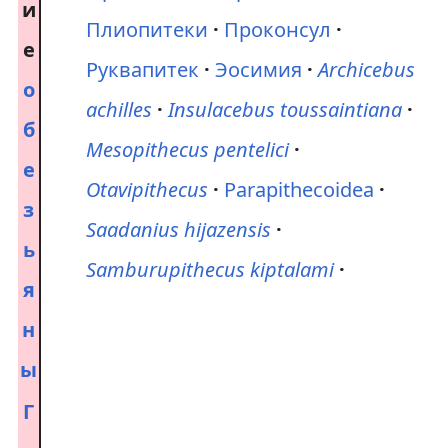
и
Плиопитеки
Проконсул
е
Руквапитек
Эосимия
Archicebus
о
achilles
Insulacebus toussaintiana
б
Mesopithecus pentelici
е
Otavipithecus
Parapithecoidea
з
Saadanius hijazensis
ь
Samburupithecus kiptalami
я
н
ы
Г