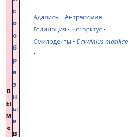
с
Адаписы
Антрасимия
о
Годиноция
Нотарктус
о
Смилодекты
Darwinius masillae
б
р
а
з
В
н
ы
ы
м
е
е
В