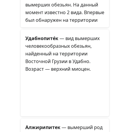
вырабатывать витамин С,
вымерших обезьян. На данный
генетический признак,
момент известно 2 вида. Впервые
обуславливающий потребность в
был обнаружен на территории
нём в рационе, будет иметь
Файюмского оазиса в 1907 году
тенденцию помещать
австрийским коллекционером
Удабнопите́к
— вид вымерших
долгопятообразных в ряды
ископаемых Ричардом
человекообразных обезьян,
гаплориновых (сухоносых)
Маркграфом в
найденный на территории
приматов.
нижнеолигоценовых отложениях,
Восточной Грузии в Удабно.
а описан в 1910 и 1911 гг.
Возраст — верхний миоцен.
немецким палеонтологом
Максом Шлоссером.
Алжирипитек
— вымерший род