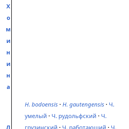
Х
о
м
и
н
и
н
а
H. bodoensis
H. gautengensis
Ч.
умелый
Ч. рудольфский
Ч.
Л
грузинский
Ч. работающий
Ч.