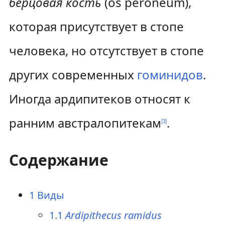
берцовая кость
(os peroneum),
которая присутствует в стопе
человека, но отсутствует в стопе
других современных
гоминидов
.
Иногда ардипитеков относят к
ранним австралопитекам
.
[
3
]
Содержание
1
Виды
1.1
Ardipithecus ramidus