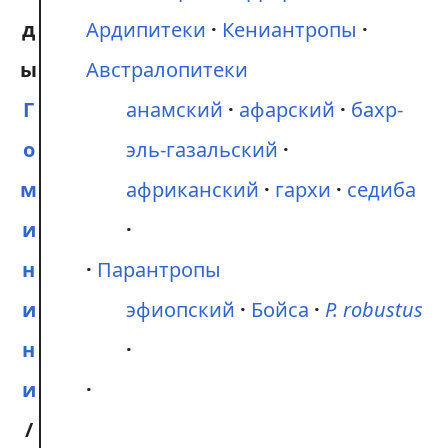
д
Ардипитеки
Кениантропы
ы
Австралопитеки
Г
анамский
афарский
бахр-
о
эль-газальский
м
африканский
гархи
седиба
и
н
Парантропы
и
эфиопский
Бойса
P. robustus
н
и
/