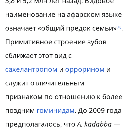
5,8 и 5,2 млн лет назад. Видовое
наименование на афарском языке
означает «общий предок семьи»
.
[
10
]
Примитивное строение зубов
сближает этот вид с
сахелантропом
и
оррорином
и
служит отличительным
признаком по отношению к более
поздним
гоминидам
. До 2009 года
предполагалось, что
A. kadabba
—