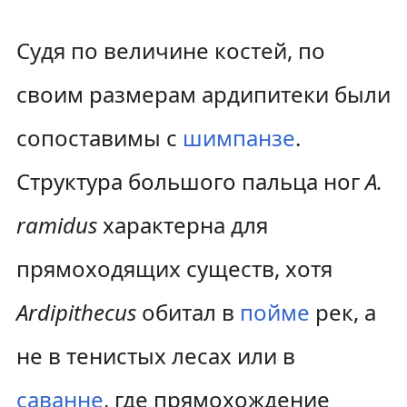
Судя по величине костей, по
своим размерам ардипитеки были
сопоставимы с
шимпанзе
.
Структура большого пальца ног
A.
ramidus
характерна для
прямоходящих существ, хотя
Ardipithecus
обитал в
пойме
рек, а
не в тенистых лесах или в
саванне
, где прямохождение