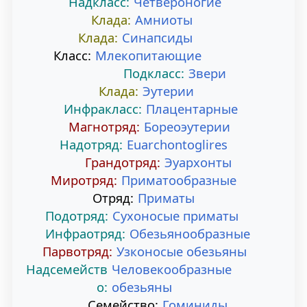
Надкласс:
Четвероногие
а
о
Клада:
Амниоты
Клада:
Синапсиды
в
и
Класс:
Млекопитающие
Подкласс:
Звери
и
с
Клада:
Эутерии
г
к
Инфракласс:
Плацентарные
Магнотряд:
Бореоэутерии
а
у
Надотряд:
Euarchontoglires
ц
Грандотряд:
Эуархонты
Миротряд:
Приматообразные
и
Отряд:
Приматы
и
Подотряд:
Сухоносые приматы
Инфраотряд:
Обезьянообразные
Парвотряд:
Узконосые обезьяны
Надсемейств
Человекообразные
о:
обезьяны
Семейство:
Гоминиды