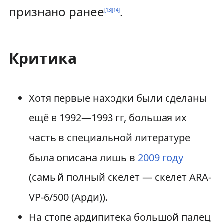
признано ранее
.
[
13
]
[
14
]
Критика
Хотя первые находки были сделаны
ещё в 1992—1993 гг, большая их
часть в специальной литературе
была описана лишь в
2009 году
(самый полный скелет — скелет ARA-
VP-6/500 (Арди)).
На стопе ардипитека большой палец