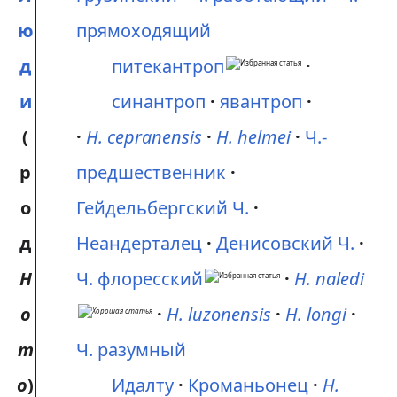
ю
прямоходящий
д
питекантроп
и
синантроп
явантроп
(
H. cepranensis
H. helmei
Ч.-
р
предшественник
о
Гейдельбергский Ч.
д
Неандерталец
Денисовский Ч.
H
Ч. флоресский
H. naledi
o
H. luzonensis
H. longi
m
Ч. разумный
o
)
Идалту
Кроманьонец
H.