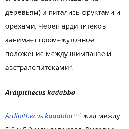
деревьям) и питались фруктами и
орехами. Череп ардипитеков
занимает промежуточное
положение между шимпанзе и
австралопитеками
.
[
9
]
Ardipithecus kadabba
Ardipithecus kadabba
жил между
[англ.]