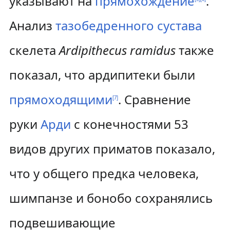
указывают на
прямохождение
.
Анализ
тазобедренного сустава
скелета
Ardipithecus ramidus
также
показал, что ардипитеки были
прямоходящими
. Сравнение
[
7
]
руки
Арди
с конечностями 53
видов других приматов показало,
что у общего предка человека,
шимпанзе и бонобо сохранялись
подвешивающие