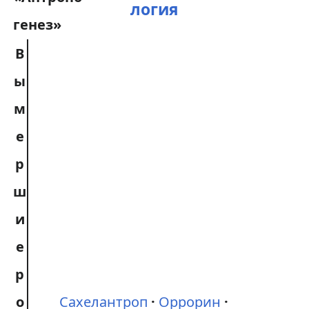
логия
В
ы
м
е
р
ш
и
е
р
о
Сахелантроп
Оррорин