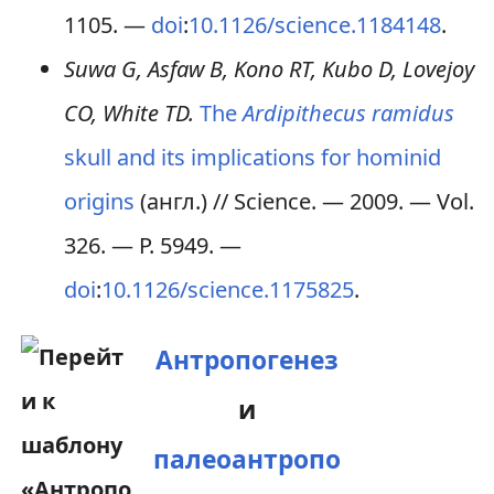
1105
. —
doi
:
10.1126/science.1184148
.
Suwa G, Asfaw B, Kono RT, Kubo D, Lovejoy
CO, White TD.
The
Ardipithecus ramidus
skull and its implications for hominid
origins
(англ.)
// Science. — 2009. —
Vol.
326
. —
P. 5949
. —
doi
:
10.1126/science.1175825
.
Антропогенез
и
палеоантропо