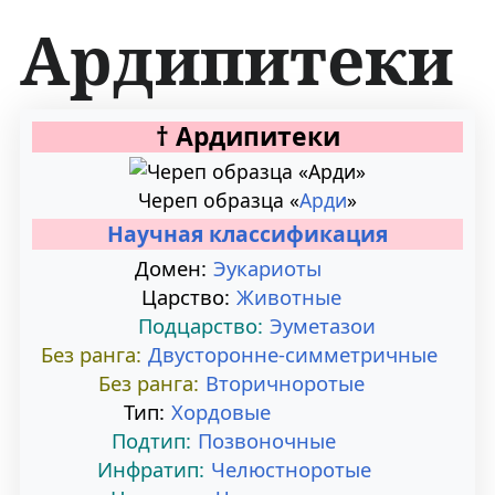
Ардипитеки
П
П
†
Ардипитеки
е
е
Череп образца «
Арди
»
р
р
Научная классификация
е
е
Домен:
Эукариоты
Царство:
Животные
й
й
Подцарство:
Эуметазои
т
т
Без ранга:
Двусторонне-симметричные
Без ранга:
Вторичноротые
и
и
Тип:
Хордовые
к
к
Подтип:
Позвоночные
Инфратип:
Челюстноротые
н
п