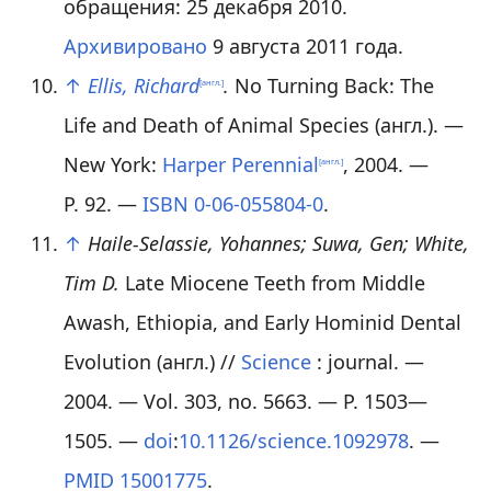
обращения: 25 декабря 2010.
Архивировано
9 августа 2011 года.
↑
Ellis, Richard
.
No Turning Back: The
[англ.]
Life and Death of Animal Species
(англ.)
. —
New York:
Harper Perennial
, 2004. —
[англ.]
P. 92. —
ISBN 0-06-055804-0
.
↑
Haile-Selassie, Yohannes; Suwa, Gen; White,
Tim D.
Late Miocene Teeth from Middle
Awash, Ethiopia, and Early Hominid Dental
Evolution
(англ.)
//
Science
: journal. —
2004. —
Vol. 303
,
no. 5663
. —
P. 1503—
1505
. —
doi
:
10.1126/science.1092978
. —
PMID
15001775
.