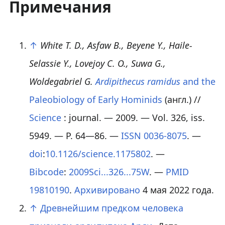
Примечания
↑
White T. D., Asfaw B., Beyene Y., Haile-
Selassie Y., Lovejoy C. O., Suwa G.,
Woldegabriel G.
Ardipithecus ramidus
and the
Paleobiology of Early Hominids
(англ.)
//
Science
: journal. — 2009. —
Vol. 326
,
iss.
5949
. —
P. 64—86
. —
ISSN
0036-8075
. —
doi
:
10.1126/science.1175802
. —
Bibcode
:
2009Sci...326...75W
. —
PMID
19810190
.
Архивировано
4 мая 2022 года.
↑
Древнейшим предком человека