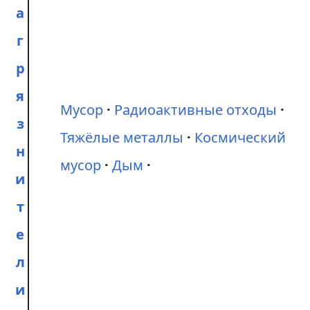
а
г
р
я
Мусор
Радиоактивные отходы
з
Тяжёлые металлы
Космический
н
мусор
Дым
и
т
е
л
и