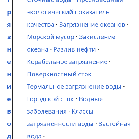
р
экологический показатель
я
качества
Загрязнение океанов
з
Морской мусор
Закисление
н
океана
Разлив нефти
е
Корабельное загрязнение
н
Поверхностный сток
и
Термальное загрязнение воды
е
Городской сток
Водные
в
заболевания
Классы
о
загрязнённости воды
Застойная
д
вода