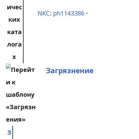
ичес
NKC
:
ph1143386
ких
ката
лога
х
Загрязнение
З