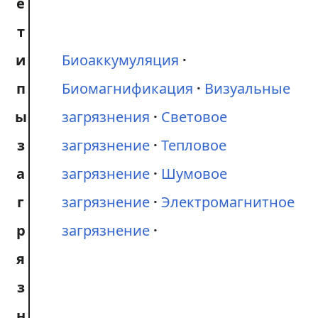
е
т
и
Биоаккумуляция
п
Биомагнификация
Визуальные
ы
загрязнения
Световое
з
загрязнение
Тепловое
а
загрязнение
Шумовое
г
загрязнение
Электромагнитное
р
загрязнение
я
з
н