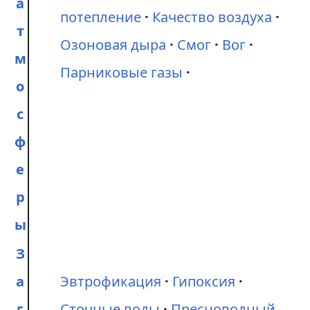
а
потепление
Качество воздуха
т
Озоновая дыра
Смог
Вог
м
Парниковые газы
о
с
ф
е
р
ы
З
а
Эвтрофикация
Гипоксия
г
Сточные воды
Пресноводный