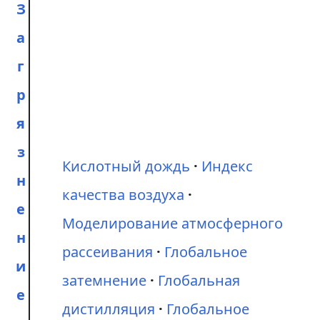
З
а
г
р
я
з
Кислотный дождь
Индекс
н
качества воздуха
е
Моделирование атмосферного
н
рассеивания
Глобальное
и
затемнение
Глобальная
е
дистилляция
Глобальное