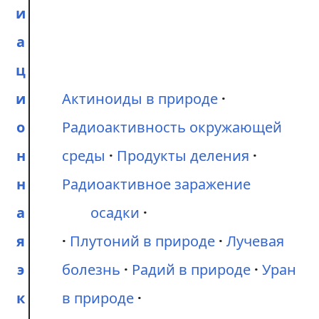
и
а
ц
и
Актиноиды в природе
о
Радиоактивность окружающей
н
среды
Продукты деления
н
Радиоактивное заражение
а
осадки
я
Плутоний в природе
Лучевая
э
болезнь
Радий в природе
Уран
к
в природе