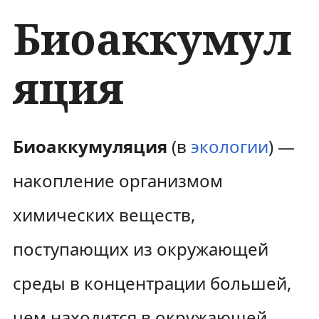
Биоаккумул
яция
П
П
Биоаккумуляция
(в
экологии
) —
е
е
накопление организмом
р
р
химических веществ,
е
е
поступающих из окружающей
й
й
среды в концентрации большей,
т
т
и
и
чем находится в окружающей