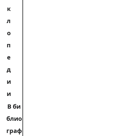
к
л
о
п
е
д
и
и
В би
блио
граф