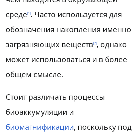
к
к
среде
. Часто используется для
[
1
]
н
п
обозначения накопления именно
а
о
загрязняющих веществ
, однако
[
2
]
в
и
может использоваться и в более
и
с
г
к
общем смысле.
а
у
Стоит различать процессы
ц
и
биоаккумуляции и
и
биомагнификации
, поскольку под