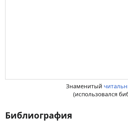
Знаменитый
читальн
(использовался биб
Библиография