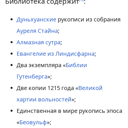
Библиотека содержит
:
[
19
]
Дуньхуанские
рукописи из собрания
Ауреля Стайна
;
Алмазная сутра
;
Евангелие из Линдисфарна
;
Два экземпляра «
Библии
Гутенберга
»;
Две копии 1215 года «
Великой
хартии вольностей
»;
Единственная в мире рукопись эпоса
«
Беовульф
»;