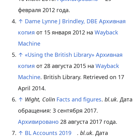
февраля 2012 года.
↑
Dame Lynne J Brindley, DBE
Архивная
копия
от 15 января 2012 на
Wayback
Machine
↑
«Using the British Library»
Архивная
копия
от 28 августа 2015 на
Wayback
Machine
. British Library. Retrieved on 17
April 2014.
↑
Wight, Colin
Facts and figures
.
bl.uk
. Дата
обращения: 3 сентября 2017.
Архивировано
28 августа 2017 года.
↑
BL Accounts 2019
.
bl.uk
. Дата