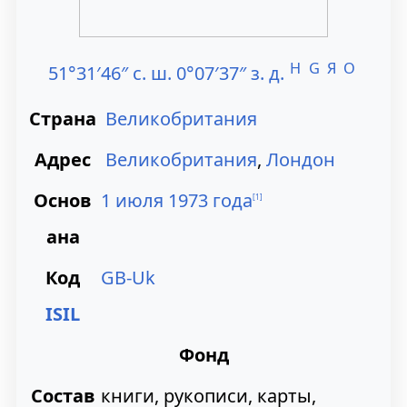
и
и
к
к
H
G
Я
O
51°31′46″ с. ш. 0°07′37″ з. д.
н
п
Страна
Великобритания
а
о
Адрес
Великобритания
,
Лондон
в
и
Основ
1 июля
1973 года
и
с
[
1
]
ана
г
к
а
у
Код
GB-Uk
ц
ISIL
и
Фонд
и
Состав
книги, рукописи, карты,