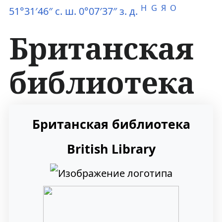
H
G
Я
O
51°31′46″ с. ш. 0°07′37″ з. д.
Британская
библиотека
П
П
Британская библиотека
е
е
British Library
р
р
е
е
й
й
т
т