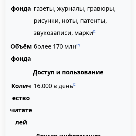
фонда
газеты, журналы, гравюры,
рисунки, ноты, патенты,
звукозаписи, марки
[
2
]
Объём
более 170 млн
[
2
]
фонда
Доступ и пользование
Колич
16,000 в день
[
2
]
ество
читате
лей
Другая информация