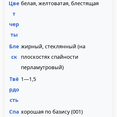
Цве
белая, желтоватая, блестящая
т
чер
ты
Бле
жирный, стеклянный (на
ск
плоскостях спайности
перламутровый)
Твё
1—1,5
рдо
сть
Спа
хорошая по базису (001)