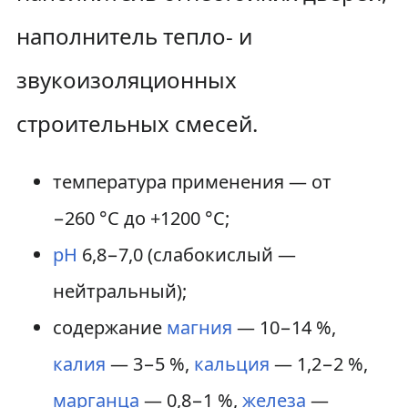
наполнитель тепло- и
звукоизоляционных
строительных смесей.
температура применения — от
−260 °C до +1200 °C;
рН
6,8−7,0 (слабокислый —
нейтральный);
содержание
магния
— 10−14 %,
калия
— 3−5 %,
кальция
— 1,2−2 %,
марганца
— 0,8−1 %,
железа
—