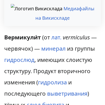
Медиафайлы
на Викискладе
Вермикули́т
(от
лат.
vermiculus
—
червячок) —
минерал
из группы
гидрослюд
, имеющих слоистую
структуру. Продукт вторичного
изменения (
гидролиза
и
последующего
выветривания
)
тёмных
слюд
биотита
и