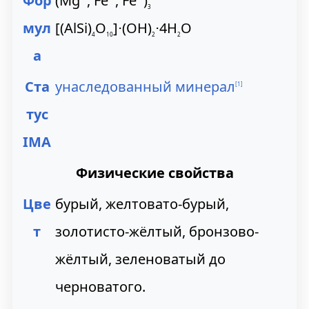
Фор
(Mg
, Fe
, Fe
)
3
а
о
мул
[(AlSi)
O
]⋅(OH)
⋅4H
O
4
10
2
2
в
и
а
и
с
Ста
унаследованный минерал
[
1
]
г
к
тус
а
у
IMA
ц
Физические свойства
и
Цве
бурый, желтовато-бурый,
и
т
золотисто-жёлтый, бронзово-
жёлтый, зеленоватый до
черноватого.