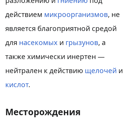
разложению и
гниению
под
действием
микроорганизмов
, не
является благоприятной средой
для
насекомых
и
грызунов
, а
также химически инертен —
нейтрален к действию
щелочей
и
кислот
.
Месторождения