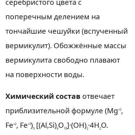
серебристого цвета с
поперечным делением на
тончайшие чешуйки (вспученный
вермикулит). Обожжённые массы
вермикулита свободно плавают
на поверхности воды.
Химический состав
отвечает
приблизительной формуле (Mg
,
+2
Fe
, Fe
)
[(Al,Si)
O
]·(OH)
·4H
O.
+2
+3
3
4
10
2
2