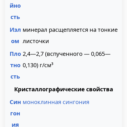
йно
сть
Изл
минерал расщепляется на тонкие
ом
листочки
Пло
2,4—2,7 (вспученного — 0,065—
тно
0,130) г/см³
сть
Кристаллографические свойства
Син
моноклинная сингония
гон
ия