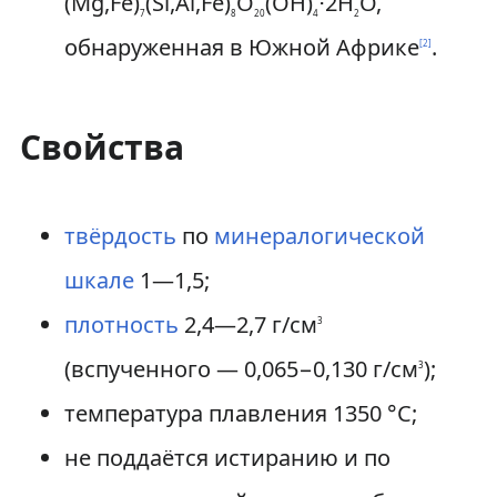
(Mg,Fe)
(Si,Al,Fe)
O
(OH)
⋅2H
O,
7
8
20
4
2
обнаруженная в Южной Африке
.
[
2
]
Свойства
твёрдость
по
минералогической
шкале
1—1,5;
плотность
2,4—2,7 г/см
3
(вспученного — 0,065−0,130 г/см
);
3
температура плавления 1350 °C;
не поддаётся истиранию и по