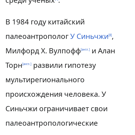
В 1984 году китайский
палеоантрополог
У Синьчжи
,
[
8
]
Милфорд Х. Вулпофф
и
Алан
[англ.]
Торн
развили гипотезу
[англ.]
мультирегионального
происхождения человека. У
Синьчжи ограничивает свои
палеоантропологические