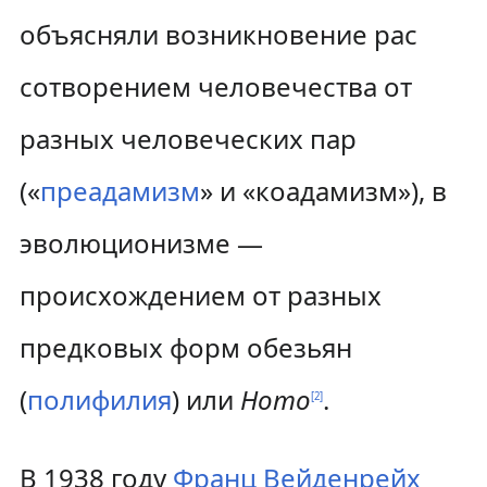
объясняли возникновение рас
сотворением человечества от
разных человеческих пар
(«
преадамизм
» и «коадамизм»), в
эволюционизме —
происхождением от разных
предковых форм обезьян
(
полифилия
) или
Homo
.
[
2
]
В 1938 году
Франц Вейденрейх