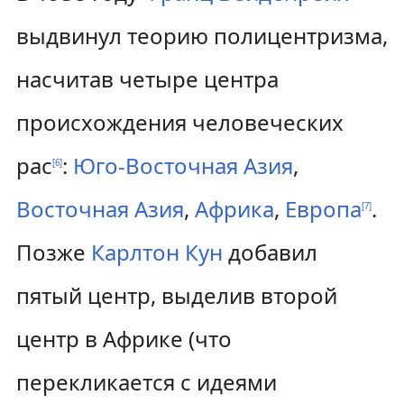
выдвинул теорию полицентризма,
насчитав четыре центра
происхождения человеческих
рас
:
Юго-Восточная Азия
,
[
6
]
Восточная Азия
,
Африка
,
Европа
.
[
7
]
Позже
Карлтон Кун
добавил
пятый центр, выделив второй
центр в Африке (что
перекликается с идеями