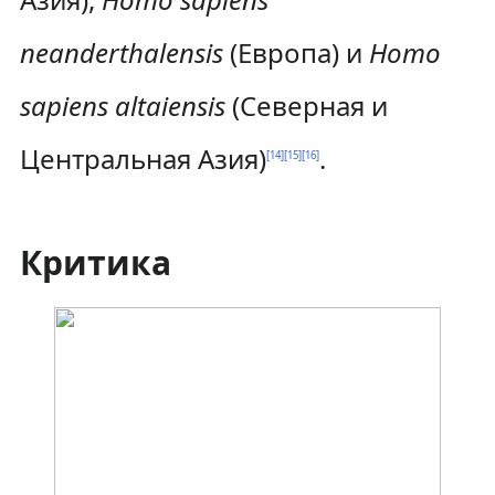
neanderthalensis
(Европа) и
Homo
sapiens altaiensis
(Северная и
Центральная Азия)
.
[
14
]
[
15
]
[
16
]
Критика