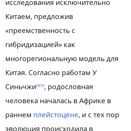
исследования исключительно
Китаем, предложив
«преемственность с
гибридизацией» как
многорегиональную модель для
Китая. Согласно работам У
Синьчжи
, родословная
[
9
]
[
10
]
человека началась в Африке в
раннем
плейстоцене
, и с тех пор
эволюция происходила в