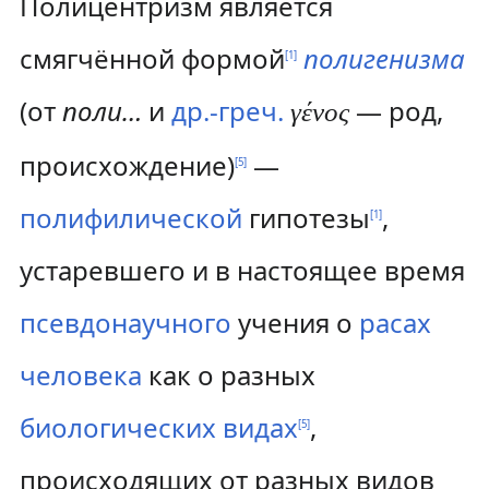
Полицентризм является
смягчённой формой
полигенизма
[
1
]
(от
поли…
и
др.-греч.
— род,
γένος
происхождение)
—
[
5
]
полифилической
гипотезы
,
[
1
]
устаревшего и в настоящее время
псевдонаучного
учения о
расах
человека
как о разных
биологических видах
,
[
5
]
происходящих от разных видов