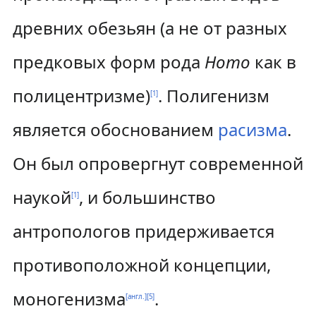
древних обезьян (а не от разных
предковых форм рода
Homo
как в
полицентризме)
. Полигенизм
[
1
]
является обоснованием
расизма
.
Он был опровергнут современной
наукой
, и большинство
[
1
]
антропологов придерживается
противоположной концепции,
моногенизма
.
[англ.]
[
5
]