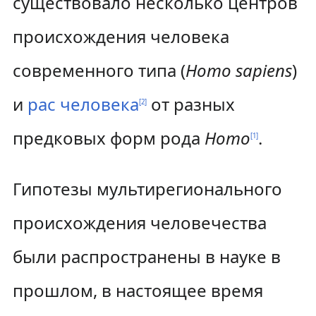
существовало несколько центров
и
с
г
к
происхождения человека
а
у
современного типа (
Homo sapiens
)
ц
и
рас человека
от разных
[
2
]
и
предковых форм рода
Homo
.
[
1
]
и
Гипотезы мультирегионального
происхождения человечества
были распространены в науке в
прошлом, в настоящее время