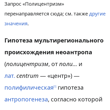
П
П
Запрос «Полицентризм»
е
е
перенаправляется сюда; см. также
другие
р
р
значения
.
е
е
Гипотеза мультирегионального
й
й
происхождения неоантропа
т
т
и
и
(
полицентризм
, от
поли…
и
к
к
лат.
centrum
— «центр») —
н
п
полифилическая
гипотеза
[
1
]
а
о
антропогенеза
, согласно которой
в
и