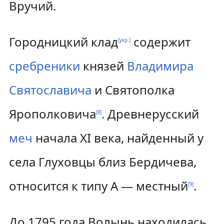
Вручий.
Городницкий клад
содержит
[укр.]
сребреники
князей
Владимира
Святославича
и Святополка
Ярополковича
. Древнерусский
[
8
]
меч
начала XI века, найденный у
села Глуховцы близ Бердичева,
относится к типу A — местный
.
[
9
]
До 1795 года Волынь находилась