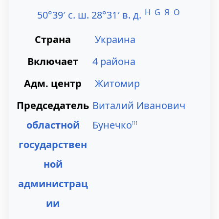
и
и
H
G
Я
O
50°39′ с. ш. 28°31′ в. д.
к
к
Страна
Украина
н
п
Включает
4 района
а
о
Адм. центр
Житомир
в
и
Председатель
Виталий Иванович
и
с
областной
Бунечко
[
1
]
г
к
государствен
а
у
ной
ц
администрац
и
ии
и