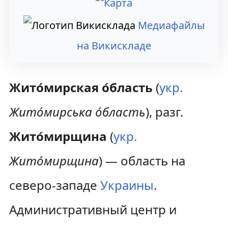
Медиафайлы
на Викискладе
Жито́мирская о́бласть
(
укр.
Жито́мирська о́бласть
), разг.
Жито́мирщина
(
укр.
Жито́мирщина
) — область на
северо-западе
Украины
.
Административный центр и