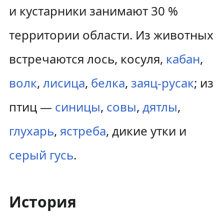
и кустарники занимают 30 %
территории области. Из животных
встречаются лось, косуля,
кабан
,
волк
,
лисица
,
белка
,
заяц-русак
; из
птиц —
синицы
,
совы
,
дятлы
,
глухарь
,
ястреба
, дикие утки и
серый гусь
.
История