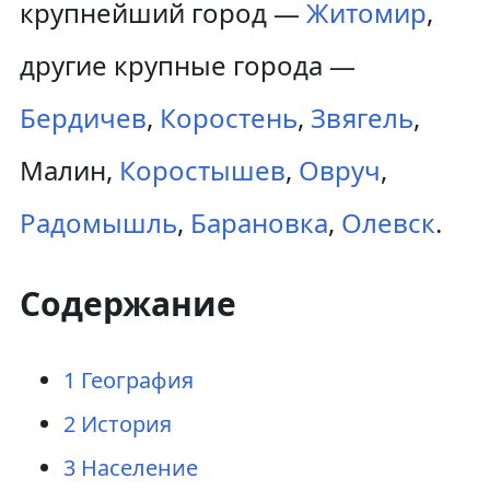
крупнейший город —
Житомир
,
другие крупные города —
Бердичев
,
Коростень
,
Звягель
,
Малин,
Коростышев
,
Овруч
,
Радомышль
,
Барановка
,
Олевск
.
Содержание
1
География
2
История
3
Население