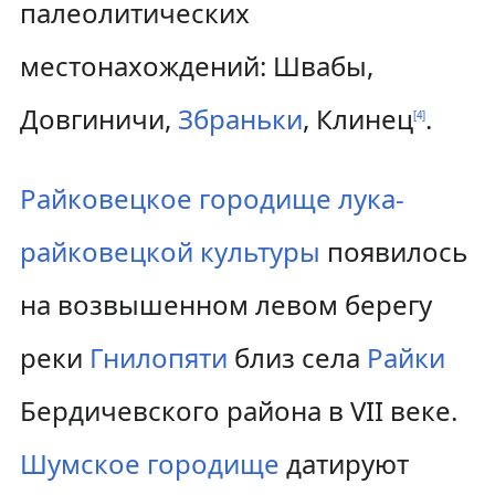
палеолитических
местонахождений: Швабы,
Довгиничи,
Збраньки
, Клинец
.
[
4
]
Райковецкое городище
лука-
райковецкой культуры
появилось
на возвышенном левом берегу
реки
Гнилопяти
близ села
Райки
Бердичевского района в VII веке.
Шумское городище
датируют