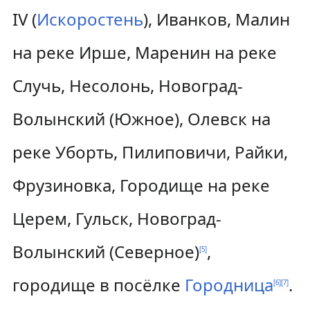
IV (
Искоростень
), Иванков, Малин
на реке Ирше, Маренин на реке
Случь, Несолонь, Новоград-
Волынский (Южное), Олевск на
реке Уборть, Пилиповичи, Райки,
Фрузиновка, Городище на реке
Церем, Гульск, Новоград-
Волынский (Северное)
,
[
5
]
городище в посёлке
Городница
.
[
6
]
[
7
]