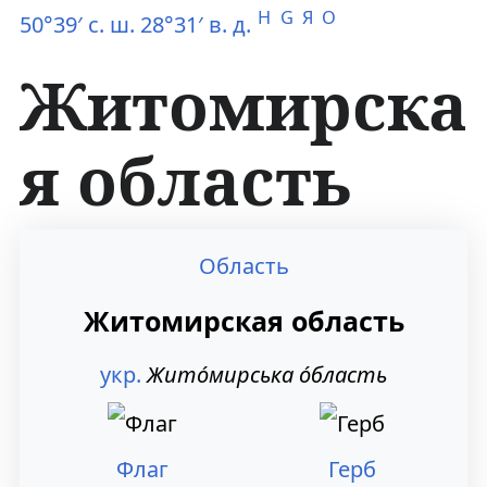
H
G
Я
O
50°39′ с. ш. 28°31′ в. д.
Житомирска
я область
П
П
Область
е
е
Житомирская область
р
р
укр.
Жито́мирська о́бласть
е
е
й
й
т
т
Флаг
Герб