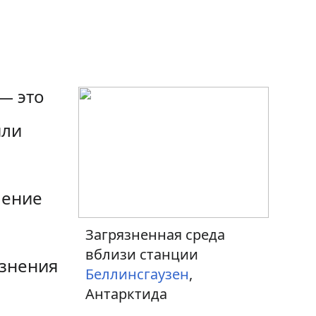
 — это
или
шение
Загрязненная среда
вблизи станции
язнения
Беллинсгаузен
,
Антарктида