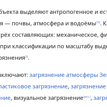
бъекта выделяют антропогенное и ес
я — почвы, атмосфера и водоёмы
. 
[
10
]
ырёх составляющих: механическое, ф
я при классификации по масштабу выд
грязнения
.
[
3
]
включают:
загрязнение атмосферы З
ластиковое загрязнение
,
загрязнение
ение
,
визуальное загрязнение
,
загр
[англ.]