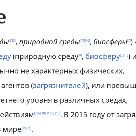
е
еды
,
природной среды
,
биосферы
)
[
2
]
[
3
]
[
4
]
[
5
]
[
6
]
[
7
]
еду
(природную среду
,
биосферу
) 
[
8
]
[
9
]
[
10
]
бычно не характерных физических,
агентов (
загрязнителей
), или превы
етнего уровня в различных средах,
действиям
. В 2015 году от загр
[
3
]
[
6
]
[
10
]
[
11
]
[
12
]
[
13
]
в мире
.
[
14
]
[
15
]