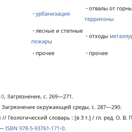
·
отвалы от горн
·
урбанизация
терриконы
·
лесные и степные
·
отходы
металлу
пожары
·
прочее
·
прочее
10
, Загрязнение, с. 269—271.
, Загрязнение окружающей среды, с. 287—290.
ы
// Геологический словарь :
[в 3 т.]
/ гл. ред.
О. В. 
. —
ISBN 978-5-93761-171-0
.