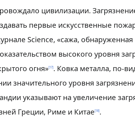
провождало цивилизации. Загрязнени
оздавать первые искусственные пожар
журнале Science, «сажа, обнаруженная
оказательством высокого уровня загр
крытого огня»
. Ковка металла, по-в
[
17
]
ии значительного уровня загрязнени
ндии указывают на увеличение загря
ней Греции, Риме и Китае
.
[
18
]