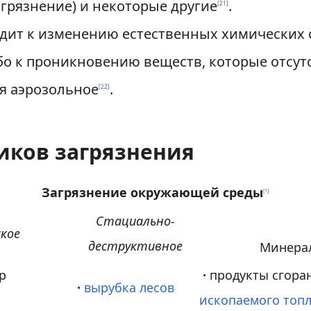
грязнение) и некоторые другие
.
[
21
]
дит к изменению естественных химических 
о к проникновению веществ, которые отсут
я аэрозольное
.
[
22
]
иков загрязнения
Загрязнение окружающей среды
[
1
]
Стациально-
кое
деструктивное
Минера
р
·
продукты сгора
·
вырубка лесов
ископаемого топ