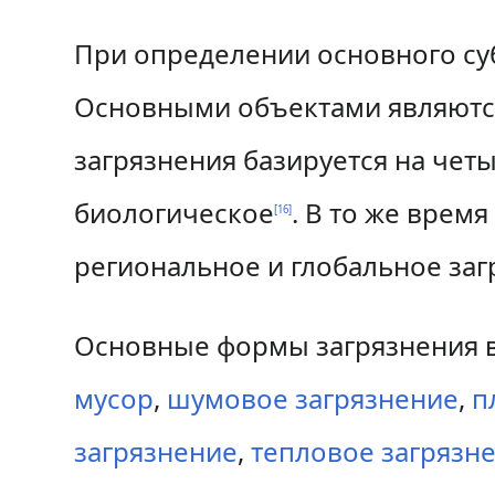
н
п
а
о
При определении основного су
в
и
Основными объектами являютс
и
с
загрязнения базируется на чет
г
к
биологическое
. В то же врем
[
16
]
а
у
региональное и глобальное за
ц
и
Основные формы загрязнения 
и
мусор
,
шумовое загрязнение
,
п
загрязнение
,
тепловое загрязн