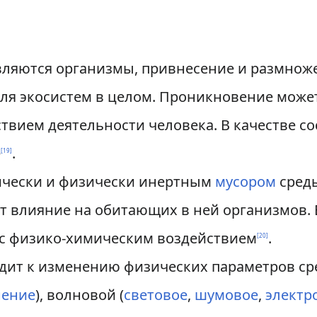
вляются организмы, привнесение и размнож
 для экосистем в целом. Проникновение може
ствием деятельности человека. В качестве с
е
.
[
19
]
ически и физически инертным
мусором
среды
т влияние на обитающих в ней организмов.
и с физико-химическим воздействием
.
[
20
]
дит к изменению физических параметров сре
нение
), волновой (
световое
,
шумовое
,
электр