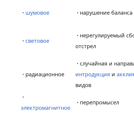
·
шумовое
·
нарушение баланс
·
нерегулируемый сбо
·
световое
отстрел
·
случайная и направ
·
радиационное
интродукция
и
аккли
видов
·
·
перепромысел
электромагнитное