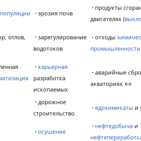
·
продукты сгора
а
популяции
·
эрозия почв
двигателях (
выхл
р, отлов,
·
зарегулирование
·
отходы
химиче
водотоков
промышленности
ленная
·
карьерная
·
аварийные сбро
матизация
разработка
акваториях ↔
ископаемых
·
дорожное
·
ядохимикаты
и 
строительство
·
нефтедобыча
и
·
осушение
нефтепереработк