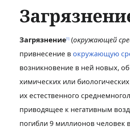
Загрязнени
П
П
Загрязнение
(
окружающей ср
[
1
]
е
е
привнесение в
окружающую ср
р
р
возникновение в ней новых, о
е
е
химических или биологических 
й
й
их естественного среднемногол
т
т
и
и
приводящее к негативным воз
к
к
погибли 9 миллионов человек 