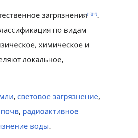
тественное загрязнения
.
[
10
]
[
16
]
Классификация по видам
изическое, химическое и
еляют локальное,
емли
,
световое загрязнение
,
 почв
,
радиоактивное
язнение воды
.