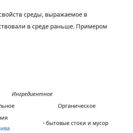
свойств среды, выражаемое в
ствовали в среде раньше. Примером
Ингредиентное
льное
Органическое
ния
·
бытовые стоки и мусор
лива