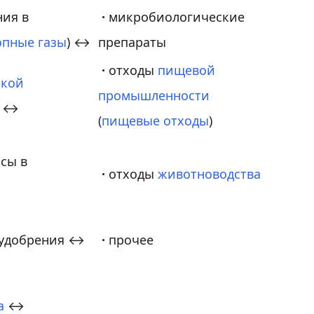
ния в
·
микробиологические
опные газы
) ↔
препараты
·
отходы
пищевой
ской
промышленности
↔
(
пищевые отходы
)
сы в
·
отходы
животноводства
удобрения ↔
·
прочее
а
↔