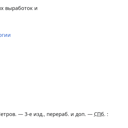
ых выработок и
ргии
Петров
. — 3-е изд., перераб. и доп. —
СПб.
: