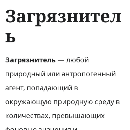
Загрязнител
ь
П
П
Загрязнитель
— любой
е
е
природный или антропогенный
р
р
агент, попадающий в
е
е
окружающую природную среду в
й
й
количествах, превышающих
т
т
и
и
фоновые значения и