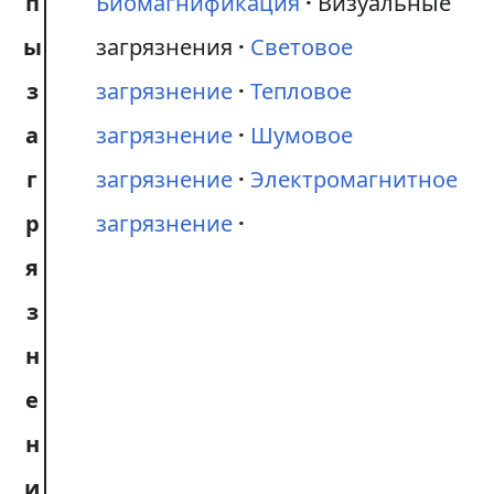
п
Биомагнификация
Визуальные
ы
загрязнения
Световое
з
загрязнение
Тепловое
а
загрязнение
Шумовое
г
загрязнение
Электромагнитное
р
загрязнение
я
з
н
е
н
и