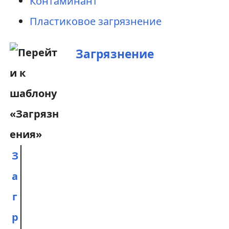
Контаминант
Пластиковое загрязнение
Загрязнение
З
а
г
р