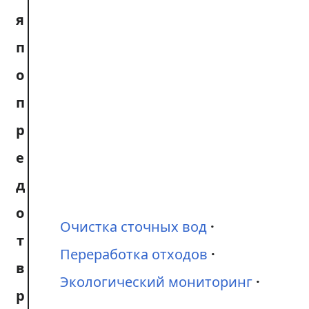
я
п
о
п
р
е
д
о
Очистка сточных вод
т
Переработка отходов
в
Экологический мониторинг
р