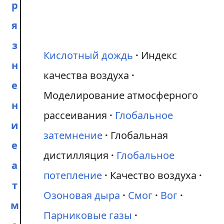
р
я
з
Кислотный дождь
Индекс
н
качества воздуха
е
Моделирование атмосферного
н
рассеивания
Глобальное
и
затемнение
Глобальная
е
дистилляция
Глобальное
а
потепление
Качество воздуха
т
Озоновая дыра
Смог
Вог
м
Парниковые газы