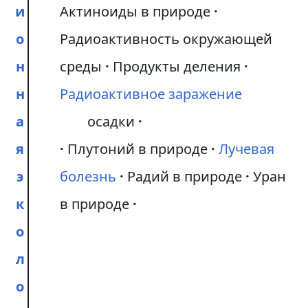
и
Актиноиды в природе
о
Радиоактивность окружающей
н
среды
Продукты деления
н
Радиоактивное заражение
а
осадки
я
Плутоний в природе
Лучевая
э
болезнь
Радий в природе
Уран
к
в природе
о
л
о