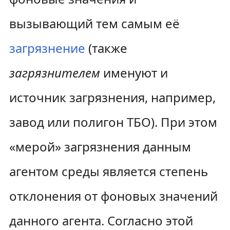
к
к
вызывающий тем самым её
н
п
загрязнение
(также
а
о
загрязнителем
именуют и
в
и
источник загрязнения, например,
и
с
г
к
завод или полигон ТБО). При этом
а
у
«мерой» загрязнения данным
ц
агентом среды является степень
и
отклонения от фоновых значений
и
данного агента. Согласно этой