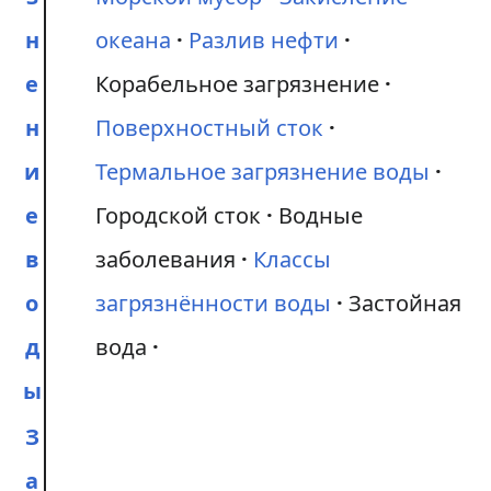
н
океана
Разлив нефти
е
Корабельное загрязнение
н
Поверхностный сток
и
Термальное загрязнение воды
е
Городской сток
Водные
в
заболевания
Классы
о
загрязнённости воды
Застойная
д
вода
ы
З
а