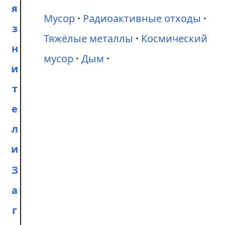
я
Мусор
Радиоактивные отходы
з
Тяжёлые металлы
Космический
н
мусор
Дым
и
т
е
л
и
З
а
г