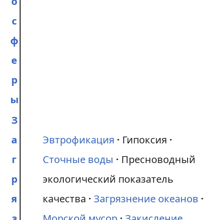
о
с
ф
е
р
ы
З
а
Эвтрофикация
Гипоксия
г
Сточные воды
Пресноводный
р
экологический показатель
я
качества
Загрязнение океанов
з
Морской мусор
Закисление