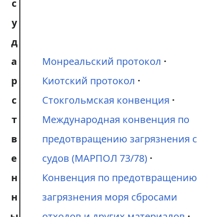
с
у
д
а
Монреальский протокол
р
Киотский протокол
с
Стокгольмская конвенция
т
Международная конвенция по
в
предотвращению загрязнения с
е
судов (МАРПОЛ 73/78)
н
Конвенция по предотвращению
н
загрязнения моря сбросами
ы
отходов и других материалов