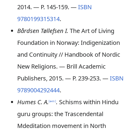
2014. — P. 145-159. —
ISBN
9780199315314
.
Bårdsen Tøllefsen I.
The Art of Living
Foundation in Norway: Indigenization
and Continuity
// Handbook of Nordic
New Religions. — Brill Academic
Publishers, 2015. — P. 239-253. —
ISBN
9789004292444
.
Humes C. A.
.
Schisms within Hindu
[англ.]
guru groups: the Trascendental
Mdeditation movement in North