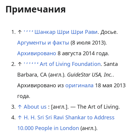
Примечания
↑
Шанкар Шри Шри Рави
. Досье
.
1
2
3
4
Аргументы и факты
(8 июля 2013).
Архивировано
8 августа 2014 года.
↑
Art of Living Foundation
. Santa
1
2
3
4
5
6
Barbara, CA
(англ.)
.
GuideStar USA, Inc.
.
Архивировано из
оригинала
18 мая 2013
года.
↑
About us
:
[
англ.
]
. — The Art of Living.
↑
H. H. Sri Sri Ravi Shankar to Address
10.000 People in London
(англ.)
.