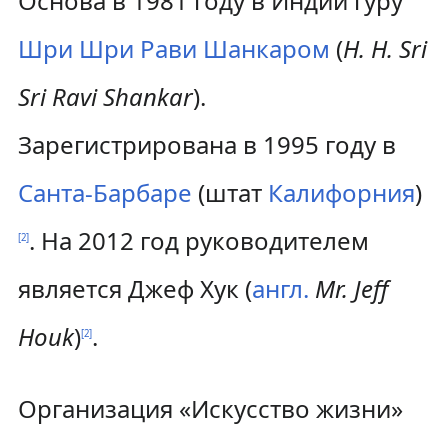
Основа в 1981 году в Индии гуру
Шри Шри Рави Шанкаром
(
H. H. Sri
Sri Ravi Shankar
).
Зарегистрирована в 1995 году в
Санта-Барбаре
(штат
Калифорния
)
. На 2012 год руководителем
[
2
]
является Джеф Хук (
англ.
Mr. Jeff
Houk
)
.
[
2
]
Организация «Искусство жизни»