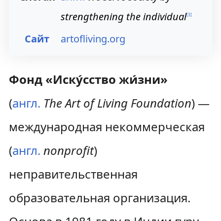
strengthening the individual
[
3
]
Сайт
artofliving.org
Фонд «Иску́сство жи́зни»
(
англ.
The Art of Living Foundation
) —
международная некоммерческая
(
англ.
nonprofit
)
неправительственная
образовательная организация.