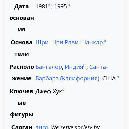
и
и
Дата
1981
; 1995
[
1
]
[
2
]
к
к
основан
н
п
ия
а
о
Основа
Шри Шри Рави Шанкар
[
1
]
в
и
тели
и
с
Располо
Бангалор
,
Индия
;
Санта-
[
1
]
г
к
жение
Барбара (Калифорния)
, США
[
2
]
а
у
Ключев
Джеф Хук
[
2
]
ц
ые
и
фигуры
и
Слоган
англ.
We serve society by