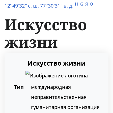
H
G
Я
O
12°49′32″ с. ш. 77°30′31″ в. д.
Искусство
жизни
П
П
Искусство жизни
е
е
р
р
Тип
международная
е
е
неправительственная
й
й
гуманитарная организация
т
т