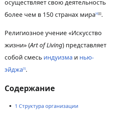
осуществляет свою деятельность
более чем в 150 странах мира
.
[
4
]
[
]
[
]
Религиозное учение «Искусство
жизни» (
Art of Living
) представляет
собой смесь
индуизма
и
нью-
эйджа
.
[
5
]
Содержание
1
Структура организации