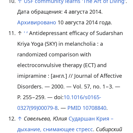
↑
USF community learns 'The Art of Living'
.
Дата обращения: 4 августа 2014.
Архивировано
10 августа 2014 года.
↑
Antidepressant efficacy of Sudarshan
1
2
Kriya Yoga (SKY) in melancholia : a
randomized comparison with
electroconvulsive therapy (ECT) and
imipramine :
[
англ.
]
// Journal of Affective
Disorders. — 2000. — Vol. 57, no. 1−3. —
P. 255−259. — doi:
10.1016/s0165-
0327(99)00079-8
. —
PMID
10708840
.
↑
Савельева, Юлия
Сударшан Крия –
дыхание, снимающее стресс
.
Сибирский