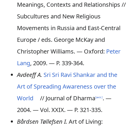
Meanings, Contexts and Relationships
//
Subcultures and New Religious
Movements in Russia and East-Central
Europe / eds. George McKay and
Christopher Williams. — Oxford:
Peter
Lang
, 2009. — P. 339-364.
Avdeeff A.
Sri Sri Ravi Shankar and the
Art of Spreading Awareness over the
World
//
Journal of Dharma
. —
[англ.]
2004. — Vol. XXIX. — P. 321-335.
Bårdsen Tøllefsen I.
Art of Living: