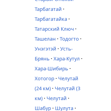
Тарбагатай
Тарбагатайка
Татарский Ключ
Ташелан
Тодогто
Унэгэтэй
Усть-
Брянь
Хара-Кутул
Хара-Шибирь
Хотогор
Челутай
(24 км)
Челутай (3
км)
Челутай
Шабур
Шулута