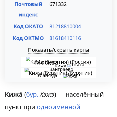
Почтовый
671332
индекс
Код ОКАТО
81218810004
Код ОКТМО
81618410116
Показать/скрыть карты
Москва
Кижа
Заиграево
Улан-Удэ
Кижа
Кижа́
(
бур.
Хэжэ
) — населённый
пункт при
одноимённой