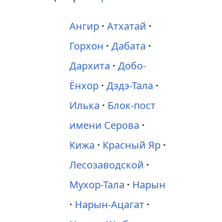
Ангир
Атхатай
Горхон
Дабата
Дархита
Добо-
Ёнхор
Дэдэ-Тала
Илька
Блок-пост
имени Серова
Кижа
Красный Яр
Лесозаводской
Мухор-Тала
Нарын
Нарын-Ацагат