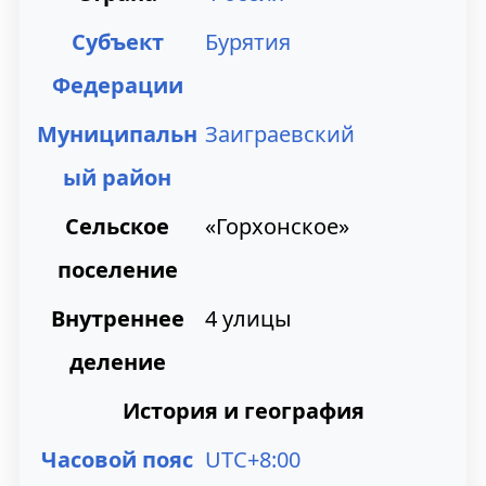
и
и
Субъект
Бурятия
к
к
Федерации
н
п
Муниципальн
Заиграевский
а
о
ый район
в
и
Сельское
«Горхонское»
и
с
поселение
г
к
Внутреннее
4 улицы
а
у
деление
ц
История и география
и
и
Часовой пояс
UTC+8:00