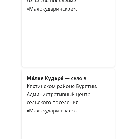
сельское поселение
«Малокударинское».
Ма́лая Кудара́
— село в
Кяхтинском районе Бурятии.
Административный центр
сельского поселения
«Малокударинское».