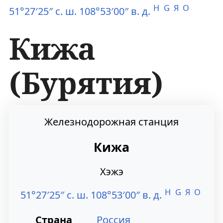
H
G
Я
O
51°27′25″ с. ш. 108°53′00″ в. д.
Кижа
(Бурятия)
П
П
Железнодорожная станция
е
е
Кижа
р
р
Хэжэ
е
е
H
G
Я
O
й
й
51°27′25″ с. ш. 108°53′00″ в. д.
т
т
Страна
Россия