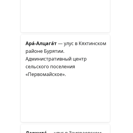
Ара́-Алцага́т
— улус в Кяхтинском
районе Бурятии.
Административный центр
сельского поселения
«Первомайское».
Дархита́
— улус в Заиграевском