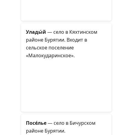
Улады́й
— село в Кяхтинском
районе Бурятии. Входит в
сельское поселение
«Малокударинское».
Посе́лье
— село в Бичурском
районе Бурятии.