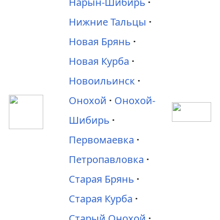
Нарын-Шибирь
Нижние Тальцы
Новая Брянь
Новая Курба
Новоильинск
Онохой
Онохой-
Шибирь
Первомаевка
Петропавловка
Старая Брянь
Старая Курба
Старый Онохой