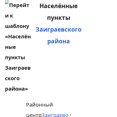
Населённые
пункты
Заиграевского
района
Районный
центр
Заиграево