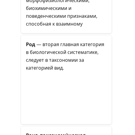
морфофизиологическими,
биохимическими и
поведенческими признаками,
способная к взаимному
скрещиванию, которое даёт в
ряду поколений плодовитое
Род
— вторая главная категория
потомство, закономерно
в биологической систематике,
распространённая в пределах
следует в таксономии за
определённого ареала и сходно
категорией вид.
изменяющаяся под влиянием
факторов внешней среды.