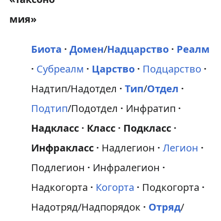
Биота
Домен
/
Надцарство
Реалм
Субреалм
Царство
Подцарство
Надтип/Надотдел
Тип
/
Отдел
Подтип
/Подотдел
Инфратип
Надкласс
Класс
Подкласс
Инфракласс
Надлегион
Легион
Подлегион
Инфралегион
Надкогорта
Когорта
Подкогорта
Надотряд/Надпорядок
Отряд
/