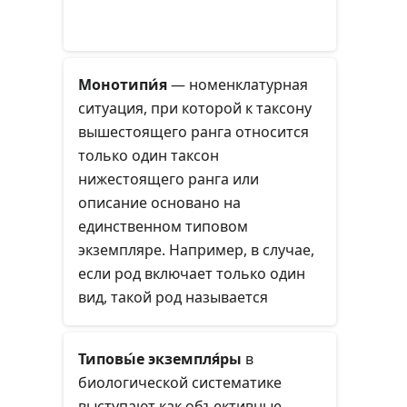
Монотипи́я
— номенклатурная
ситуация, при которой к таксону
вышестоящего ранга относится
только один таксон
нижестоящего ранга или
описание основано на
единственном типовом
экземпляре. Например, в случае,
если род включает только один
вид, такой род называется
«монотипическим», или
«монотипным».
Типовы́е экземпля́ры
в
биологической систематике
выступают как объективные