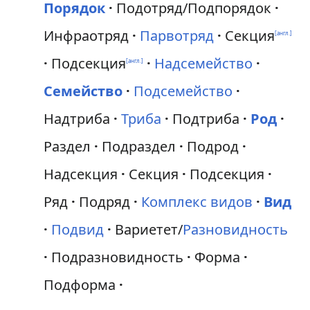
Порядок
Подотряд/Подпорядок
Инфраотряд
Парвотряд
Секция
[англ.]
Подсекция
Надсемейство
[англ.]
Семейство
Подсемейство
Надтриба
Триба
Подтриба
Род
Раздел
Подраздел
Подрод
Надсекция
Секция
Подсекция
Ряд
Подряд
Комплекс видов
Вид
Подвид
Вариетет/
Разновидность
Подразновидность
Форма
Подформа