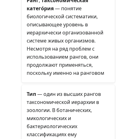
Ранг
,
таксономи́ческая
катего́рия
— понятие
биологической систематики,
описывающее уровень в
иерархически организованной
системе живых организмов.
Несмотря на ряд проблем с
использованием рангов, они
продолжают применяться,
поскольку именно на ранговом
принципе основаны правила
образования названий групп
Тип
— один из высших рангов
(таксонов) живых организмов,
таксономической иерархии в
зафиксированные в
зоологии. В ботанических,
номенклатурных кодексах.
микологических и
бактериологических
классификациях ему