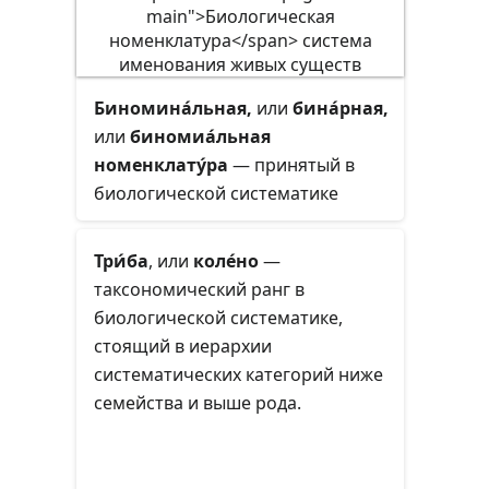
номенклатуры
.
Биномина́льная,
или
бина́рная,
или
биномиа́льная
номенклату́ра
— принятый в
биологической систематике
способ обозначения видов при
помощи двухсловного названия
Три́ба
, или
коле́но
—
(
биномена
) на латыни,
таксономический ранг в
состоящего из сочетания двух
биологической систематике,
названий (имён): имени рода и
стоящий в иерархии
имени вида или имени рода и
систематических категорий ниже
видового эпитета.
семейства и выше рода.