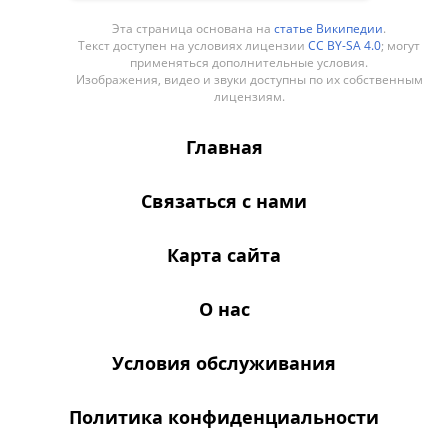
(2013) располагается в
Эта страница основана на
статье Википедии
.
Братиславе (Словакия).
Текст доступен на условиях лицензии
CC BY-SA 4.0
; могут
применяться дополнительные условия.
Изображения, видео и звуки доступны по их собственным
лицензиям.
Главная
Связаться с нами
Карта сайта
О нас
Условия обслуживания
Политика конфиденциальности