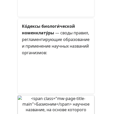
Ко́дексы биологи́ческой
номенклату́ры
— своды правил,
регламентирующие образование
и применение научных названий
организмов: