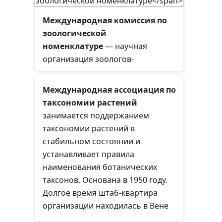
Международная комиссия по
зоологической
номенклатуре
— научная
организация зоологов-
систематиков и таксономистов,
созданная в 1895 году для
Международная ассоциация по
упорядочения правил научного
таксономии растений
именования животных.
занимается поддержанием
таксономии растений в
стабильном состоянии и
устанавливает правила
наименования ботанических
таксонов. Основана в 1950 году.
Долгое время штаб-квартира
организации находилась в Вене
(Австрия), в настоящее время