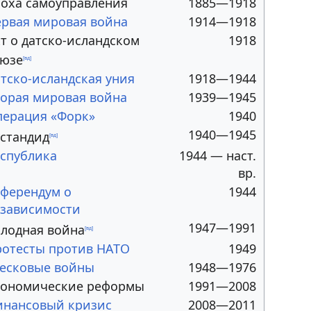
оха самоуправления
1885—1918
рвая мировая война
1914—1918
т о датско-исландском
1918
оюзе
[вд]
тско-исландская уния
1918—1944
орая мировая война
1939—1945
ерация «Форк»
1940
1940—1945
стандид
[вд]
спублика
1944 — наст.
вр.
ферендум о
1944
зависимости
1947—1991
лодная война
[вд]
отесты против НАТО
1949
есковые войны
1948—1976
кономические реформы
1991—2008
инансовый кризис
2008—2011