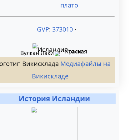
плато
GVP
:
373010
Вулкан Лаки
Медиафайлы на
Викискладе
История Исландии