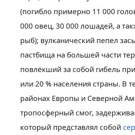
(погибло примерно
11 000
голов
000
овец,
30 000
лошадей, а так
рыб); вулканический пепел зас
пастбища на большей части тер
повлёкший за собой гибель пр
или 20 % населения страны. В т
районах Европы и Северной Ам
тропосферный смог, задержива
который представлял собой
се