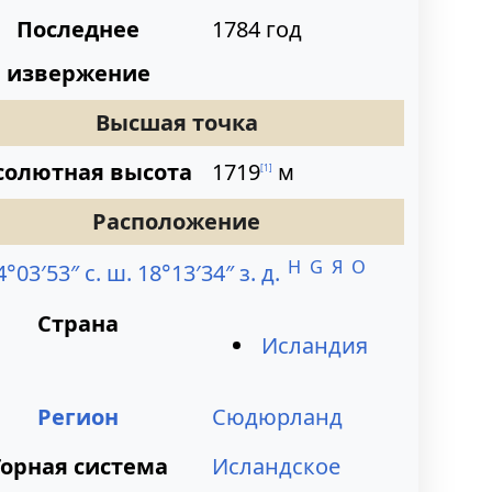
Последнее
1784 год
извержение
Высшая точка
солютная высота
1719
м
[
1
]
Расположение
H
G
Я
O
4°03′53″ с. ш. 18°13′34″ з. д.
Страна
Исландия
Регион
Сюдюрланд
Горная система
Исландское