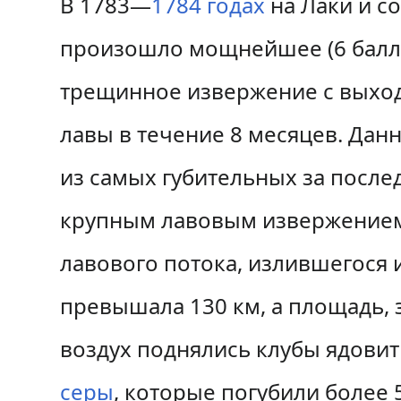
В 1783—
1784 годах
на Лаки и с
произошло мощнейшее (6 балл
трещинное извержение с выход
лавы в течение 8 месяцев. Дан
из самых губительных за после
крупным лавовым извержением
лавового потока, излившегося
превышала 130 км, а площадь, з
воздух поднялись клубы ядови
серы
, которые погубили более 