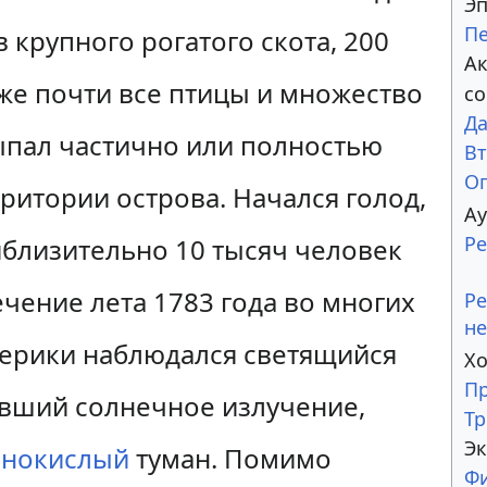
Эп
Пе
 крупного рогатого скота,
200
Ак
же почти все птицы и множество
с
Да
ыпал частично или полностью
Вт
Оп
ритории острова. Начался голод,
Ау
Ре
иблизительно 10 тысяч человек
ечение лета 1783 года во многих
Ре
не
ерики наблюдался светящийся
Хо
Пр
вший солнечное излучение,
Тр
Э
рнокислый
туман. Помимо
Ф