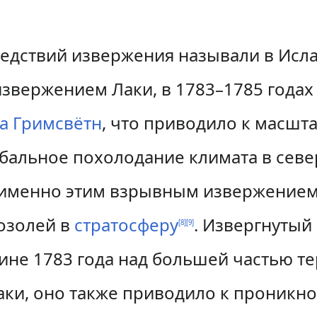
едствий извержения называли в Исл
звержением Лаки, в 1783–1785 годах
а
Гримсвётн
, что приводило к масш
лобальное похолодание климата в сев
именно этим взрывным извержением,
озолей в
стратосферу
. Извергнутый
[
8
]
[
9
]
ине 1783 года над большей частью т
ки, оно также приводило к проникно