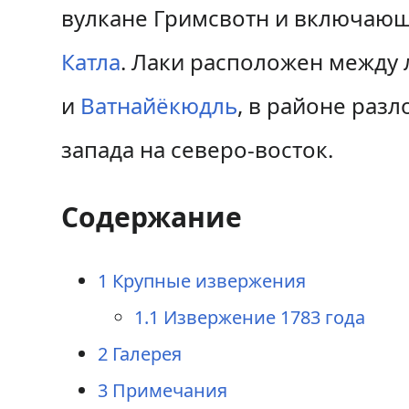
к
к
вулкане Гримсвотн и включающ
н
п
Катла
. Лаки расположен между
а
о
и
Ватнайёкюдль
, в районе раз
в
и
запада на северо-восток.
и
с
г
к
Содержание
а
у
ц
1
Крупные извержения
и
1.1
Извержение 1783 года
и
2
Галерея
3
Примечания