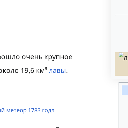
зошло очень крупное
коло 19,6 км³
лавы
.
й метеор 1783 года