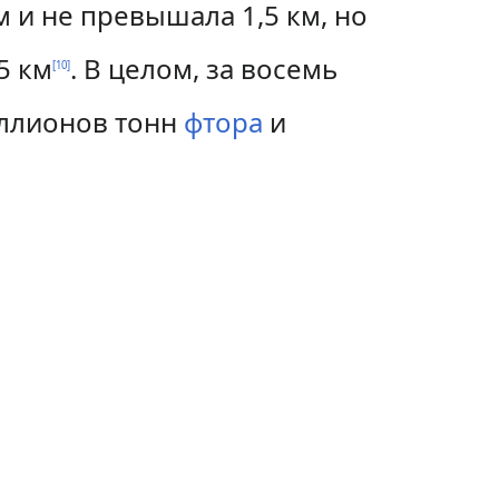
 и не превышала 1,5 км, но
5 км
. В целом, за восемь
[
10
]
иллионов тонн
фтора
и