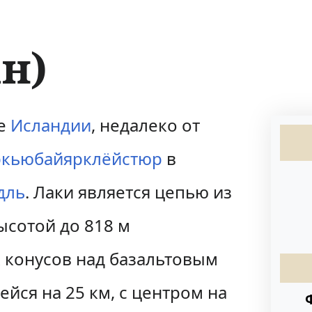
н)
ге
Исландии
, недалеко от
ркьюбайярклёйстюр
в
дль
. Лаки является цепью из
ысотой до 818 м
 конусов над базальтовым
йся на 25 км, с центром на