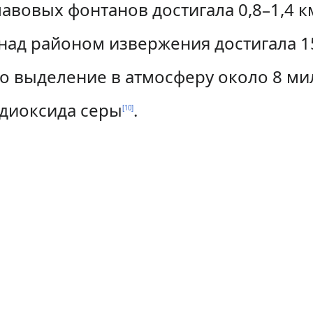
вовых фонтанов достигала 0,8–1,4 км
над районом извержения достигала 1
о выделение в атмосферу около 8 м
диоксида серы
.
[
10
]