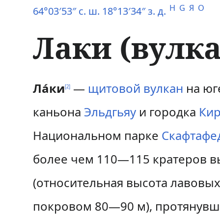
H
G
Я
O
64°03′53″ с. ш. 18°13′34″ з. д.
Лаки (вулка
П
П
Ла́ки
—
щитовой вулкан
на ю
[
2
]
е
е
каньона
Эльдгьяу
и городка
Ки
р
р
Национальном парке
Скафтафе
е
е
более чем 110—115 кратеров в
й
й
(относительная высота лавовых
т
т
и
и
покровом 80—90 м), протянувше