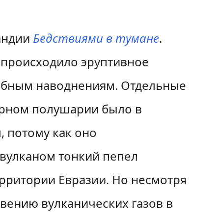
андии
Бедствиями в тумане
.
 происходило эруптивное
табным наводнениям. Отдельные
ерном полушарии было в
 потому как оно
 вулканом тонкий пепел
ерритории Евразии. Но несмотря
вению вулканических газов в