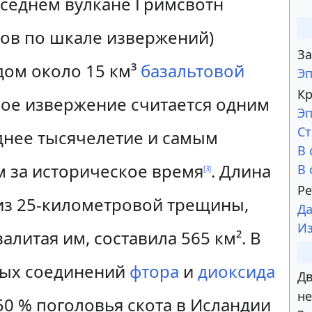
оседнем вулкане Гримсвотн
ов по шкале извержений)
За
ом около 15 км³
базальтовой
Эп
К
ное извержение считается одним
Эп
Ст
днее тысячелетие и самым
В 
 за историческое время
. Длина
В 
[
3
]
Р
 из 25-километровой трещины,
Да
И
алитая им, составила 565 км². В
тых соединений
фтора
и
диоксида
Дв
не
50 % поголовья скота в Исландии