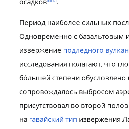
осадков
.
[
5
]
[
6
]
[
7
]
Период наиболее сильных посл
Одновременно с базальтовым и
извержение
подледного вулкан
исследования полагают, что г
бóльшей степени обусловлено 
сопровождалось выбросом аэр
присутствовал во второй полов
на
гавайский тип
извержения Ла