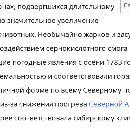
онах, подвергшихся длительному
Па
ло значительное увеличение
 животных. Необычайно жаркое и за
оздействием сернокислотного смога 
ие погодные явления с осени 1783 го
емальностью и соответствовали гора
зличной форме по всему Северному п
й из-за снижения прогрева
Северной А
рее соответствовала сибирскому кл