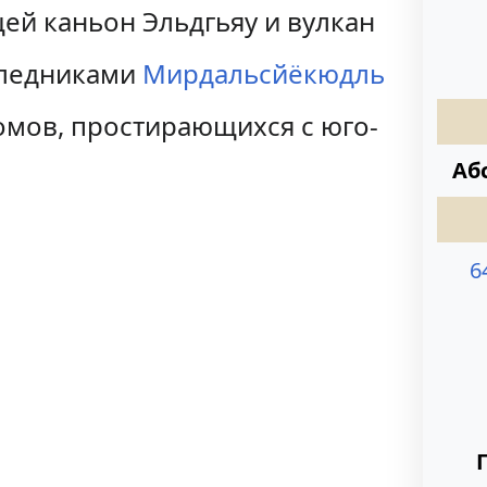
ей каньон Эльдгьяу и вулкан
 ледниками
Мирдальсйёкюдль
ломов, простирающихся с юго-
Аб
6