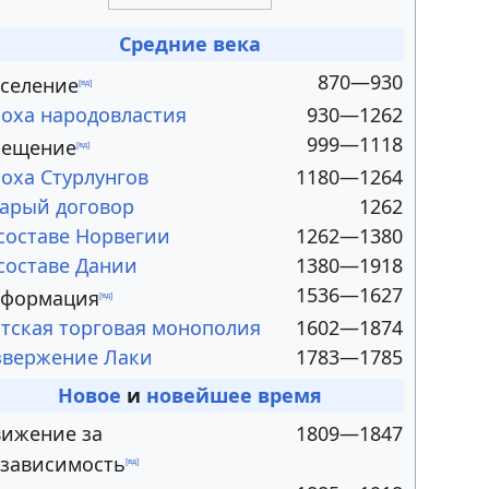
Средние века
870—930
селение
[вд]
оха народовластия
930—1262
999—1118
рещение
[вд]
оха Стурлунгов
1180—1264
арый договор
1262
составе Норвегии
1262—1380
составе Дании
1380—1918
1536—1627
еформация
[вд]
тская торговая монополия
1602—1874
звержение Лаки
1783—1785
Новое
и
новейшее время
ижение за
1809—1847
зависимость
[вд]