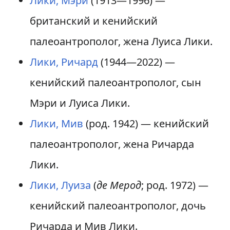
Лики, Мэри
(1913—1996) —
и
и
британский и кенийский
к
к
палеоантрополог, жена Луиса Лики.
н
п
Лики, Ричард
(1944—2022) —
а
о
кенийский палеоантрополог, сын
в
и
Мэри и Луиса Лики.
и
с
Лики, Мив
(род. 1942) — кенийский
г
к
палеоантрополог, жена Ричарда
а
у
Лики.
ц
Лики, Луиза
(
де Мерод
; род. 1972) —
и
кенийский палеоантрополог, дочь
и
Ричарда и Мив Лики.