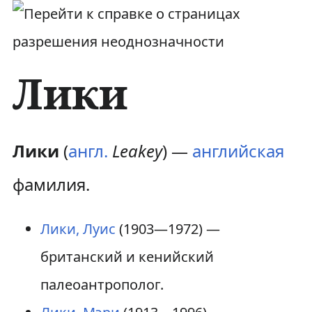
Лики
П
П
Лики
(
англ.
Leakey
) —
английская
е
е
фамилия.
р
р
Лики, Луис
(1903—1972) —
е
е
британский и кенийский
й
й
палеоантрополог.
т
т