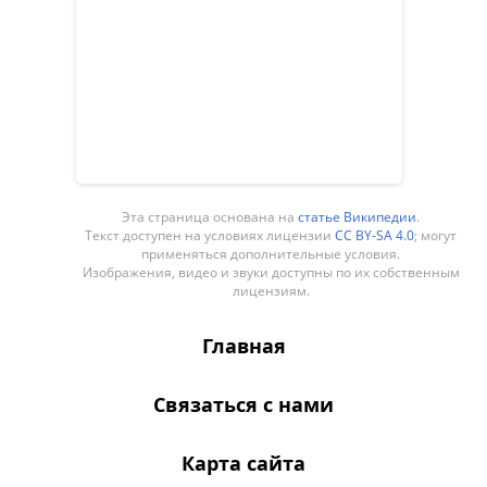
Эта страница основана на
статье Википедии
.
Текст доступен на условиях лицензии
CC BY-SA 4.0
; могут
применяться дополнительные условия.
Изображения, видео и звуки доступны по их собственным
лицензиям.
Главная
Связаться с нами
Карта сайта