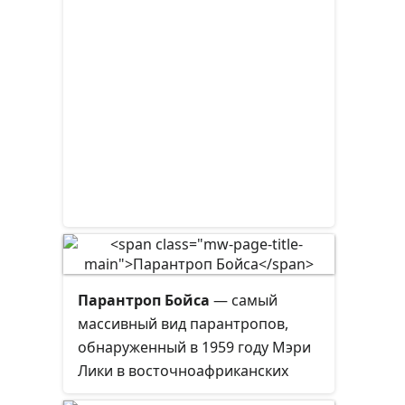
Парантроп Бойса
— самый
массивный вид парантропов,
обнаруженный в 1959 году Мэри
Лики в восточноафриканских
ущельях Олдувай, Кооби-Фора,