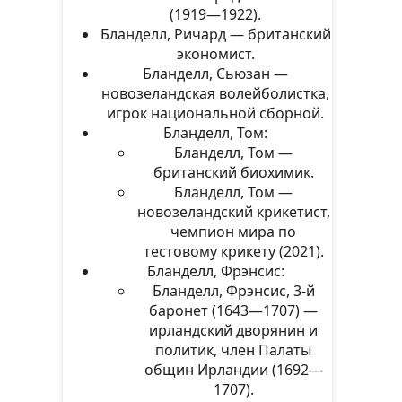
(1919—1922).
Бланделл, Ричард — британский
экономист.
Бланделл, Сьюзан —
новозеландская волейболистка,
игрок национальной сборной.
Бланделл, Том:
Бланделл, Том —
британский биохимик.
Бланделл, Том —
новозеландский крикетист,
чемпион мира по
тестовому крикету (2021).
Бланделл, Фрэнсис:
Бланделл, Фрэнсис, 3-й
баронет (1643—1707) —
ирландский дворянин и
политик, член Палаты
общин Ирландии (1692—
1707).