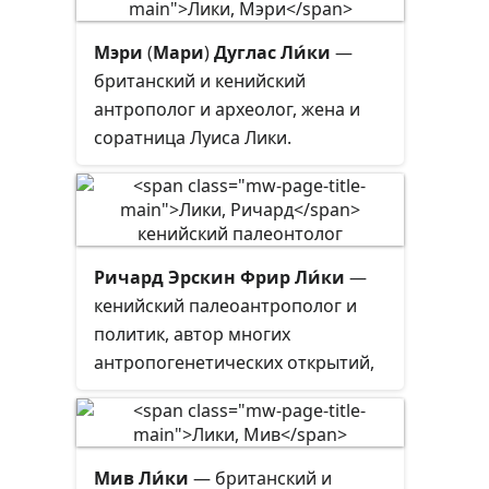
христианином.
Мэри
(
Мари
)
Дуглас Ли́ки
—
британский и кенийский
антрополог и археолог, жена и
соратница Луиса Лики.
Ричард Эрскин Фрир Ли́ки
—
кенийский палеоантрополог и
политик, автор многих
антропогенетических открытий,
сын Луиса Лики и Мэри Лики, муж
Мив Лики.
Мив Ли́ки
— британский и