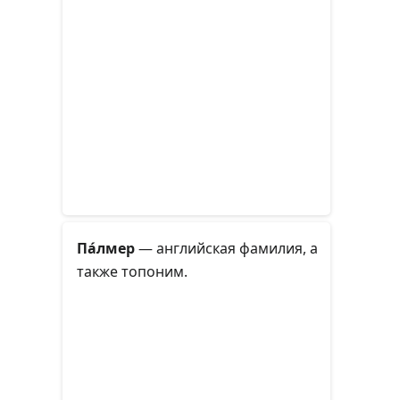
Па́лмер
— английская фамилия, а
также топоним.