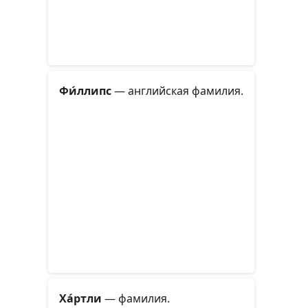
Фи́ллипс
— английская фамилия.
Ха́ртли
— фамилия.