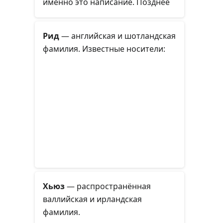
именно это написание. Позднее
распространилась
транслитерация
Уилсон
. Также
Рид
— английская и шотландская
может использоваться в качестве
фамилия. Известные носители:
имени.
Хьюз
— распространённая
валлийская и ирландская
фамилия.