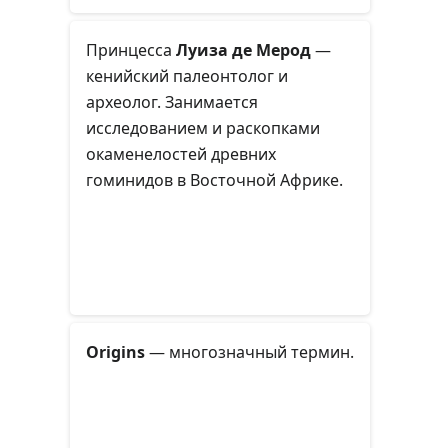
Брюса (1548—1611), мастера
Роллс (1603—1611). В 1604 году
Принцесса
Луиза де Мерод
—
для него также был создан титул
кенийский палеонтолог и
лорда Брюса из Кинлосса
с
археолог. Занимается
правом наследования для его
исследованием и раскопками
мужских потомков). В 1608 году он
окаменелостей древних
получил титул
лорда Брюса из
гоминидов в Восточной Африке.
Кинлосса
с правом наследования
мужскими и женскими
потомками. Его сменил его сын,
Эдвард Брюс, 2-й лорд Кинлосс
(1594—1613), который был убит на
дуэли в 1613 году.
Origins
— многозначный термин.