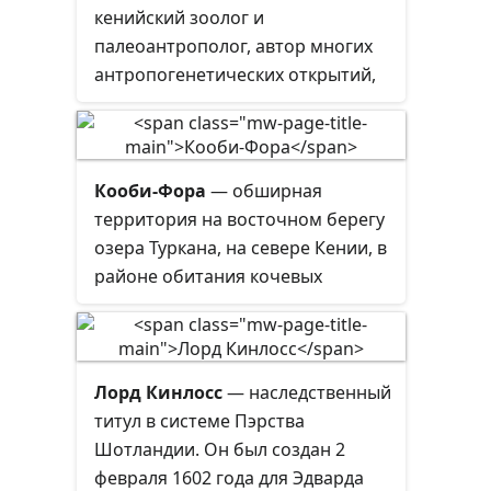
кенийский зоолог и
палеоантрополог, автор многих
антропогенетических открытий,
жена Ричарда Лики.
Кооби-Фора
— обширная
территория на восточном берегу
озера Туркана, на севере Кении, в
районе обитания кочевых
народов габбра. По данным
Национального музея Кении,
название происходит из языка
Габбра и означает место
Лорд Кинлосс
— наследственный
произрастания коммифоры и
титул в системе Пэрства
источник мирры.
Шотландии. Он был создан 2
февраля 1602 года для Эдварда