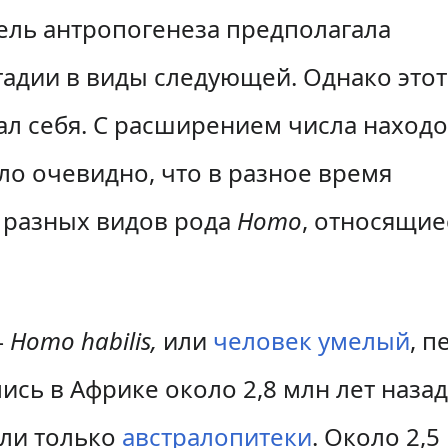
ель антропогенеза предполагала
тадии в виды следующей. Однако этот
л себя. С расширением числа находо
о очевидно, что в разное время
 разных видов рода
Homo
, относящие
—
Homo habilis,
или
человек умелый
, 
ись в Африке около 2,8 млн лет наза
али только
австралопитеки
. Около 2,5