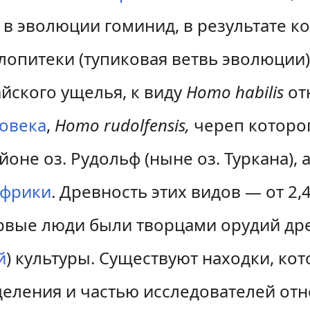
в эволюции гоминид, в результате к
опитеки (тупиковая ветвь эволюции)
айского ущелья, к виду
Homo habilis
отн
овека
,
Homo rudolfensis,
череп которо
йоне оз. Рудольф (ныне оз. Туркана), 
фрики
. Древность этих видов — от 2,4
первые люди были творцами орудий д
й
) культуры. Существуют находки, ко
еления и частью исследователей отн