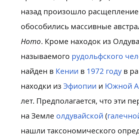
назад произошло расщепление 
обособились массивные австрал
Homo
. Кроме находок из Олдув
называемого
рудольфского чел
найден в
Кении
в
1972 году
в ра
находки из
Эфиопии
и
Южной А
лет. Предполагается, что эти 
на Земле
олдувайской
(
галечно
нашли таксономического опред