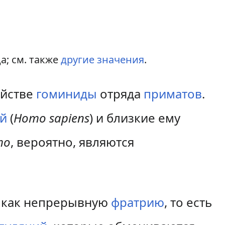
а; см. также
другие значения
.
ействе
гоминиды
отряда
приматов
.
ый
(
Homo sapiens
) и близкие ему
mo
, вероятно, являются
т как непрерывную
фратрию
, то есть