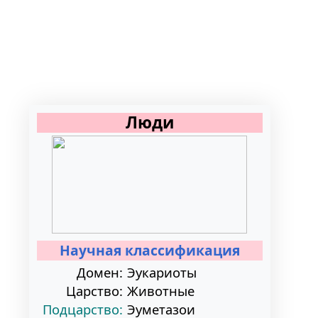
Люди
Научная классификация
Домен:
Эукариоты
Царство:
Животные
Подцарство:
Эуметазои