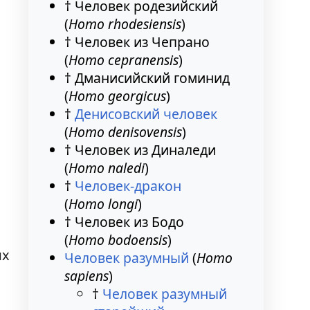
† Человек родезийский
(
Homo rhodesiensis
)
† Человек из Чепрано
(
Homo cepranensis
)
† Дманисийский гоминид
(
Homo georgicus
)
†
Денисовский человек
(
Homo denisovensis
)
† Человек из Диналеди
(
Homo naledi
)
†
Человек-дракон
(
Homo longi
)
† Человек из Бодо
(
Homo bodoensis
)
их
Человек разумный
(
Homo
sapiens
)
†
Человек разумный