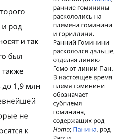
ранние гоминины
оторого
раскололись на
племена гоминини
 и род
и гориллини.
осят и так
Ранний Гоминини
раскололся дальше,
го был
отделяя линию
Гомо от линии Пан.
а также
В настоящее время
 до 1,9 млн
племя гоминини
обозначает
ревнейшей
субплемя
гоминина,
торые не
содержащих род
Homo
;
Панина
, род
осятся к
Pan; и