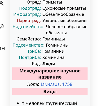
%,
Отряд:
Приматы
Подотряд:
Сухоносые приматы
Инфраотряд:
Обезьянообразные
Парвотряд:
Узконосые обезьяны
да
Надсемейство:
Человекообразные
обезьяны
Семейство:
Гоминиды
Подсемейство:
Гоминины
лн
Триба:
Гоминини
Подтриба:
Хоминина
Род:
Люди
Международное научное
название
Homo
Linnaeus
,
1758
Виды
† Человек гаутенгесский