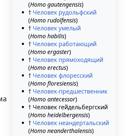
(
Homo gautengensis
)
†
Человек рудольфский
(
Homo rudolfensis
)
†
Человек умелый
(
Homo habilis
)
†
Человек работающий
(
Homo ergaster
)
†
Человек прямоходящий
(
Homo erectus
)
†
Человек флоресский
(
Homo floresiensis
)
†
Человек-предшественник
ма
(
Homo antecessor
)
† Человек гейдельбергский
(
Homo heidelbergensis
)
†
Человек неандертальский
(
Homo neanderthalensis
)