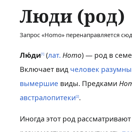
Люди (род)
П
П
Запрос «Homo» перенаправляется сюд
е
е
Лю́ди
(
лат.
Homo
) — род в сем
[
1
]
р
р
Включает вид
человек разумн
е
е
й
й
вымершие
виды. Предками
Ho
т
т
австралопитеки
.
[
2
]
и
и
к
к
Иногда этот род рассматриваю
н
п