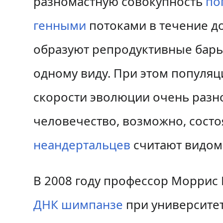
разномастную совокупность
по
а
о
генными
потоками в течение до
в
и
образуют репродуктивные барь
и
с
одному виду. При этом популяц
г
к
а
у
скорости эволюции очень разно
ц
человечество, возможно, состо
и
неандертальцев
считают видом
и
В 2008 году профессор Моррис 
ДНК
шимпанзе
при университет