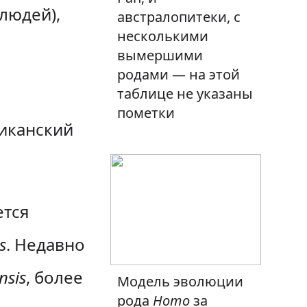
людей),
австралопитеки, с
несколькими
вымершими
родами — на этой
таблице не указаны
пометки
риканский
ется
s
. Недавно
nsis
, более
Модель эволюции
рода
Homo
за