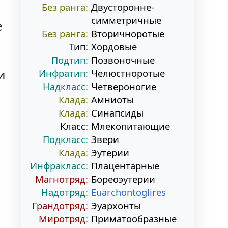
Без ранга:
Двусторонне-
симметричные
е
Без ранга:
Вторичноротые
Тип:
Хордовые
Подтип:
Позвоночные
и
Инфратип:
Челюстноротые
Надкласс:
Четвероногие
Клада:
Амниоты
Клада:
Синапсиды
Класс:
Млекопитающие
Подкласс:
Звери
Клада:
Эутерии
Инфракласс:
Плацентарные
Магнотряд:
Бореоэутерии
Надотряд:
Euarchontoglires
Грандотряд:
Эуархонты
Миротряд:
Приматообразные