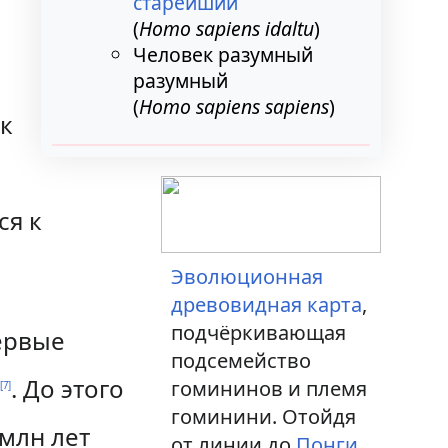
старейший
(
Homo sapiens idaltu
)
Человек разумный
разумный
(
Homo sapiens sapiens
)
к
ся к
Эволюционная
древовидная карта
,
подчёркивающая
первые
подсемейство
д
. До этого
гомининов и племя
[
7
]
гоминини. Отойдя
 млн лет
от линии до
Понги
,