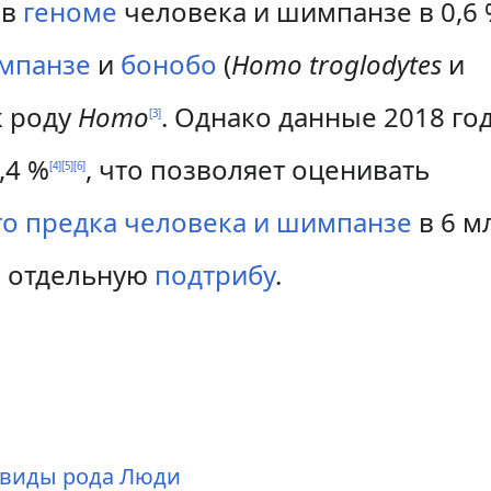
 в
геноме
человека и шимпанзе в 0,6 
мпанзе
и
бонобо
(
Homo troglodytes
и
к роду
Homo
. Однако данные 2018 го
[
3
]
,4 %
, что позволяет оценивать
[
4
]
[
5
]
[
6
]
о предка человека и шимпанзе
в 6 м
в отдельную
подтрибу
.
двиды рода Люди