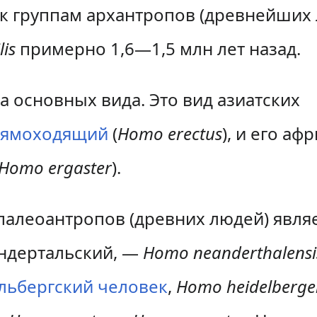
— к группам архантропов (древнейших 
is
примерно 1,6—1,5 млн лет назад.
а основных вида. Это вид азиатских
рямоходящий
(
Homo erectus
), и его аф
Homo ergaster
).
палеоантропов (древних людей) явля
андертальский, —
Homo neanderthalensi
льбергский человек
,
Homo heidelberge