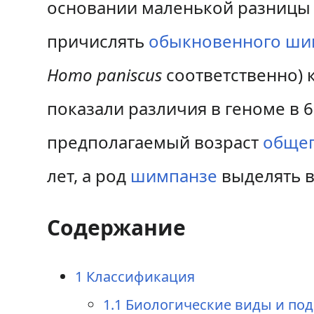
основании маленькой разницы
причислять
обыкновенного ши
Homo paniscus
соответственно) 
показали различия в геноме в 6
предполагаемый возраст
общег
лет, а род
шимпанзе
выделять 
Содержание
1
Классификация
1.1
Биологические виды и по