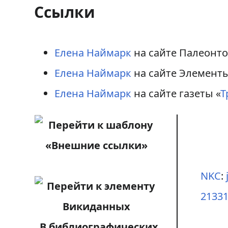
Ссылки
Елена Наймарк
на сайте Палеонтол
Елена Наймарк
на сайте Элементы
Елена Наймарк
на сайте газеты «
Т
NKC
:
2133
В библиографических