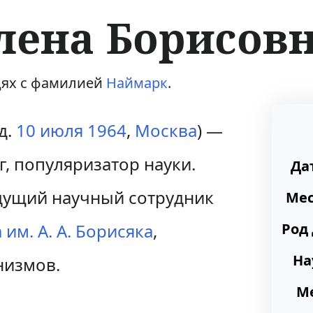
лена Борисов
дях с фамилией
Наймарк
.
д.
10 июля
1964
,
Москва
) —
г, популяризатор науки.
Да
едущий научный сотрудник
Мес
им. А. А. Борисяка
,
Род
На
низмов.
М