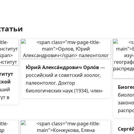
статьи
Ю́рий Алекса́ндрович Орло́в
—
титут
российский и советский зоолог,
йской
палеонтолог. Доктор
Биоге
йший
биологических наук (1934), член-
биолог
ут в
корреспондент АН СССР c
закон
ве.
23.10.1953, Академик c 10.06.1960
распр
по Отделению биологических
распр
не
наук (палеонтология). Лауреат
растен
Серге
Ленинской премии.
Предм