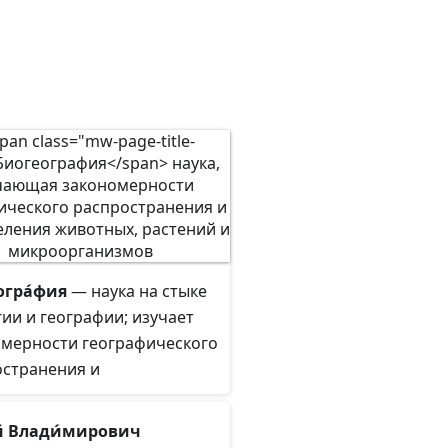
огра́фия
— наука на стыке
ии и географии; изучает
омерности географического
остранения и
еделения животных,
ий и микроорганизмов.
́й Влади́мирович
етами изучения