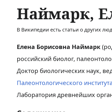
Наймарк, Е
П
П
В Википедии есть статьи о других лю
е
е
Елена Борисовна Наймарк
(ро
р
р
российский биолог, палеонтоло
е
е
й
й
Доктор биологических наук, в
т
т
Палеонтологического института 
и
и
Лаборатория древнейших орга
к
к
н
п