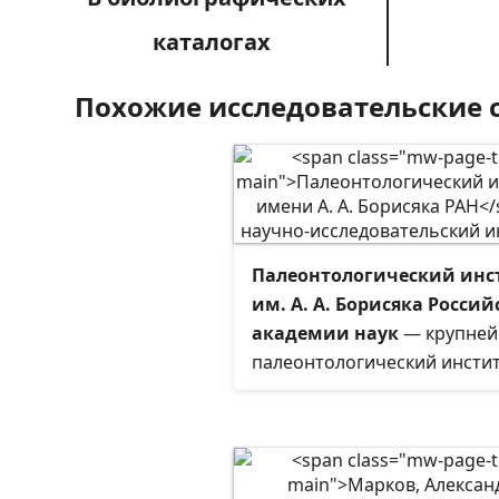
каталогах
Похожие исследовательские 
Палеонтологический инс
им. А. А. Борисяка Росси
академии наук
— крупне
палеонтологический инстит
мире, располагается в Моск
Основан в 1930 году как
подразделение АН СССР, ны
Российской академии наук.