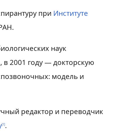
аспирантуру при
Институте
РАН.
биологических наук
 в 2001 году — докторскую
спозвоночных: модель и
аучный редактор и переводчик
у
.
[
1
]