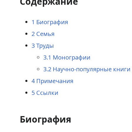
Содержание
а
о
в
и
1
Биография
и
с
2
Семья
г
к
3
Труды
а
у
3.1
Монографии
ц
3.2
Научно-популярные книги
и
4
Примечания
и
5
Ссылки
Биография