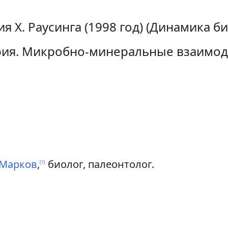
я X. Раусинга (1998 год) (Динамика 
ия. Микробно-минеральные взаимодей
 Марков
,
биолог, палеонтолог.
[
1
]