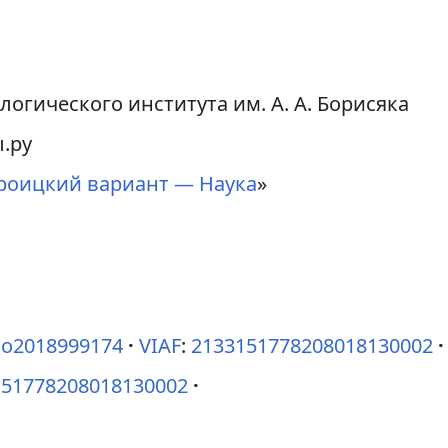
огического института им. А. А. Борисяка
.ру
роицкий вариант — Наука
»
jo2018999174
VIAF
:
2133151778208018130002
151778208018130002