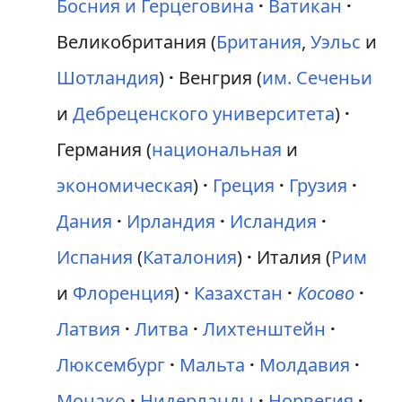
Босния и Герцеговина
Ватикан
Великобритания (
Британия
,
Уэльс
и
Шотландия
)
Венгрия (
им. Сеченьи
и
Дебреценского университета
)
Германия (
национальная
и
экономическая
)
Греция
Грузия
Дания
Ирландия
Исландия
Испания
(
Каталония
)
Италия (
Рим
и
Флоренция
)
Казахстан
Косово
Латвия
Литва
Лихтенштейн
Люксембург
Мальта
Молдавия
Монако
Нидерланды
Норвегия