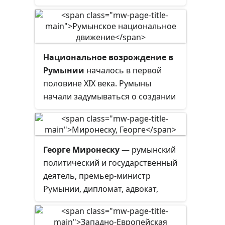
Румынии.
Национальное возрождение в
Румынии
началось в первой
половине XIX века. Румыны
начали задумываться о создании
национального государства.
Сначала румыны надеялись на
помощь России, но впоследствии
начали опасаться, что Россия, как
Георге Миронеску
— румынский
и Австрийская империя,
захочет
политический и государственный
аннексировать Румынию
.
деятель, премьер-министр
Поэтому лидеры румынского
Румынии, дипломат, адвокат,
национального движения стали
педагог, профессор, доктор наук.
искать помощь в Западной