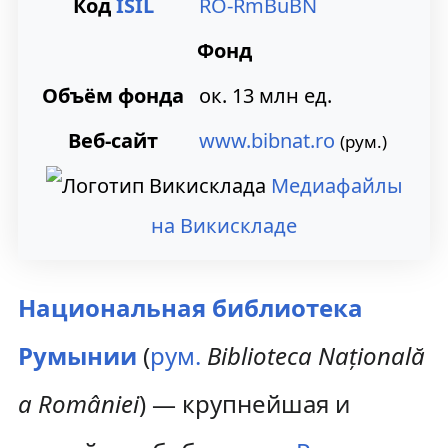
Код
ISIL
RO-RmBuBN
ц
Фонд
и
Объём фонда
ок. 13 млн ед.
и
Веб-сайт
www.bibnat.ro
(рум.)
Медиафайлы
на Викискладе
Национальная библиотека
Румынии
(
рум.
Biblioteca Națională
a României
) — крупнейшая и