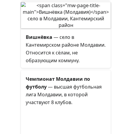
мегленорумынский как
самостоятельный язык, часть —
относит его к диалектам
румынского языка, однако с
уточнением, что он, вместе с
Вишнёвка
— село в
арумынским и истрорумынским,
Кантемирском районе Молдавии.
входит в группу атипичных
Относится к сёлам, не
дивергентных диалектов, не
образующим коммуну.
взаимодействующих с
современным румынским в его
Чемпионат Молдавии по
литературной форме. Является
футболу
— высшая футбольная
исчезающим языком. Общее
лига Молдавии, в которой
число говорящих — около 5000
участвуют 8 клубов.
человек.