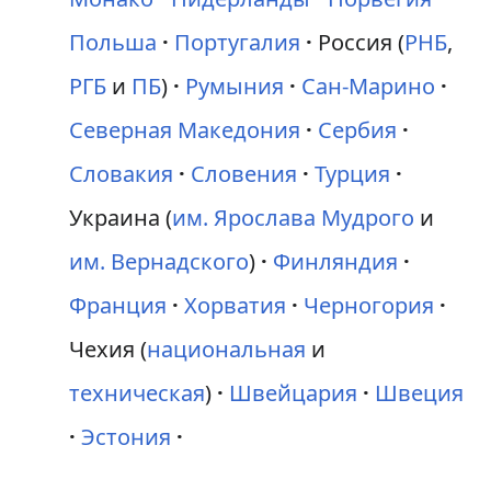
Польша
Португалия
Россия (
РНБ
,
РГБ
и
ПБ
)
Румыния
Сан-Марино
Северная Македония
Сербия
Словакия
Словения
Турция
Украина (
им. Ярослава Мудрого
и
им. Вернадского
)
Финляндия
Франция
Хорватия
Черногория
Чехия (
национальная
и
техническая
)
Швейцария
Швеция
Эстония