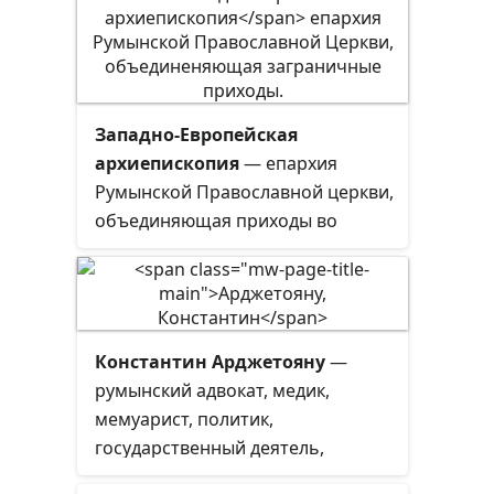
Европе.
Западно-Европейская
архиепископия
— епархия
Румынской Православной церкви,
объединяющая приходы во
Франции, Швейцарии,
Великобритании, Ирландии,
Исландии, Голландии и Бельгии.
Входит в состав Митрополии
Константин Арджетояну
—
Западной и Южной Европы.
румынский адвокат, медик,
мемуарист, политик,
государственный деятель,
премьер-министр Румынии,