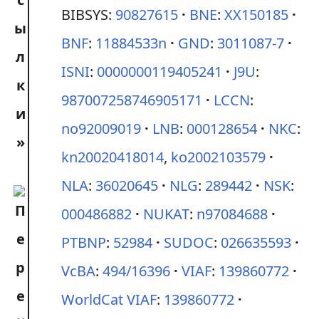
BIBSYS:
90827615
BNE
:
XX150185
BNF
:
11884533n
GND
:
3011087-7
ISNI
:
0000000119405241
J9U
:
987007258746905171
LCCN
:
no92009019
LNB
:
000128654
NKC
:
kn20020418014
,
ko2002103579
NLA
:
36020645
NLG
:
289442
NSK
:
000486882
NUKAT
:
n97084688
PTBNP
:
52984
SUDOC
:
026635593
VcBA
:
494/16396
VIAF
:
139860772
WorldCat VIAF
:
139860772