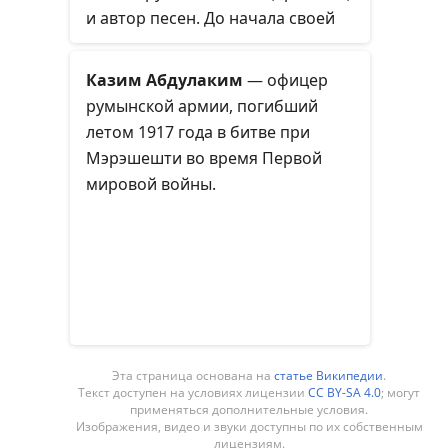
и автор песен. До начала своей
карьеры артиста работал
танцором у таких известных
Казим Абдулаким
— офицер
артистов, как Инна, Антониа
румынской армии, погибший
Якобеску и Carla’s Dreams, а также
летом 1917 года в битве при
участвовал в таких шоу Pro TV, как
Мэрэшешти во время Первой
Vocea României и Românii au
мировой войны.
talent. В январе 2020 года
подписал контракт с Global
Records и основал электро-поп-
музыкальный проект под
сценическим псевдонимом WRS.
Эта страница основана на
статье Википедии
.
Текст доступен на условиях лицензии
CC BY-SA 4.0
; могут
применяться дополнительные условия.
Изображения, видео и звуки доступны по их собственным
лицензиям.