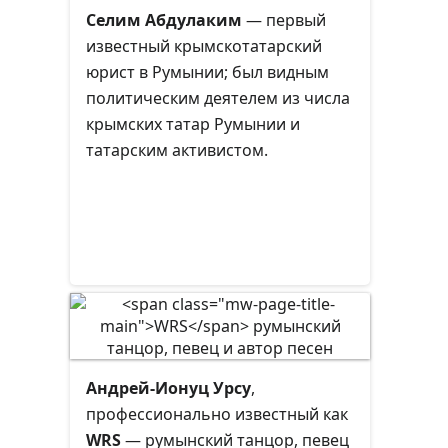
министр иностранных дел
Селим Абдулаким
— первый
Румынии (1931—1932), министр
известный крымскотатарский
финансов Румынии, внутренних
юрист в Румынии; был видным
дел Румынии (1931—1932),
политическим деятелем из числа
министр сельского хозяйства
крымских татар Румынии и
Румынии (1927—1928).
татарским активистом.
Председатель Сената Румынии.
Один из самых известных
деятелей межвоенного периода
Румынии.
Андрей-Ионуц Урсу
,
профессионально известный как
WRS
— румынский танцор, певец