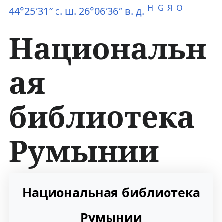
H
G
Я
O
44°25′31″ с. ш. 26°06′36″ в. д.
Национальн
ая
библиотека
Румынии
П
П
Национальная библиотека
е
е
Румынии
р
р