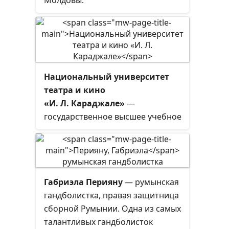
Национальный университет
театра и кино
«И. Л. Караджале»
—
государственное высшее учебное
заведение в столице Румынии —
Бухаресте, один из самых
популярных университетов
Румынии, который готовит
Габриэла Перияну
— румынская
специалистов театрального и
гандболистка, правая защитница
киноискусства.
сборной Румынии. Одна из самых
талантливых гандболисток