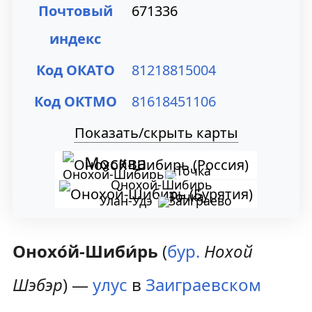
Почтовый
671336
индекс
Код ОКАТО
81218815004
Код ОКТМО
81618451106
Показать/скрыть карты
Москва
Онохой-Шибирь
Онохой-Шибирь
Заиграево
Улан-Удэ
Онохо́й-Шиби́рь
(
бур.
Нохой
Шэбэр
) —
улус
в
Заиграевском