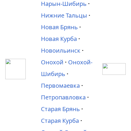
Нарын-Шибирь
Нижние Тальцы
Новая Брянь
Новая Курба
Новоильинск
Онохой
Онохой-
Шибирь
Первомаевка
Петропавловка
Старая Брянь
Старая Курба