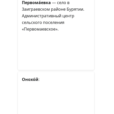
Первома́евка
— село в
Заиграевском районе Бурятии.
Административный центр
сельского поселения
«Первомаевское».
Онохо́й
: