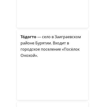
То́догто
— село в Заиграевском
районе Бурятии. Входит в
городское поселение «Посёлок
Онохой».