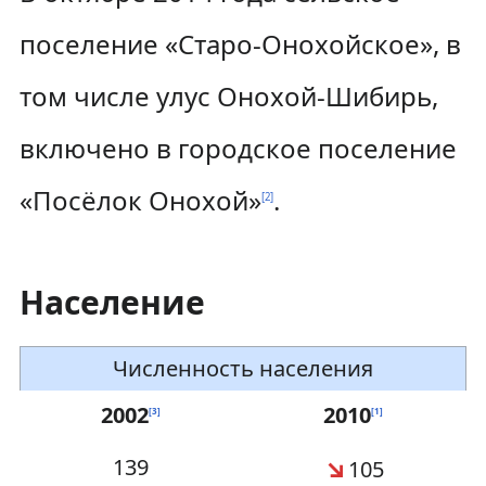
поселение «Старо-Онохойское», в
том числе улус Онохой-Шибирь,
включено в городское поселение
«Посёлок Онохой»
.
[
2
]
Население
Численность населения
2002
2010
[
3
]
[
1
]
↘
139
105