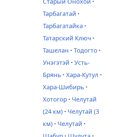
Старый Онохой
Тарбагатай
Тарбагатайка
Татарский Ключ
Ташелан
Тодогто
Унэгэтэй
Усть-
Брянь
Хара-Кутул
Хара-Шибирь
Хотогор
Челутай
(24 км)
Челутай (3
км)
Челутай
Шабур
Шулута