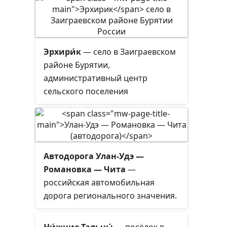
Эрхири́к
— село в Заиграевском
районе Бурятии,
административный центр
сельского поселения
«Дабатуйское».
Автодорога Улан-Удэ —
Романовка — Чита
—
российская автомобильная
дорога регионального значения.
Неофициальное название —
Читинский тракт
. Ранее имела
Ни́жние Тальцы́
— посёлок в