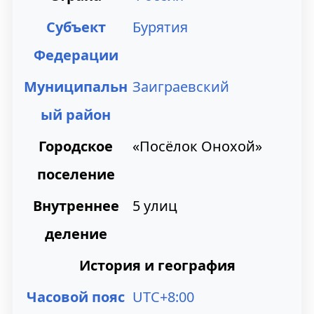
и
и
Субъект
Бурятия
к
к
Федерации
н
п
Муниципальн
Заиграевский
а
о
ый район
в
и
Городское
«Посёлок Онохой»
и
с
поселение
г
к
Внутреннее
5 улиц
а
у
деление
ц
История и география
и
и
Часовой пояс
UTC+8:00