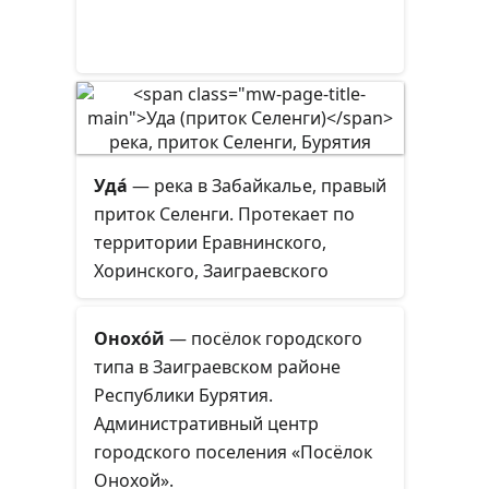
Уда́
— река в Забайкалье, правый
приток Селенги. Протекает по
территории Еравнинского,
Хоринского, Заиграевского
районов и городского округа
Улан-Удэ Республики Бурятия.
Онохо́й
— посёлок городского
типа в Заиграевском районе
Республики Бурятия.
Административный центр
городского поселения «Посёлок
Онохой».