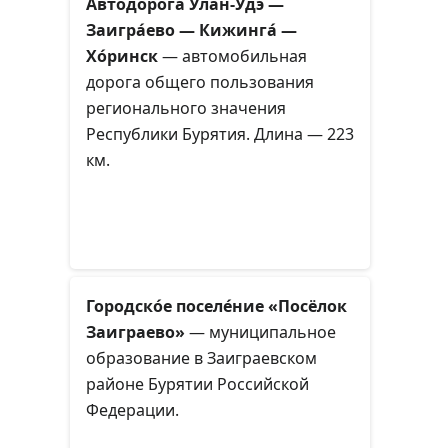
Автодоро́га Улан-Удэ́ —
Заигра́ево — Кижинга́ —
Хо́ринск
— автомобильная
дорога общего пользования
регионального значения
Республики Бурятия. Длина — 223
км.
Городско́е поселе́ние «Посёлок
Заиграево»
— муниципальное
образование в Заиграевском
районе Бурятии Российской
Федерации.