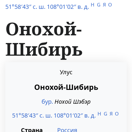
H
G
Я
O
51°58′43″ с. ш. 108°01′02″ в. д.
Онохой-
Шибирь
П
П
Улус
е
е
Онохой-Шибирь
р
р
бур.
Нохой Шэбэр
е
е
H
G
Я
O
й
й
51°58′43″ с. ш. 108°01′02″ в. д.
т
т
Страна
Россия