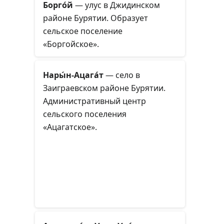
Борго́й
— улус в Джидинском
районе Бурятии. Образует
сельское поселение
«Боргойское».
Нары́н-Ацага́т
— село в
Заиграевском районе Бурятии.
Административный центр
сельского поселения
«Ацагатское».