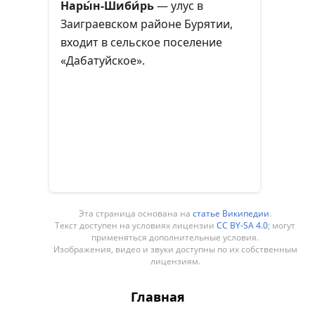
Нары́н-Шиби́рь
— улус в
Заиграевском районе Бурятии,
входит в сельское поселение
«Дабатуйское».
Эта страница основана на
статье Википедии
.
Текст доступен на условиях лицензии
CC BY-SA 4.0
; могут
применяться дополнительные условия.
Изображения, видео и звуки доступны по их собственным
лицензиям.
Главная