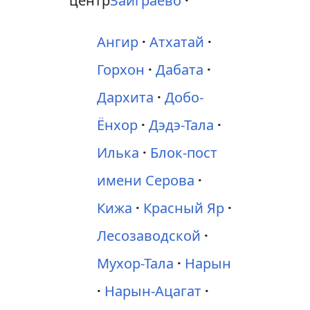
центр
Заиграево
Ангир
Атхатай
Горхон
Дабата
Дархита
Добо-
Ёнхор
Дэдэ-Тала
Илька
Блок-пост
имени Серова
Кижа
Красный Яр
Лесозаводской
Мухор-Тала
Нарын
Нарын-Ацагат