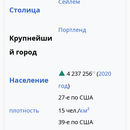
Сейлем
Столица
Портленд
Крупнейши
й город
▲
4 237 256
(
2020
[
1
]
Население
год
)
27-е по США
плотность
15 чел./
км²
39-е по США