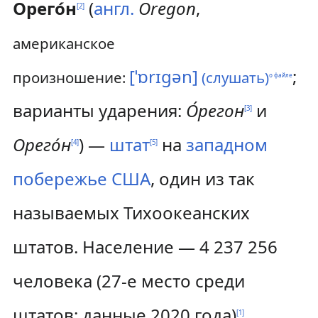
Орего́н
(
англ.
Oregon
,
[
2
]
американское
[ˈɒrɪɡən]
;
произношение:
(слушать)
о файле
варианты ударения:
О́регон
и
[
3
]
Орего́н
) —
штат
на
западном
[
4
]
[
5
]
побережье
США
, один из так
называемых Тихоокеанских
штатов. Население — 4 237 256
человека (27-е место среди
штатов; данные 2020 года)
.
[
1
]