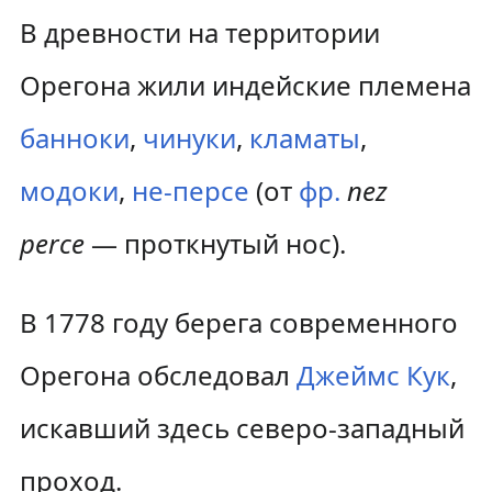
В древности на территории
Орегона жили индейские племена
банноки
,
чинуки
,
кламаты
,
модоки
,
не-персе
(от
фр.
nez
perce
— проткнутый нос).
В 1778 году берега современного
Орегона обследовал
Джеймс Кук
,
искавший здесь северо-западный
проход.