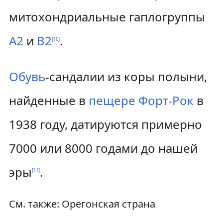
митохондриальные гаплогруппы
A2
и
B2
.
[
10
]
Обувь
-сандалии из коры полыни,
найденные в
пещере Форт-Рок
в
1938 году, датируются примерно
7000 или 8000 годами до нашей
эры
.
[
11
]
См. также: Орегонская страна