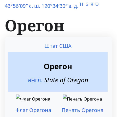
H
G
Я
O
43°56′09″ с. ш. 120°34′30″ з. д.
Орегон
П
П
Штат США
е
е
р
р
Орегон
е
е
англ.
State of Oregon
й
й
т
т
и
и
Флаг Орегона
Печать Орегона
к
к