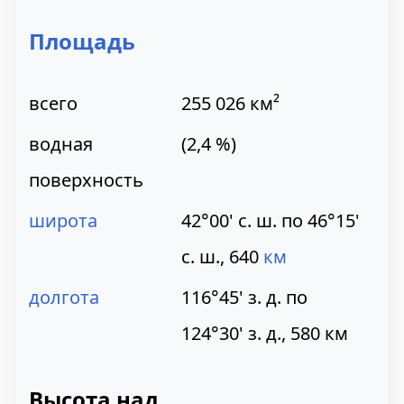
Площадь
всего
255 026 км²
водная
(2,4 %)
поверхность
широта
42°00' с. ш. по
46°15'
с. ш.
, 640
км
долгота
116°45' з. д. по
124°30' з. д.
, 580 км
Высота над