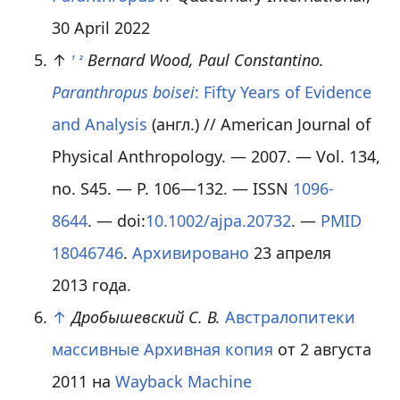
30 April 2022
↑
Bernard Wood, Paul Constantino.
1
2
Paranthropus boisei
: Fifty Years of Evidence
and Analysis
(англ.)
// American Journal of
Physical Anthropology. — 2007. — Vol. 134,
no. S45
. — P. 106—132. — ISSN
1096-
8644
. — doi:
10.1002/ajpa.20732
. —
PMID
18046746
.
Архивировано
23 апреля
2013 года.
↑
Дробышевский С. В.
Австралопитеки
массивные
Архивная копия
от 2 августа
2011 на
Wayback Machine