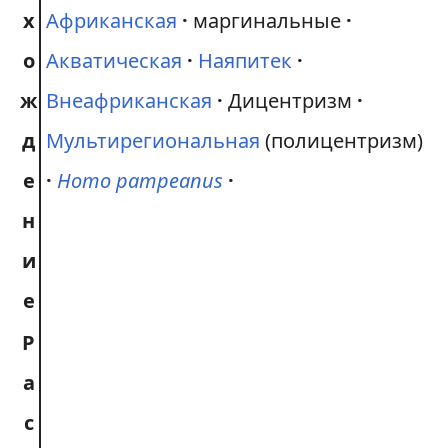
х
Африканская
маргинальные
о
Акватическая
Наяпитек
ж
Внеафриканская
Дицентризм
д
Мультирегиональная
(полицентризм)
е
Homo pampeanus
н
и
е
Р
а
с