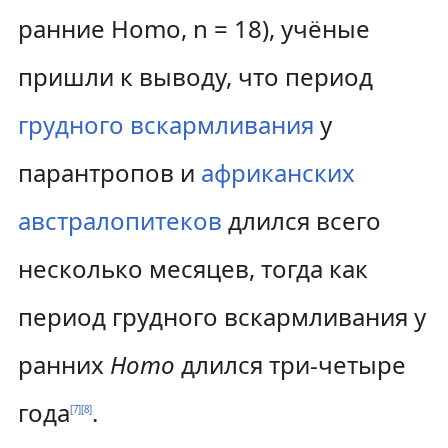
ранние Homo, n = 18), учёные
пришли к выводу, что период
грудного вскармливания
у
парантропов и
африканских
австралопитеков
длился всего
несколько месяцев, тогда как
период грудного вскармливания у
ранних
Homo
длился три-четыре
года
.
[
7
]
[
8
]