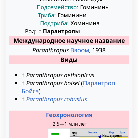
Подсемейство:
Гоминины
Триба:
Гоминини
Подтриба:
Хоминина
Род:
†
Парантропы
Международное научное название
Paranthropus
Broom
, 1938
Виды
†
Paranthropus aethiopicus
†
Paranthropus boisei
(
Парантроп
Бойса
)
†
Paranthropus robustus
Геохронология
2,5—1 млн лет
Эпоха
П-д
Эра
млн
лет
Наше время
◄