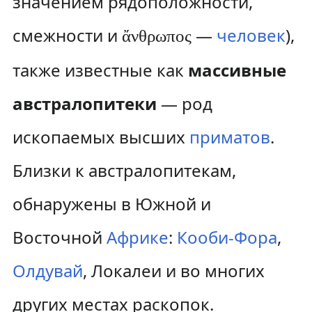
значением рядоположности,
смежности и
—
человек
),
ἄνθρωπος
также известные как
массивные
австралопитеки
— род
ископаемых высших
приматов
.
Близки к австралопитекам,
обнаружены в Южной и
Восточной
Африке
:
Кооби-Фора
,
Олдувай
, Локалеи и во многих
других местах раскопок.