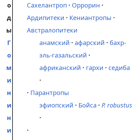
о
Сахелантроп
Оррорин
д
Ардипитеки
Кениантропы
ы
Австралопитеки
Г
анамский
афарский
бахр-
о
эль-газальский
м
африканский
гархи
седиба
и
н
Парантропы
и
эфиопский
Бойса
P. robustus
н
и