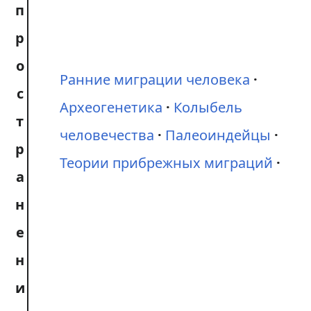
п
р
о
Ранние миграции человека
с
Археогенетика
Колыбель
т
человечества
Палеоиндейцы
р
Теории прибрежных миграций
а
н
е
н
и