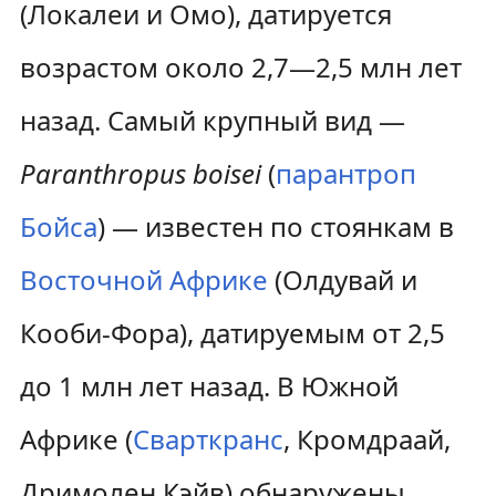
(Локалеи и Омо), датируется
возрастом около 2,7—2,5 млн лет
назад. Самый крупный вид —
Paranthropus boisei
(
парантроп
Бойса
) — известен по стоянкам в
Восточной Африке
(Олдувай и
Кооби-Фора), датируемым от 2,5
до 1 млн лет назад. В Южной
Африке (
Сварткранс
, Кромдраай,
Дримолен Кэйв) обнаружены