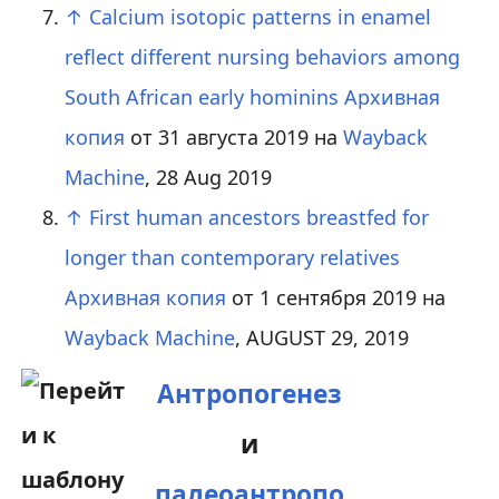
↑
Calcium isotopic patterns in enamel
reflect different nursing behaviors among
South African early hominins
Архивная
копия
от 31 августа 2019 на
Wayback
Machine
, 28 Aug 2019
↑
First human ancestors breastfed for
longer than contemporary relatives
Архивная копия
от 1 сентября 2019 на
Wayback Machine
, AUGUST 29, 2019
Антропогенез
и
палеоантропо