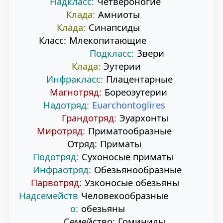
Надкласс:
Четвероногие
а
о
Клада:
Амниоты
Клада:
Синапсиды
в
и
Класс:
Млекопитающие
Подкласс:
Звери
и
с
Клада:
Эутерии
г
к
Инфракласс:
Плацентарные
Магнотряд:
Бореоэутерии
а
у
Надотряд:
Euarchontoglires
ц
Грандотряд:
Эуархонты
Миротряд:
Приматообразные
и
Отряд:
Приматы
и
Подотряд:
Сухоносые приматы
Инфраотряд:
Обезьянообразные
Парвотряд:
Узконосые обезьяны
Надсемейств
Человекообразные
о:
обезьяны
Семейство:
Гоминиды