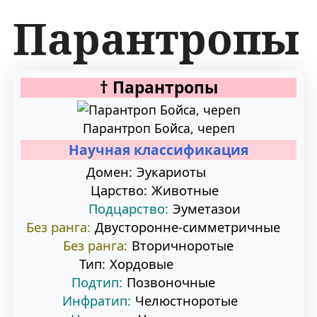
Парантропы
П
П
†
Парантропы
е
е
Парантроп Бойса, череп
р
р
Научная классификация
е
е
Домен:
Эукариоты
Царство:
Животные
й
й
Подцарство:
Эуметазои
т
т
Без ранга:
Двусторонне-симметричные
Без ранга:
Вторичноротые
и
и
Тип:
Хордовые
к
к
Подтип:
Позвоночные
Инфратип:
Челюстноротые
н
п