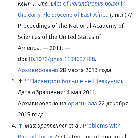
Kevin T. Uno.
Diet of
Paranthropus boisei
in
the early Pleistocene of East Africa
(англ.)
//
Proceedings of the National Academy of
Sciences of the United States of
America. — 2011. —
doi:
10.1073/pnas.1104627108
.
Архивировано
28 марта 2013 года.
↑
Парантроп больше не Щелкунчик
.
1
2
Дата обращения: 4 мая 2011.
Архивировано из
оригинала
22 декабря
2015 года.
↑
Matt Sponheimer
et al.
Problems with
Paranthropus
// Quaternary International,