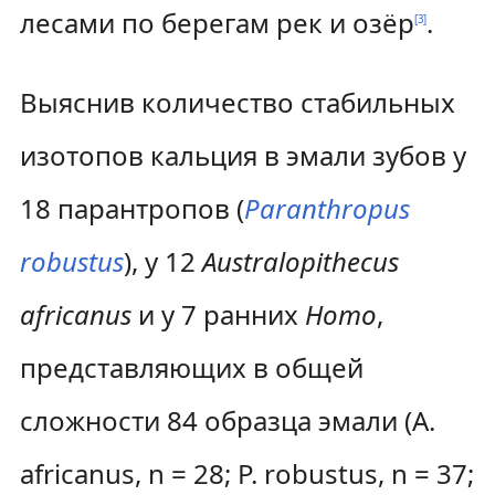
лесами по берегам рек и озёр
.
[
3
]
Выяснив количество стабильных
изотопов кальция в эмали зубов у
18 парантропов (
Paranthropus
robustus
), у 12
Australopithecus
africanus
и у 7 ранних
Homo
,
представляющих в общей
сложности 84 образца эмали (A.
africanus, n = 28; P. robustus, n = 37;