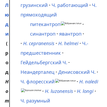
Л
грузинский
Ч. работающий
Ч.
ю
прямоходящий
д
питекантроп
и
синантроп
явантроп
(
H. cepranensis
H. helmei
Ч.-
р
предшественник
о
Гейдельбергский Ч.
д
Неандерталец
Денисовский Ч.
H
Ч. флоресский
H. naledi
o
H. luzonensis
H. longi
m
Ч. разумный