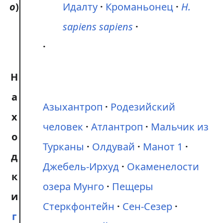
o
)
Идалту
Кроманьонец
H.
sapiens sapiens
Н
а
Азыхантроп
Родезийский
х
человек
Атлантроп
Мальчик из
о
Турканы
Олдувай
Манот 1
д
Джебель-Ирхуд
Окаменелости
к
озера Мунго
Пещеры
и
Стеркфонтейн
Сен-Сезер
г