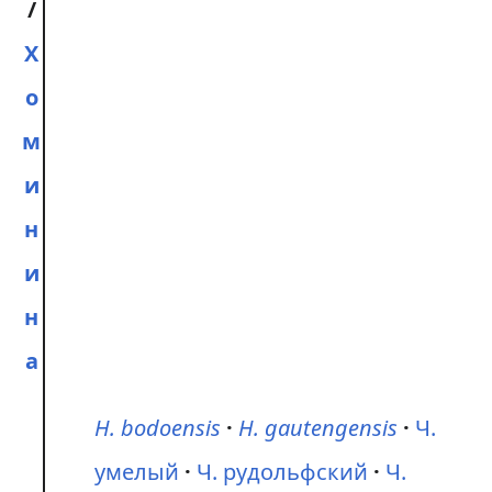
/
Х
о
м
и
н
и
н
а
H. bodoensis
H. gautengensis
Ч.
умелый
Ч. рудольфский
Ч.