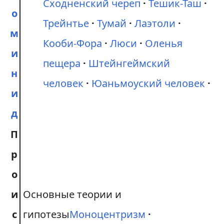
Сходненский череп
Тешик-Таш
о
Трейнтье
Тумай
Лаэтоли
м
Кооби-Фора
Люси
Оленья
и
пещера
Штейнгеймский
н
человек
Юаньмоуский человек
и
д
П
р
о
и
Основные теории и
с
гипотезы
Моноцентризм