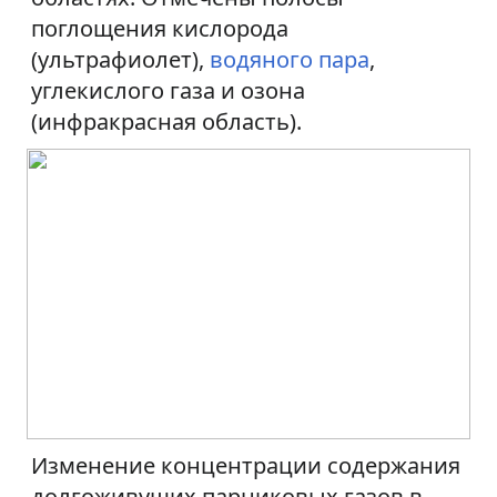
к
к
поглощения кислорода
(ультрафиолет),
водяного пара
,
н
п
углекислого газа и озона
а
о
(инфракрасная область).
в
и
и
с
г
к
а
у
ц
и
и
Изменение концентрации содержания
долгоживущих парниковых газов в