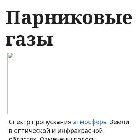
Парниковые
газы
П
П
е
е
р
р
е
е
й
й
т
т
Спектр пропускания
атмосферы
Земли
в оптической и инфракрасной
и
и
областях. Отмечены полосы