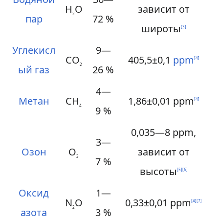
H
O
зависит от
2
пар
72 %
широты
[
3
]
Углекисл
9—
CO
405,5±0,1
ppm
[
4
]
2
ый газ
26 %
4—
Метан
CH
1,86±0,01 ppm
[
4
]
4
9 %
0,035—8 ppm,
3—
Озон
O
зависит от
3
7 %
высоты
[
5
]
[
6
]
Оксид
1—
N
O
0,33±0,01 ppm
[
4
]
[
7
]
2
азота
3 %