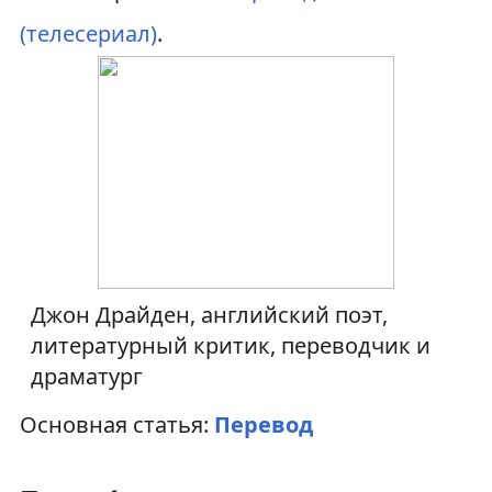
а
о
(телесериал)
.
в
и
и
с
г
к
а
у
ц
и
Джон Драйден, английский поэт,
и
литературный критик, переводчик и
драматург
Основная статья:
Перевод