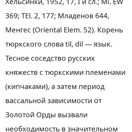
Хельсинки, 1952, 17, I и сл.; Мi. ЕW
369; ТЕl. 2, 177; Младенов 644,
Менгес (Oriental Еlеm. 52). Корень
тюркского слова til, dil — язык.
Тесное соседство русских
княжеств с тюркскими племенами
(кипчаками), а затем период
вассальной зависимости от
Золотой Орды вызвали
необходимость в значительном