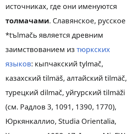
источниках, где они именуются
толмачами
. Славянское, русское
*tъlmačь является древним
заимствованием из
тюркских
языков
: кыпчакский tylmač,
казахский tilmäš, алтайский tilmäč,
турецкий dilmač, уйгурский tilmäži
(см. Радлов 3, 1091, 1390, 1770),
Юркянкаллио, Studiа Orientalia,