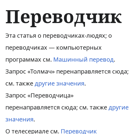
Переводчик
П
П
Эта статья о переводчиках-людях; о
е
е
переводчиках — компьютерных
р
р
программах см.
Машинный перевод
.
е
е
Запрос «Толмач» перенаправляется сюда;
й
й
см. также
другие значения
.
т
т
Запрос «Переводчица»
и
и
перенаправляется сюда; см. также
другие
к
к
значения
.
н
п
О телесериале см.
Переводчик