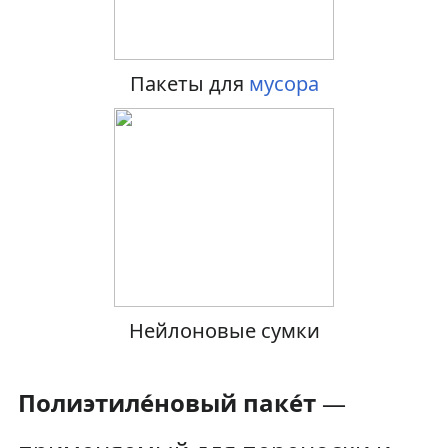
к
к
н
п
Пакеты для
мусора
а
о
в
и
и
с
г
к
а
у
ц
Нейлоновые сумки
и
и
Полиэтиле́новый паке́т
—