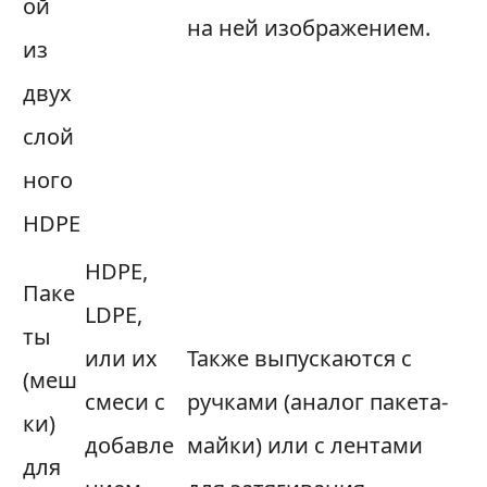
ой
на ней изображением.
из
двух
слой
ного
HDPE
HDPE,
Паке
LDPE,
ты
или их
Также выпускаются с
(меш
смеси с
ручками (аналог пакета-
ки)
добавле
майки) или с лентами
для