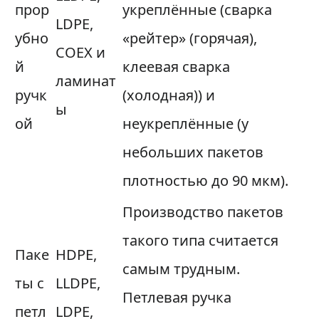
прор
укреплённые (сварка
LDPE,
убно
«рейтер» (горячая),
COEX и
й
клеевая сварка
ламинат
ручк
(холодная)) и
ы
ой
неукреплённые (у
небольших пакетов
плотностью до 90 мкм).
Производство пакетов
такого типа считается
Паке
HDPE,
самым трудным.
ты с
LLDPE,
Петлевая ручка
петл
LDPE,