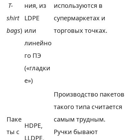
T-
ния, из
используются в
shirt
LDPE
супермаркетах и
bags
)
или
торговых точках.
линейно
го ПЭ
(«гладки
е»)
Производство пакетов
такого типа считается
Паке
самым трудным.
HDPE,
ты с
Ручки бывают
LLDPE,