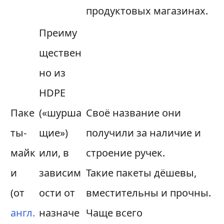
продуктовых магазинах.
Преиму
ществен
но из
HDPE
Паке
(«шурша
Своё название они
ты-
щие»)
получили за наличие и
майк
или, в
строение ручек.
и
зависим
Такие пакеты дёшевы,
(от
ости от
вместительны и прочны.
англ.
назначе
Чаще всего