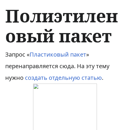
Полиэтилен
овый пакет
П
П
Запрос «
Пластиковый пакет
»
е
е
перенаправляется сюда. На эту тему
р
р
нужно
создать отдельную статью
.
е
е
й
й
т
т
и
и