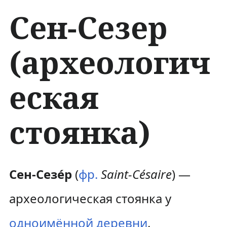
Сен-Сезер
(археологич
еская
стоянка)
П
П
Сен-Сезе́р
(
фр.
Saint-Césaire
) —
е
е
археологическая стоянка у
р
р
одноимённой деревни
,