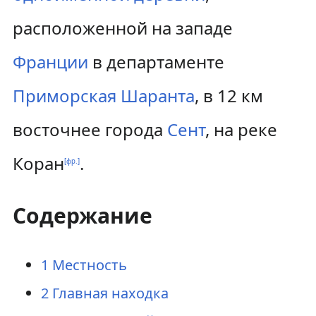
е
е
расположенной на западе
й
й
Франции
в департаменте
т
т
и
и
Приморская Шаранта
, в 12 км
к
к
восточнее города
Сент
, на реке
н
п
Коран
.
[фр.]
а
о
в
и
Содержание
и
с
г
к
1
Местность
а
у
2
Главная находка