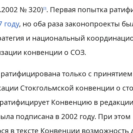
.2002 № 320)
. Первая попытка рати
[
3
]
7 году
, но оба раза законопроекты бы
ратегия и национальный координацио
изации конвенции о СОЗ.
 ратифицирована только с принятием
кации Стокгольмской конвенции о ст
ратифицирует Конвенцию в редакции о
была подписана в 2002 году. При это
я в тексте Конвенции возможность д