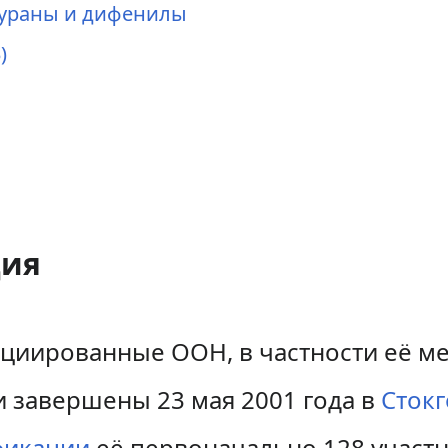
ураны и дифенилы
)
ция
циированные ООН, в частности её 
и завершены 23 мая 2001 года в
Сток
фикации
её первоначально 128 участн