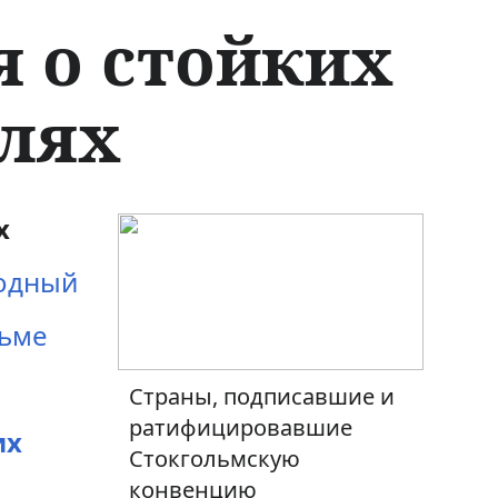
 о стойких
елях
х
одный
льме
Страны, подписавшие и
ратифицировавшие
их
Стокгольмскую
конвенцию