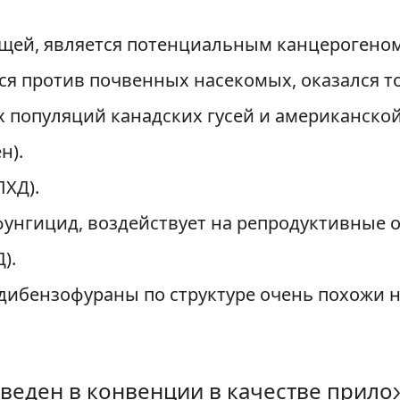
ещей, является потенциальным канцерогеном
я против почвенных насекомых, оказался ток
популяций канадских гусей и американской
н).
ПХД).
фунгицид, воздействует на репродуктивные о
).
ибензофураны по структуре очень похожи н
веден в конвенции в качестве прило