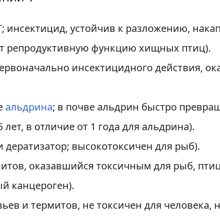
; инсектицид, устойчив к разложению, нака
ет репродуктивную функцию хищных птиц).
первоначально инсектицидного действия, ок
е
альдрина
; в почве альдрин быстро превра
 лет, в отличие от 1 года для альдрина).
 дератизатор; высокотоксичен для рыб).
итов, оказавшийся токсичным для рыб, птиц;
й канцероген).
ьев и термитов, не токсичен для человека,