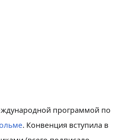
международной программой по
гольме
. Конвенция вступила в
иками (всего подписало