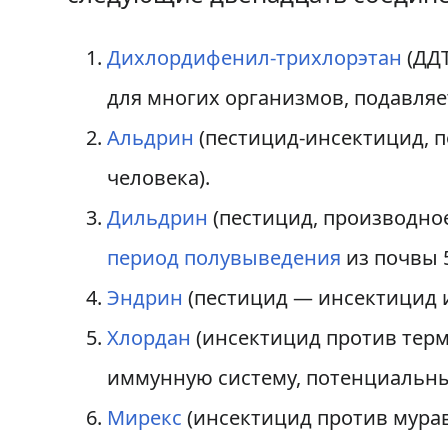
Дихлордифенил-трихлорэтан
(ДДТ
для многих организмов, подавля
Альдрин
(пестицид-инсектицид, 
человека).
Дильдрин
(пестицид, производно
период полувыведения
из почвы 5
Эндрин
(пестицид — инсектицид и
Хлордан
(инсектицид против терм
иммунную систему, потенциальны
Мирекс
(инсектицид против мурав