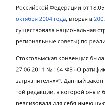
Российской Федерации от 18.05
октября
2004 года
, вторая в
200
существовала национальная ст
региональные советы) по реал
Стокгольмская конвенция была
27.06.2011 № 164-ФЗ «О ратифи
загрязнителях»
. Данный закон 
[
4
]
той редакции, в которой она и 
реализовала для себя имеющуюс