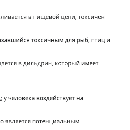
пливается в пищевой цепи, токсичен
азавшийся токсичным для рыб, птиц и
щается в дильдрин, который имеет
 у человека воздействует на
 но является потенциальным