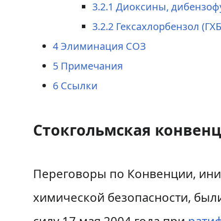
3.2.1
Диоксины, дибензоф
3.2.2
Гексахлорбензол (ГХБ
4
Элиминация СОЗ
5
Примечания
6
Ссылки
Стокгольмская конвен
Переговоры по Конвенции, ини
химической безопасности, был
силу 17 мая 2004 года при
рати