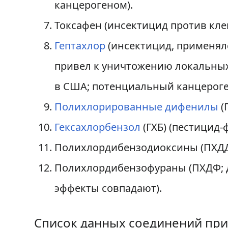
канцерогеном).
Токсафен (инсектицид против кл
Гептахлор
(инсектицид, применялс
привел к уничтожению локальных 
в США; потенциальный канцероге
Полихлорированные дифенилы
(
Гексахлорбензол
(ГХБ) (пестицид-
Полихлордибензодиоксины (ПХДД
Полихлордибензофураны (ПХДФ; д
эффекты совпадают).
Список данных соединений при