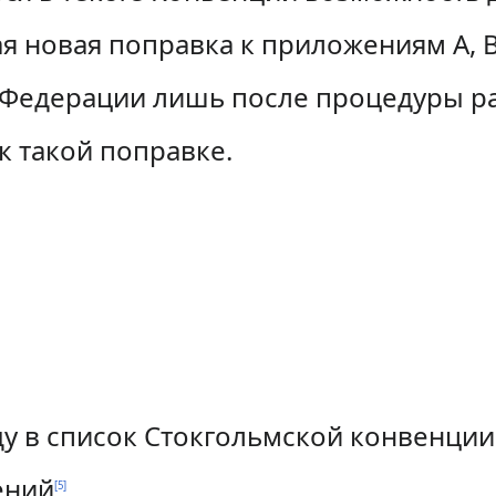
я новая поправка к приложениям А, 
й Федерации лишь после процедуры р
к такой поправке.
ду в список Стокгольмской конвенци
ений
.
[
5
]