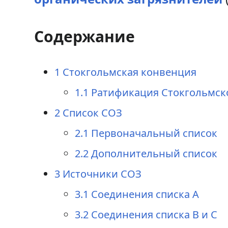
к
к
Содержание
н
п
а
о
1
Стокгольмская конвенция
в
и
1.1
Ратификация Стокгольмск
и
с
2
Список СОЗ
г
к
2.1
Первоначальный список
а
у
2.2
Дополнительный список
ц
3
Источники СОЗ
и
3.1
Соединения списка А
и
3.2
Соединения списка B и C