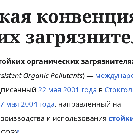
кая конвенция
их загрязнит
тойких органических загрязнителя
sistent Organic Pollutants
) —
междунар
дписанный
22 мая
2001 года
в
Стокго
7 мая
2004 года
, направленный на
роизводства и использования
стойк
(СОЗ)
.
[
1
]