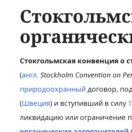
Стокгольмс
органическ
П
П
Стокгольмская конвенция о с
е
е
(
англ.
Stockholm Convention on Per
р
р
природоохранный
договор, по
е
е
(
Швеция
) и вступивший в силу
1
й
й
ликвидацию или ограничение п
т
т
и
и
органических загрязнителей