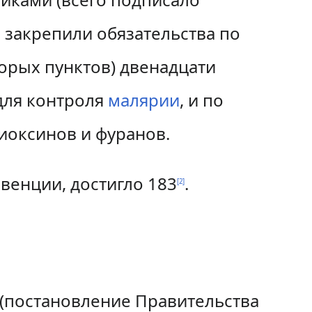
 закрепили обязательства по
орых пунктов) двенадцати
для контроля
малярии
, и по
иоксинов и фуранов.
венции, достигло 183
.
[
2
]
 (постановление Правительства