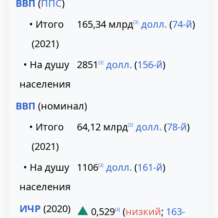
ВВП
(
ППС
)
• Итого
165,34 млрд
долл.
(
74-й
)
[
3
]
(2021)
• На душу
2851
долл.
(
156-й
)
[
3
]
населения
ВВП
(номинал)
• Итого
64,12 млрд
долл.
(
78-й
)
[
3
]
(2021)
• На душу
1106
долл.
(
161-й
)
[
3
]
населения
ИЧР
(2020)
▲
0,529
(
низкий
;
163-
[
4
]