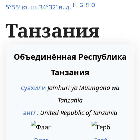
H
G
Я
O
5°55′ ю. ш. 34°32′ в. д.
Танзания
П
П
Объединённая Республика
е
е
Танзания
р
р
е
е
суахили
Jamhuri ya Muungano wa
й
й
Tanzania
т
т
англ.
United Republic of Tanzania
и
и
к
к