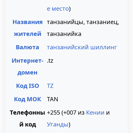
е место
)
Названия
танзанийцы, танзаниец,
жителей
танзанийка
Валюта
танзанийский шиллинг
Интернет-
.tz
домен
Код ISO
TZ
Код МОК
TAN
Телефонны
+255 (+007 из
Кении
и
й код
Уганды
)