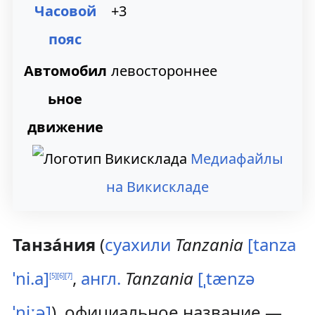
Часовой
+3
пояс
Автомобил
левостороннее
ьное
движение
Медиафайлы
на Викискладе
Танза́ния
(
суахили
Tanzania
[tanza
ˈni.a]
,
англ.
Tanzania
[ˌtænzə
[
5
]
[
6
]
[
7
]
ˈniːə]
), официальное название —