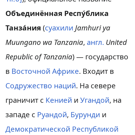
Объединённая Респу́блика
Танза́ния
(
суахили
Jamhuri ya
Muungano wa Tanzania
,
англ.
United
Republic of Tanzania
) — государство
в
Восточной Африке
. Входит в
Содружество наций
. На севере
граничит с
Кенией
и
Угандой
, на
западе с
Руандой
,
Бурунди
и
Демократической Республикой