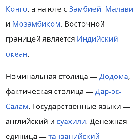
Конго
, а на юге с
Замбией
,
Малави
и
Мозамбиком
. Восточной
границей является
Индийский
океан
.
Номинальная столица —
Додома
,
фактическая столица —
Дар-эс-
Салам
. Государственные языки —
английский и
суахили
. Де­неж­ная
еди­ни­ца —
танзанийский