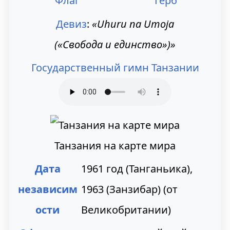
Флаг
Герб
н
п
Девиз
:
«Uhuru na Umoja
а
о
(«Свобода и единство»)»
в
и
Государственный гимн Танзании
и
с
г
к
а
у
ц
Танзания на карте мира
и
Дата
1961 год (Танганьика),
и
независим
1963 (Занзибар) (от
ости
Великобритании)