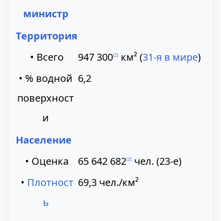
министр
Территория
• Всего
947 300
км²
(
31-я в мире
)
[
2
]
• % водной
6,2
поверхност
и
Население
• Оценка
65 642 682
чел.
(23-е)
[
2
]
•
Плотност
69,3
чел./км²
ь