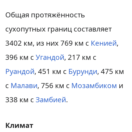
Общая протяжённость
сухопутных границ составляет
3402 км, из них 769 км с
Кенией
,
396 км с
Угандой
, 217 км с
Руандой
, 451 км с
Бурунди
, 475 км
с
Малави
, 756 км с
Мозамбиком
и
338 км с
Замбией
.
Климат