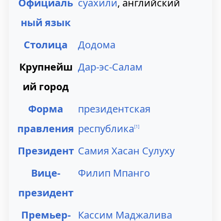
Официаль
суахили
, английский
ный язык
Столица
Додома
Крупнейш
Дар-эс-Салам
ий город
Форма
президентская
правления
республика
[
1
]
Президент
Самия Хасан Сулуху
Вице-
Филип Мпанго
президент
Премьер-
Кассим Маджалива