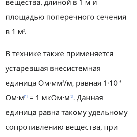
вещества, длиной в
1 м
и
площадью поперечного сечения
в
1 м
.
2
В технике также применяется
устаревшая внесистемная
единица Ом·мм
/м, равная
1·10
2
−6
Ом·м
= 1 мкОм·м
. Данная
[
1
]
[
3
]
единица равна такому удельному
сопротивлению вещества, при