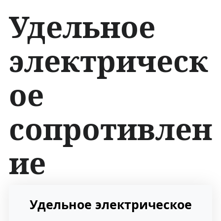
Удельное
электрическ
ое
сопротивлен
ие
П
П
Удельное электрическое
е
е