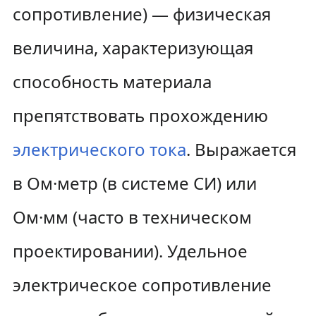
сопротивление) — физическая
а
у
ц
величина, характеризующая
и
способность материала
и
препятствовать прохождению
электрического тока
. Выражается
в Ом·метр (в системе СИ) или
Ом·мм (часто в техническом
проектировании). Удельное
электрическое сопротивление