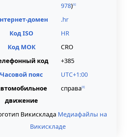
978
)
[
6
]
нтернет-домен
.hr
Код ISO
HR
Код МОК
CRO
елефонный код
+385
Часовой пояс
UTC+1:00
втомобильное
справа
[
8
]
движение
Медиафайлы на
Викискладе