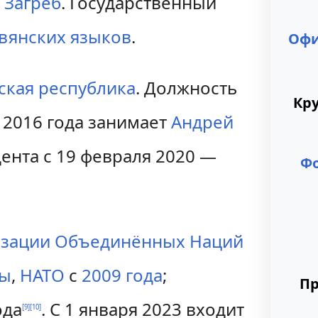
—
Загреб
. Государственный
вянских языков
.
Офи
ская республика
. Должность
Кр
 2016 года занимает
Андрей
дента с 19 февраля 2020 —
Ф
зации Объединённых Наций
пы
,
НАТО
с
2009 года
;
Пр
ода
. С 1 января 2023 входит
[
9
]
[
10
]