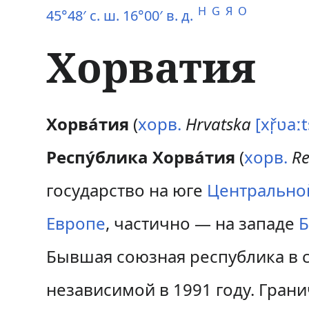
H
G
Я
O
45°48′ с. ш. 16°00′ в. д.
Хорватия
П
П
Хорва́тия
(
хорв.
Hrvatska
[xř̩ʋaː
е
е
Респу́блика Хорва́тия
(
хорв.
Re
р
р
государство на юге
Центрально
е
е
Европе
, частично — на западе
Б
й
й
Бывшая союзная республика в 
т
т
и
и
независимой в 1991 году. Грани