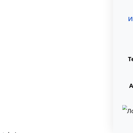
И
Т
А