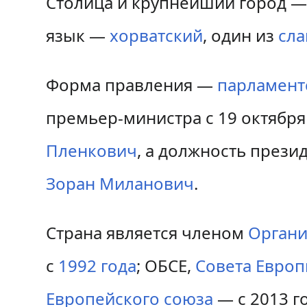
Столица и крупнейший город 
язык —
хорватский
, один из
сла
Форма правления —
парламент
премьер-министра с 19 октября
Пленкович
, а должность прези
Зоран Миланович
.
Страна является членом
Органи
с
1992 года
; ОБСЕ,
Совета Евро
Европейского союза
— с 2013 г