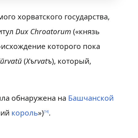
ого хорватского государства,
итул
Dux Chroatorum
(«князь
оисхождение которого пока
Xŭrvatŭ
(
Xъrvatъ
), который,
ла обнаружена на
Башчанской
кий
король
»)
.
[
14
]