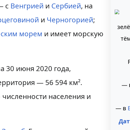
— с
Венгрией
и
Сербией
, на
рцеговиной
и
Черногорией
;
еским морем
и имеет морскую
а 30 июня 2020 года,
территория — 56 594 км².
— 
о численности населения и
— в
Дат