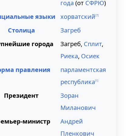
года
(от
СФРЮ
)
циальные языки
хорватский
[
7
]
Столица
Загреб
упнейшие города
Загреб,
Сплит
,
Риека
,
Осиек
орма правления
парламентская
республика
[
1
]
Президент
Зоран
Миланович
емьер-министр
Андрей
Пленкович