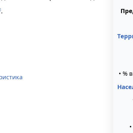
.
Пре
1
]
Терр
• % 
ристика
Насе
•