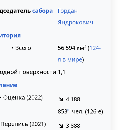
дседатель
сабора
Гордан
Яндрокович
итория
• Всего
56 594
км²
(
124-
я в мире
)
водной поверхности
1,1
ление
• Оценка (2022)
↘
4 188
853
чел.
(126-е)
[
2
]
 Перепись (2021)
↘
3 888