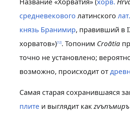
Название «Хорватия» (
хорв.
Hrv
средневекового
латинского
лат
князь
Бранимир
, правивший в 
хорватов»)
. Топоним
Croātia
пр
[
12
]
точно не установлено; вероятн
возможно, происходит от
древ
Самая старая сохранившаяся з
плите
и выглядит как
zvъnъмиръ 