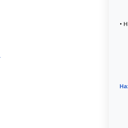
• Н
т
На