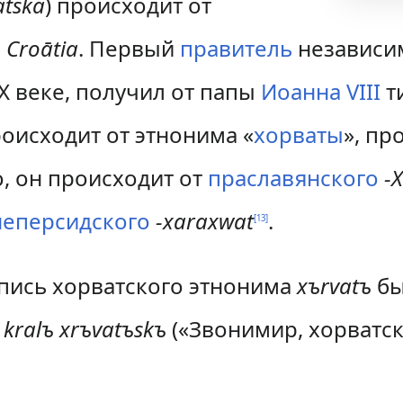
atska
) происходит от
.
Croātia
. Первый
правитель
независим
IX веке, получил от папы
Иоанна VIII
т
оисходит от этнонима «
хорваты
», пр
о, он происходит от
праславянского
-
неперсидского
-xaraxwat
.
[
13
]
апись хорватского этнонима
xъrvatъ
бы
kralъ xrъvatъskъ
(«Звонимир, хорватс