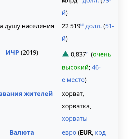
млрд
долл.
(
79-
й
)
а душу населения
22 519
долл.
(
51-
[
4
]
й
)
ИЧР
(2019)
▲
0,837
(
очень
[
5
]
высокий
;
46-
е место
)
звания жителей
хорват,
хорватка,
хорваты
Валюта
евро
(
EUR
,
код