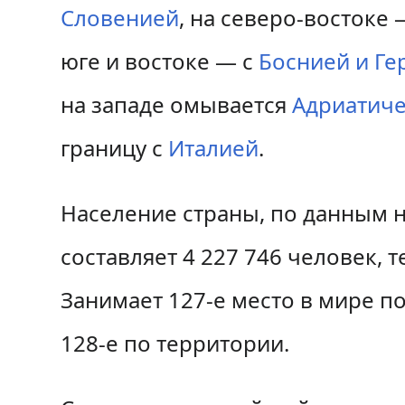
к
к
Словенией
, на северо-востоке 
н
п
юге и востоке — с
Боснией и Ге
а
о
на западе омывается
Адриатич
в
и
границу с
Италией
.
и
с
г
к
Население страны, по данным н
а
у
составляет 4 227 746 человек, 
ц
и
Занимает 127-е место в мире п
и
128-е по территории.