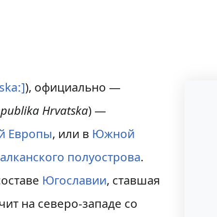
tskaː]
), официально —
publika Hrvatska
) —
й Европы
, или в
Южной
алканского полуострова
.
составе
Югославии
, ставшая
чит на северо-западе со