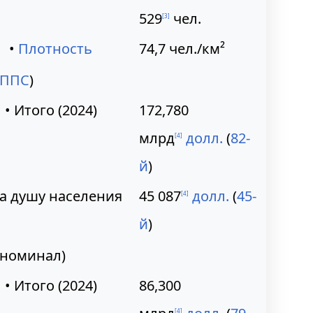
529
чел.
[
3
]
•
Плотность
74,7
чел./км²
ППС
)
• Итого (2024)
172,780
млрд
долл.
(
82-
[
4
]
й
)
а душу населения
45 087
долл.
(
45-
[
4
]
й
)
(номинал)
• Итого (2024)
86,300
[
4
]