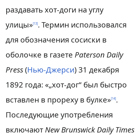
раздавать хот-доги на углу
улицы»
. Термин использовался
[
13
]
для обозначения сосиски в
оболочке в газете
Paterson Daily
Press
(
Нью-Джерси
) 31 декабря
1892 года: «„хот-дог“ был быстро
вставлен в прореху в булке»
.
[
14
]
Последующие употребления
включают
New Brunswick Daily Times