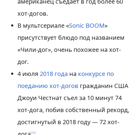
американец съедает в год более 60
хот-догов.
В мультсериале «
Sonic BOOM
»
присутствует блюдо под названием
«Чили-дог», очень похожее на хот-
дог.
4 июля
2018 года
на
конкурсе по
поеданию хот-догов
гражданин США
Джоуи Честнат съел за 10 минут 74
хот-дога, побив собственный рекорд,
достигнутый в 2018 году — 72 хот-
дога
.
[
17
]