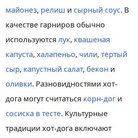
майонез
,
релиш
и
сырный соус
. В
качестве гарниров обычно
используются
лук
,
квашеная
капуста
,
халапеньо
,
чили
,
тёртый
сыр
,
капустный салат
,
бекон
и
оливки
. Разновидностями хот-
дога могут считаться
корн-дог
и
сосиска в тесте
. Культурные
традиции хот-дога включают