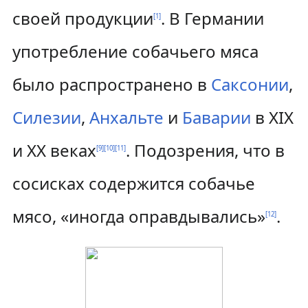
своей продукции
. В Германии
[
1
]
употребление собачьего мяса
было распространено в
Саксонии
,
Силезии
,
Анхальте
и
Баварии
в XIX
и XX веках
. Подозрения, что в
[
9
]
[
10
]
[
11
]
сосисках содержится собачье
мясо, «иногда оправдывались»
.
[
12
]