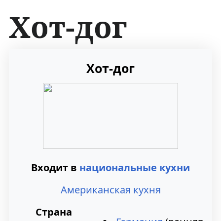
Хот-дог
П
П
Хот-дог
е
е
р
р
е
е
й
й
т
т
Входит в
национальные кухни
и
и
Американская кухня
к
к
Страна
н
п