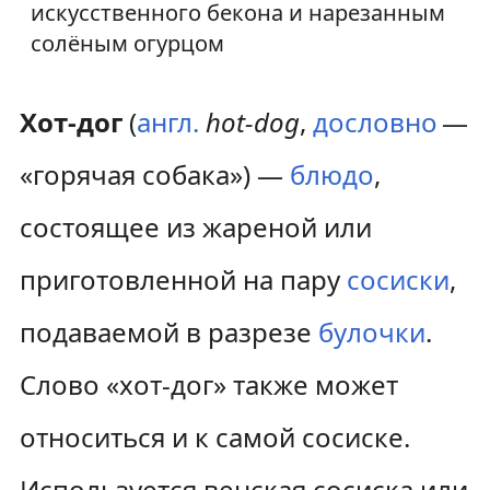
искусственного бекона и нарезанным
солёным огурцом
Хот-дог
(
англ.
hot-dog
,
дословно
—
«горячая собака») —
блюдо
,
состоящее из жареной или
приготовленной на пару
сосиски
,
подаваемой в разрезе
булочки
.
Слово «хот-дог» также может
относиться и к самой сосиске.
Используется венская сосиска или