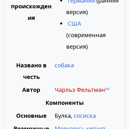
Германия
(ранняя
происхожден
а
о
версия)
ия
в
и
США
и
с
(современная
г
к
версия)
а
у
Названо в
собака
ц
честь
и
и
Автор
Чарльз Фельтман
[вд]
Компоненты
Основные
Булка,
сосиска
Возможные
Морковка
,
кетчуп
,