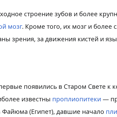
ходное строение зубов и более круп
ой мозг
. Кроме того, их мозг и боле
ны зрения, за движения кистей и язы
ервые появились в Старом Свете к 
аиболее известны
проплиопитеки
— пр
 Файюма (Египет), давшие начало
пл