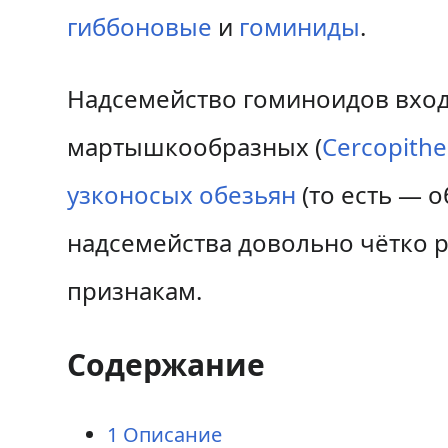
гиббоновые
и
гоминиды
.
а
о
в
и
Надсемейство гоминоидов вход
и
с
мартышкообразных (
Cercopithe
г
к
а
у
узконосых обезьян
(то есть — о
ц
надсемейства довольно чётко 
и
признакам.
и
Содержание
1
Описание