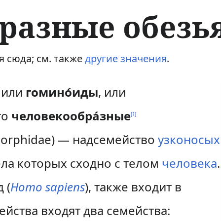
разные обезь
 сюда; см. также
другие значения
.
, или
гомино́иды
, или
то
человекообра́зные
[
1
]
orphidae) — надсемейство
узконосых
тела которых сходно с телом
человека
.
 (
Homo sapiens
), также входит в
ейства входят два семейства: