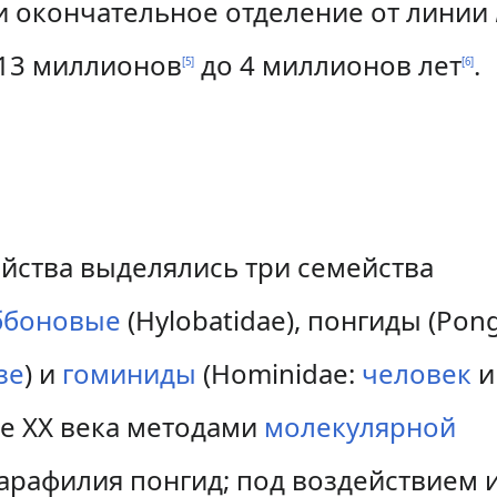
 окончательное отделение от линии
13 миллионов
до 4 миллионов лет
.
[
5
]
[
6
]
йства выделялись три семейства
ббоновые
(Hylobatidae), понгиды (Pong
зе
) и
гоминиды
(Hominidae:
человек
и
не XX века методами
молекулярной
арафилия понгид; под воздействием 