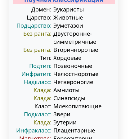
Домен:
Эукариоты
Царство:
Животные
Подцарство:
Эуметазои
Без ранга:
Двусторонне-
симметричные
Без ранга:
Вторичноротые
Тип:
Хордовые
Подтип:
Позвоночные
Инфратип:
Челюстноротые
Надкласс:
Четвероногие
Клада:
Амниоты
Клада:
Синапсиды
Класс:
Млекопитающие
Подкласс:
Звери
Клада:
Эутерии
Инфракласс:
Плацентарные
Магнотряд:
Бореоэутерии