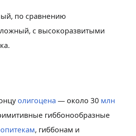
ный, по сравнению
е сложный, с высокоразвитыми
ка.
концу
олигоцена
— около 30
млн
имитивные гиббонообразные
иопитекам
, гиббонам и