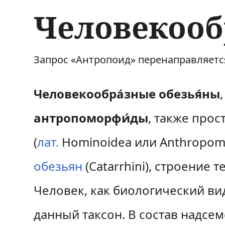
Человекооб
П
П
Запрос «Антропоид» перенаправляется
е
е
Человекообра́зные обезья́ны
р
р
антропоморфи́ды
, также прос
е
е
й
й
(
лат.
Hominoidea
или Anthropom
т
т
обезьян
(Catarrhini), строение 
и
и
Человек, как биологический вид
к
к
данный таксон. В состав надсем
н
п