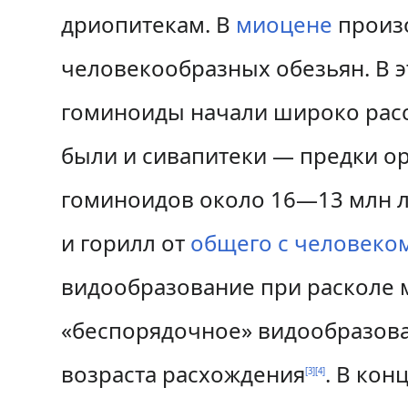
дриопитекам. В
миоцене
произо
человекообразных обезьян. В э
гоминоиды начали широко рассе
были и сивапитеки — предки ор
гоминоидов около 16—13 млн л
и горилл от
общего с человеком
видообразование при расколе м
«беспорядочное» видообразова
возраста расхождения
. В кон
[
3
]
[
4
]