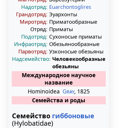
Надотряд:
Euarchontoglires
Грандотряд:
Эуархонты
Миротряд:
Приматообразные
Отряд:
Приматы
Подотряд:
Сухоносые приматы
Инфраотряд:
Обезьянообразные
Парвотряд:
Узконосые обезьяны
Надсемейство:
Человекообразные
обезьяны
Международное научное
название
Hominoidea
Gray
, 1825
Семейства и роды
Семейство
гиббоновые
(Hylobatidae)