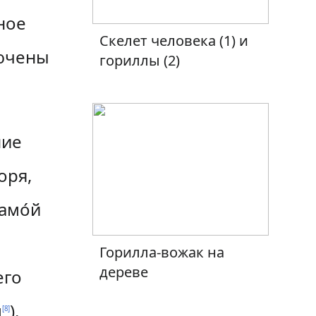
ное
Скелет человека (1) и
лючены
гориллы (2)
ние
оря,
амо́й
Горилла-вожак на
дереве
его
м
).
[
8
]