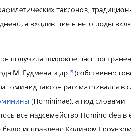
рафилетических таксонов, традицион
зднено, а входившие в него роды вк
дов получила широкое распростране
ода М. Гудмена и др.
(собственно гов
[
7
]
 гоминид таксон рассматривался в с
оминины
(Homininae), а под словами
ось всё надсемейство Hominoidea в 
е было исправлено Колином Гроувзо