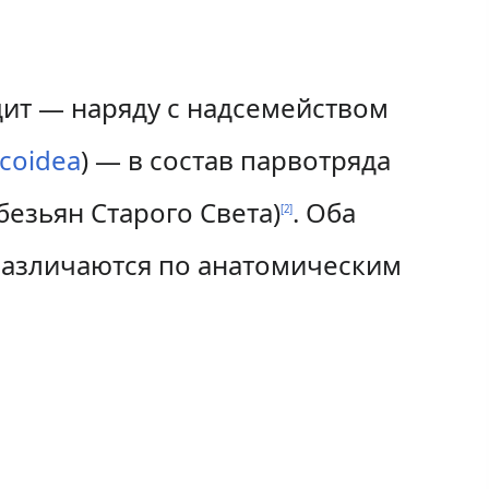
ит — наряду с надсемейством
coidea
) — в состав парвотряда
безьян Старого Света)
. Оба
[
2
]
различаются по анатомическим