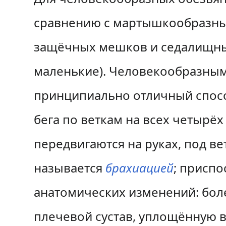
сравнению с мартышкообразными
защёчных мешков и седалищных
маленькие). Человекообразным
принципиально отличный спосо
бега по веткам на всех четырё
передвигаются на руках, под в
называется
брахиацией
; приспо
анатомических изменений: бол
плечевой сустав, уплощённую в