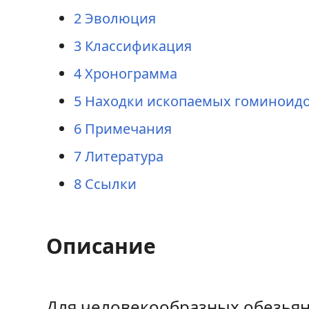
2
Эволюция
3
Классификация
4
Хронограмма
5
Находки ископаемых гоминоид
6
Примечания
7
Литература
8
Ссылки
Описание
Для человекообразных обезьян