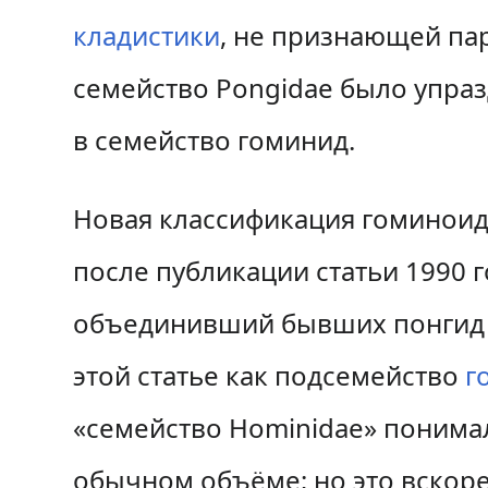
кладистики
, не признающей па
семейство Pongidae было упра
в семейство гоминид.
Новая классификация гоминои
после публикации статьи 1990 г
объединивший бывших понгид и
этой статье как подсемейство
г
«семейство Hominidae» понимал
обычном объёме; но это вскор