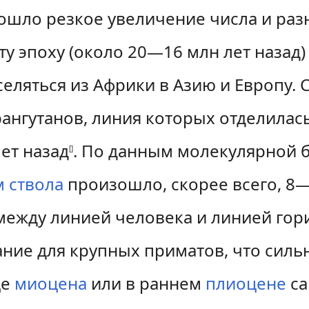
шло резкое увеличение числа и раз
ту эпоху (около 20—16 млн лет назад)
ляться из Африки в Азию и Европу. 
ангутанов, линия которых отделилась
ет назад
. По данным молекулярной 
[
]
 ствола
произошло, скорее всего, 8—
ежду линией человека и линией гори
ние для крупных приматов, что силь
це
миоцена
или в раннем
плиоцене
са