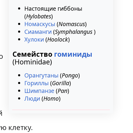
Настоящие гиббоны
(
Hylobates
)
Номаскусы
(
Nomascus
)
Сиаманги
(
Symphalangus
)
Хулоки
(
Hoolock
)
Семейство
гоминиды
о
(Hominidae)
Орангутаны
(
Pongo
)
Гориллы
(
Gorilla
)
Шимпанзе
(
Pan
)
Люди
(
Homo
)
й
ю клетку.