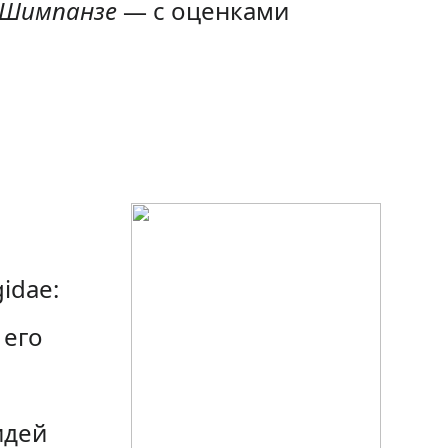
Шимпанзе
— с оценками
idae:
 его
идей