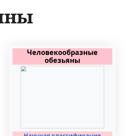
яны
Человекообразные
обезьяны
Научная классификация