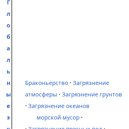
Г
л
о
б
а
л
ь
н
Браконьерство
Загрязнение
ы
атмосферы
Загрязнение грунтов
е
Загрязнение океанов
э
морской мусор
к
Загрязнение пресных вод