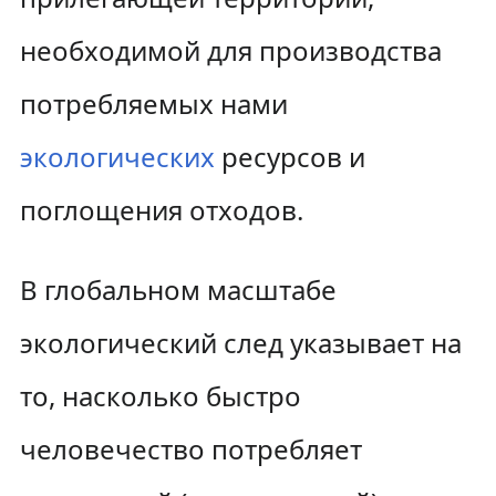
к
к
необходимой для производства
н
п
потребляемых нами
а
о
экологических
ресурсов и
в
и
поглощения отходов.
и
с
г
к
В глобальном масштабе
а
у
экологический след указывает на
ц
и
то, насколько быстро
и
человечество потребляет