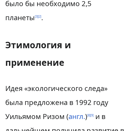
было бы необходимо 2,5
планеты
.
[
3
]
[
2
]
Этимология и
применение
Идея «экологического следа»
была предложена в 1992 году
Уильямом Ризом (
англ.
)
и в
[
8
]
[
9
]
дальнейшем получила развитие в