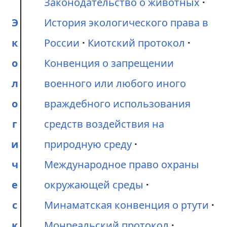
Законодательство о животных
Э
История экологического права в
к
России
Киотский протокол
о
Конвенция о запрещении
л
военного или любого иного
о
враждебного использования
г
средств воздействия на
и
природную среду
ч
Международное право охраны
е
окружающей среды
с
Минаматская конвенция о ртути
к
Монреальский протокол