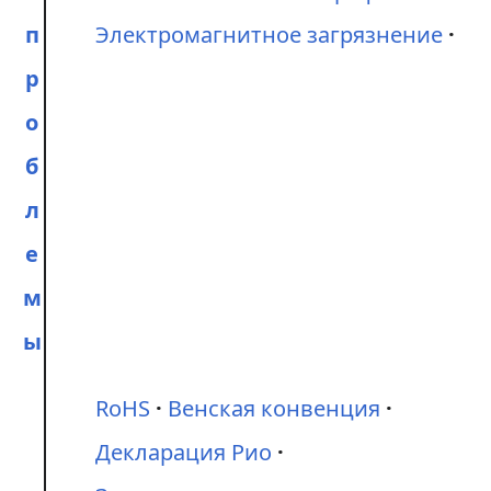
п
Электромагнитное загрязнение
р
о
б
л
е
м
ы
RoHS
Венская конвенция
Декларация Рио