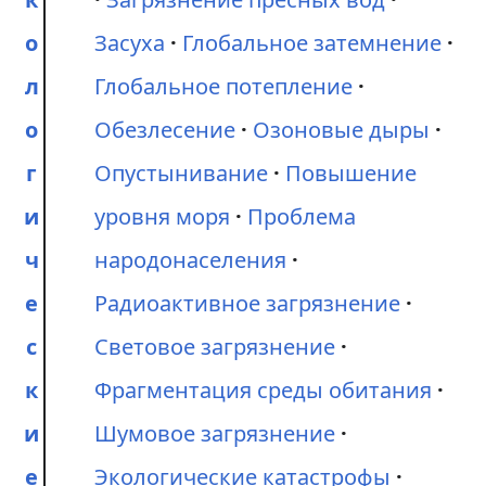
о
Засуха
Глобальное затемнение
л
Глобальное потепление
о
Обезлесение
Озоновые дыры
г
Опустынивание
Повышение
и
уровня моря
Проблема
ч
народонаселения
е
Радиоактивное загрязнение
с
Световое загрязнение
к
Фрагментация среды обитания
и
Шумовое загрязнение
е
Экологические катастрофы