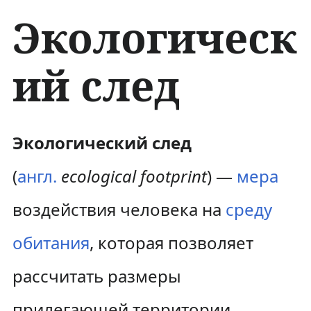
Экологическ
ий след
П
П
Экологический след
е
е
(
англ.
ecological footprint
) —
мера
р
р
воздействия человека на
среду
е
е
обитания
, которая позволяет
й
й
рассчитать размеры
т
т
и
и
прилегающей территории,