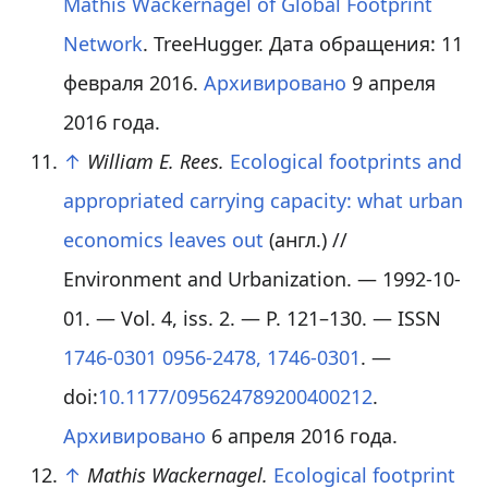
Mathis Wackernagel of Global Footprint
Network
. TreeHugger. Дата обращения: 11
февраля 2016.
Архивировано
9 апреля
2016 года.
↑
William E. Rees.
Ecological footprints and
appropriated carrying capacity: what urban
economics leaves out
(англ.)
//
Environment and Urbanization. — 1992-10-
01. —
Vol. 4
,
iss. 2
. —
P. 121–130
. — ISSN
1746-0301 0956-2478, 1746-0301
. —
doi:
10.1177/095624789200400212
.
Архивировано
6 апреля 2016 года.
↑
Mathis Wackernagel.
Ecological footprint