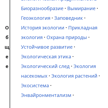
Биоразнообразие
Вымирание
Геоэкология
Заповедник
О
История экологии
Прикладная
б
экология
Охрана природы
щ
Устойчивое развитие
е
Экологическая этика
е
Экологический след
Экология
насекомых
Экология растений
Экосистема
Энвайронментализм