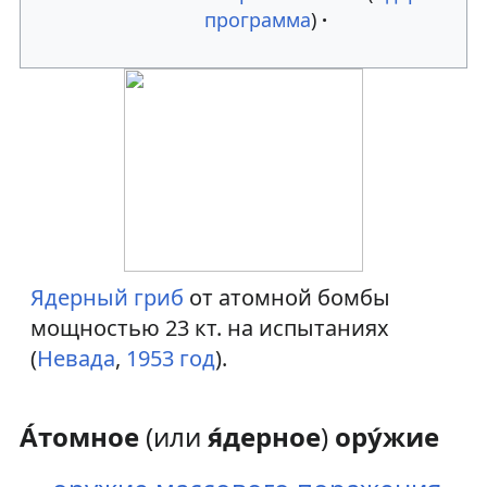
программа
)
Ядерный гриб
от атомной бомбы
мощностью 23 кт. на испытаниях
(
Невада
,
1953 год
).
А́томное
(или
я́дерное
)
ору́жие