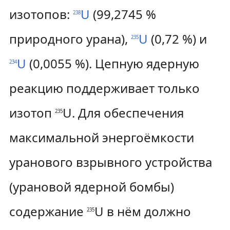
изотопов:
U
(99,2745 %
238
природного урана),
U
(0,72 %) и
235
U
(0,0055 %). Цепную ядерную
234
реакцию поддерживает только
изотоп
U. Для обеспечения
235
максимальной энергоёмкости
уранового взрывного устройства
(урановой ядерной бомбы)
содержание
U в нём должно
235