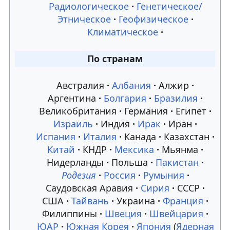
Радиологическое
Генетическое/
к
к
Этническое
Геофизическое
н
п
Климатическое
а
о
По странам
в
и
Австралия
Албания
Алжир
и
с
Аргентина
Болгария
Бразилия
Великобритания
Германия
Египет
г
к
Израиль
Индия
Ирак
Иран
а
у
Испания
Италия
Канада
Казахстан
Китай
КНДР
Мексика
Мьянма
ц
Нидерланды
Польша
Пакистан
и
Родезия
Россия
Румыния
Саудовская Аравия
Сирия
СССР
и
США
Тайвань
Украина
Франция
Филиппины
Швеция
Швейцария
ЮАР
Южная Корея
Япония
(
Ядерная