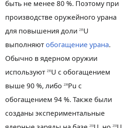
быть не менее 80 %. Поэтому при
производстве оружейного урана
для повышения доли
U
235
выполняют
обогащение урана
.
Обычно в ядерном оружии
используют
U с обогащением
235
выше 90 %, либо
Pu с
239
обогащением 94 %. Также были
созданы экспериментальные
ядерные заряды на базе
U, но
U
233
233