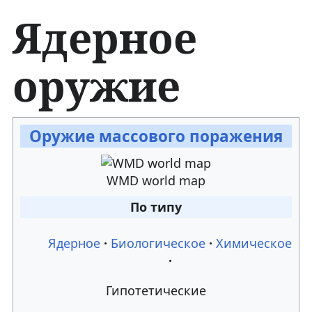
Ядерное
оружие
П
П
Оружие массового поражения
е
е
WMD world map
р
р
По типу
е
е
й
й
Ядерное
Биологическое
Химическое
т
т
Гипотетические
и
и