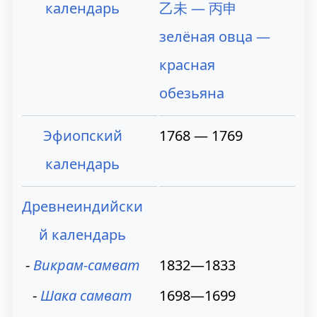
календарь
乙未 — 丙申
зелёная овца —
красная
обезьяна
Эфиопский
1768 — 1769
календарь
Древнеиндийски
й календарь
⁃
Викрам-самват
1832—1833
⁃
Шака самват
1698—1699