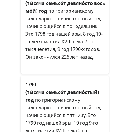
(ты́сяча семьсо́т девяно́сто вось
мо́й) год
по григорианскому
календарю — невисокосный год,
начинающийся в понедельник.
Это 1798 год нашей эры, 8 год 10-
го десятилетия XVIII века 2-го
тысячелетия, 9 год 1790-х годов.
Он закончился 226 лет назад.
1790
(ты́сяча семьсо́т девяно́стый)
год
по григорианскому
календарю — невисокосный год,
начинающийся в пятницу. Это
1790 год нашей эры, 10 год 9-го
десятилетия XVIII века 2-го