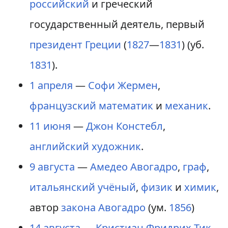
российский
и греческий
государственный деятель, первый
президент Греции
(
1827
—
1831
) (уб.
1831
).
1 апреля
—
Софи Жермен
,
французский
математик
и
механик
.
11 июня
—
Джон Констебл
,
английский
художник
.
9 августа
—
Амедео Авогадро
,
граф
,
итальянский
учёный
,
физик
и
химик
,
автор
закона Авогадро
(ум.
1856
)
14 августа
—
Кристиан Фридрих Тик
,