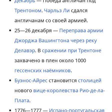
Декабрь
— Победа англичан под
Трентоном
.
Чарльз Ли
сдался
англичанам со своей армией.
25—26 декабря —
Переправа армии
Джорджа Вашингтона через реку
Делавэр
. В
сражении при Трентоне
захвачено в плен около 1000
гессенских наёмников
.
Буэнос-Айрес
становится
столицей
нового
вице-королевства
Рио-де-ла-
Плата
.
1776—1777 —
Испано-португальская