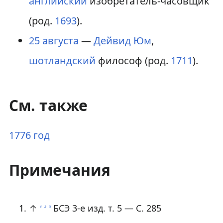
английский
изобретатель-часовщик
(род.
1693
).
25 августа
—
Дейвид Юм
,
шотландский
философ (род.
1711
).
См. также
1776 год
Примечания
↑
БСЭ 3-е изд. т. 5 — С. 285
1
2
3