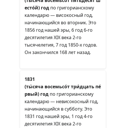
(ты́сяча восемьсо́т пятьдеся́т ш
есто́й) год
по григорианскому
календарю — високосный год,
начинающийся во вторник. Это
1856 год нашей эры, 6 год 6-го
десятилетия XIX века 2-го
тысячелетия, 7 год 1850-х годов.
Он закончился 168 лет назад.
1831
(ты́сяча восемьсо́т три́дцать пе́
рвый) год
по григорианскому
календарю — невисокосный год,
начинающийся в субботу. Это
1831 год нашей эры, 1 год 4-го
десятилетия XIX века 2-го