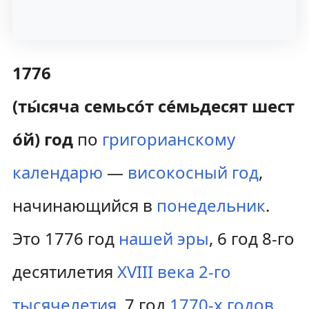
1776
(ты́сяча семьсо́т се́мьдесят шест
о́й) год
по
григорианскому
календарю
—
високосный год
,
начинающийся в
понедельник
.
Это 1776 год
нашей эры
, 6 год 8-го
десятилетия
XVIII века
2-го
тысячелетия
, 7 год
1770-х годов
.