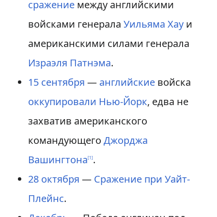
сражение
между английскими
войсками генерала
Уильяма Хау
и
американскими силами генерала
Израэля Патнэма
.
15 сентября
—
английские
войска
оккупировали Нью-Йорк
, едва не
захватив американского
командующего
Джорджа
Вашингтона
.
[
1
]
28 октября
—
Сражение при Уайт-
Плейнс
.