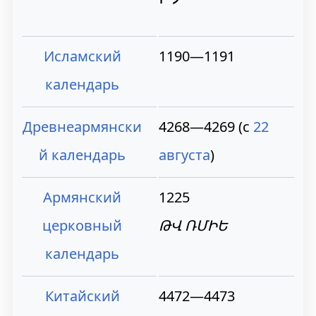
Исламский
1190—1191
календарь
Древнеармянски
4268—4269 (с
22
й календарь
августа
)
Армянский
1225
церковный
ԹՎ ՌՄԻԵ
календарь
Китайский
4472—4473