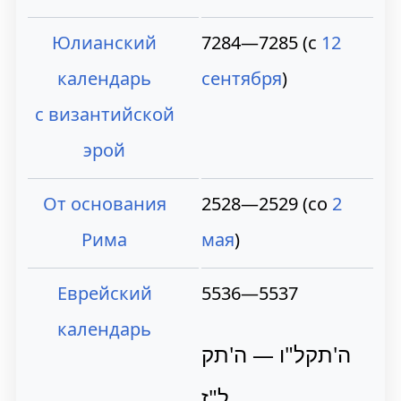
Юлианский
7284—7285 (с
12
календарь
сентября
)
с византийской
эрой
От основания
2528—2529 (со
2
Рима
мая
)
Еврейский
5536—5537
календарь
ה'תקל"ו — ה'תק
ל"ז