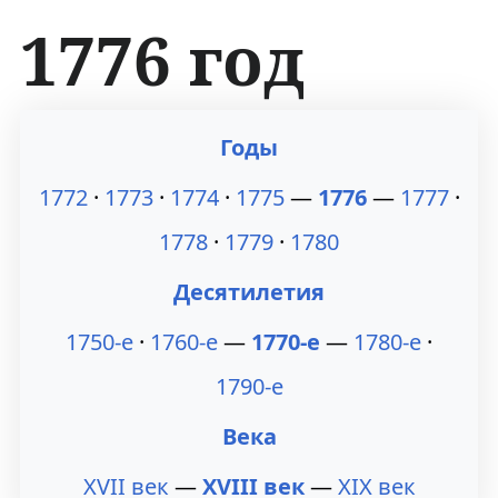
1776 год
П
П
Годы
е
е
1772
·
1773
·
1774
·
1775
—
1776
—
1777
·
р
р
1778
·
1779
·
1780
е
е
Десятилетия
й
й
1750-е
·
1760-е
—
1770-е
—
1780-е
·
т
т
1790-е
и
и
Века
к
к
н
п
XVII век
—
XVIII век
—
XIX век