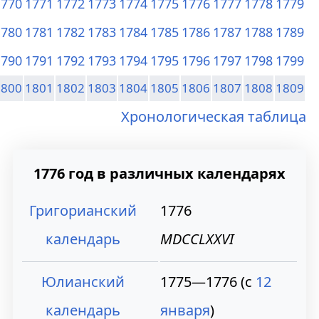
1770
1771
1772
1773
1774
1775
1776
1777
1778
1779
1780
1781
1782
1783
1784
1785
1786
1787
1788
1789
1790
1791
1792
1793
1794
1795
1796
1797
1798
1799
1800
1801
1802
1803
1804
1805
1806
1807
1808
1809
Хронологическая таблица
1776 год в различных календарях
Григорианский
1776
календарь
MDCCLXXVI
Юлианский
1775—1776 (с
12
календарь
января
)