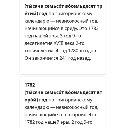
(ты́сяча семьсо́т во́семьдесят тр
е́тий) год
по григорианскому
календарю — невисокосный год,
начинающийся в среду. Это 1783
год нашей эры, 3 год 9-го
десятилетия XVIII века 2-го
тысячелетия, 4 год 1780-х годов.
Он закончился 241 год назад.
1782
(ты́сяча семьсо́т во́семьдесят вт
оро́й) год
по григорианскому
календарю — невисокосный год,
начинающийся во вторник. Это
1782 год нашей эры, 2 год 9-го