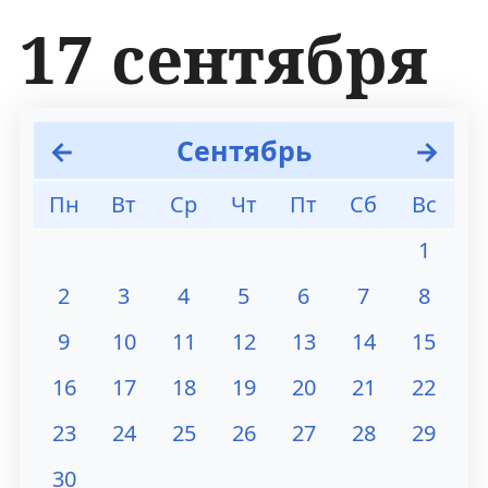
17 сентября
П
П
←
Сентябрь
→
е
е
Пн
Вт
Ср
Чт
Пт
Сб
Вс
р
р
1
е
е
2
3
4
5
6
7
8
й
й
9
10
11
12
13
14
15
т
т
16
17
18
19
20
21
22
и
и
к
к
23
24
25
26
27
28
29
н
п
30