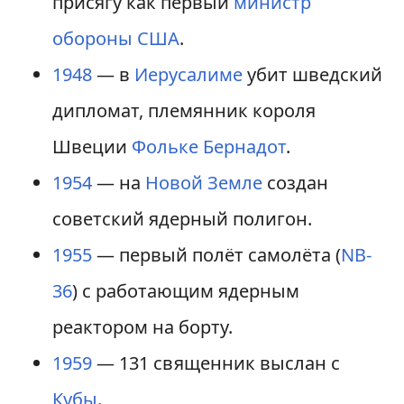
присягу как первый
министр
обороны США
.
1948
— в
Иерусалиме
убит шведский
дипломат, племянник короля
Швеции
Фольке Бернадот
.
1954
— на
Новой Земле
создан
советский ядерный полигон.
1955
— первый полёт самолёта (
NB-
36
) с работающим ядерным
реактором на борту.
1959
— 131 священник выслан с
Кубы
.