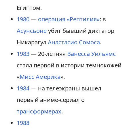
Египтом.
1980
—
операция «Рептилия»
: в
Асунсьоне
убит бывший диктатор
Никарагуа
Анастасио Сомоса
.
1983
— 20-летняя
Ванесса Уильямс
стала первой в истории темнокожей
«
Мисс Америка
».
1984
— на телеэкраны вышел
первый аниме-сериал о
трансформерах
.
1988