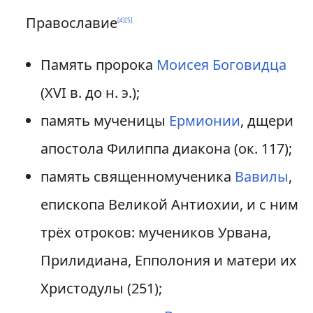
Православие
[
4
]
[
5
]
Память пророка
Моисея Боговидца
(XVI в. до н. э.);
память мученицы
Ермионии
, дщери
апостола Филиппа диакона (ок. 117);
память священномученика
Вавилы
,
епископа Великой Антиохии, и с ним
трёх отроков: мучеников Урвана,
Прилидиана, Епполония и матери их
Христодулы (251);