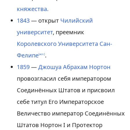
княжества.
1843
— открыт
Чилийский
университет
, преемник
Королевского Университета Сан-
Фелипе
.
[исп.]
1859
—
Джошуа Абрахам Нортон
провозгласил себя императором
Соединённых Штатов и присвоил
себе титул Его Императорское
Величество император Соединённых
Штатов Нортон I и Протектор