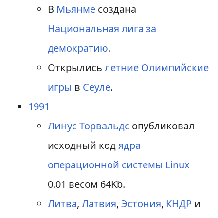
В
Мьянме
создана
Национальная лига за
демократию
.
Открылись
летние Олимпийские
игры
в
Сеуле
.
1991
Линус Торвальдс
опубликовал
исходный код
ядра
операционной системы
Linux
0.01 весом 64Kb.
Литва
,
Латвия
,
Эстония
,
КНДР
и