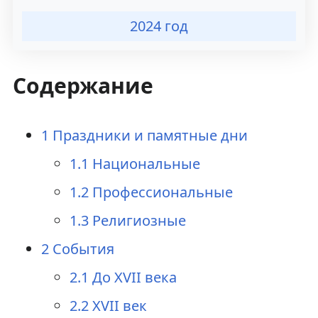
а
о
2024 год
в
и
и
с
Содержание
г
к
а
у
1
Праздники и памятные дни
ц
1.1
Национальные
и
1.2
Профессиональные
и
1.3
Религиозные
2
События
2.1
До XVII века
2.2
XVII век