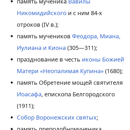
память мученика
Вавилы
Никомидийского
и с ним 84-х
отроков (IV в.);
память мучеников
Феодора, Миана,
Иулиана и Киона
(305—311);
празднование в честь
иконы Божией
Матери «Неопалимая Купина»
(1680);
память Обретение мощей святителя
Иоасафа
, епископа Белгородского
(1911);
Собор Воронежских святых
;
память преподобномученика