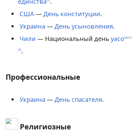
единства
.
[
2
]
США
—
День конституции
.
Украина
—
День усыновления
.
Чили
— Национальный день
уасо
[англ.]
.
[
3
]
Профессиональные
Украина
—
День спасателя
.
Религиозные