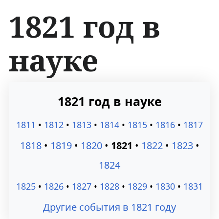
1821 год в
науке
П
П
1821 год в науке
е
е
1811
•
1812
•
1813
•
1814
•
1815
•
1816
•
1817
р
р
1818
•
1819
•
1820
•
1821
•
1822
•
1823
•
е
е
1824
й
й
1825
•
1826
•
1827
•
1828
•
1829
•
1830
•
1831
т
т
Другие события в 1821 году
и
и