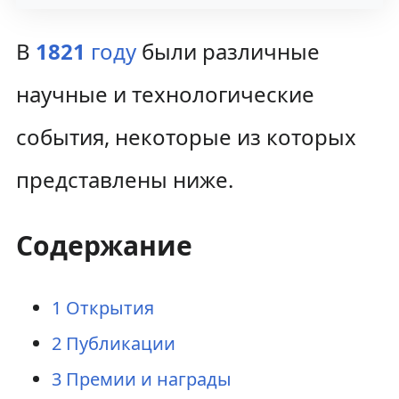
к
к
В
1821
году
были различные
н
п
а
о
научные и технологические
в
и
события, некоторые из которых
и
с
представлены ниже.
г
к
а
у
Содержание
ц
и
1
Открытия
и
2
Публикации
3
Премии и награды