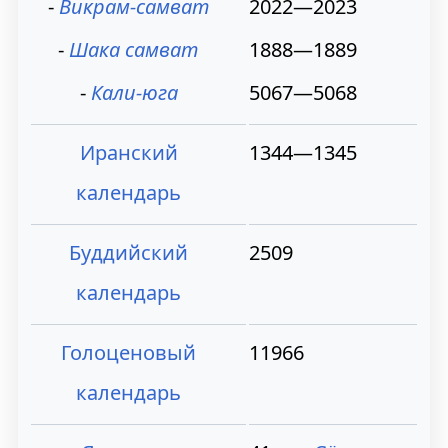
⁃
Викрам-самват
2022—2023
⁃
Шака самват
1888—1889
⁃
Кали-юга
5067—5068
Иранский
1344—1345
календарь
Буддийский
2509
календарь
Голоценовый
11966
календарь