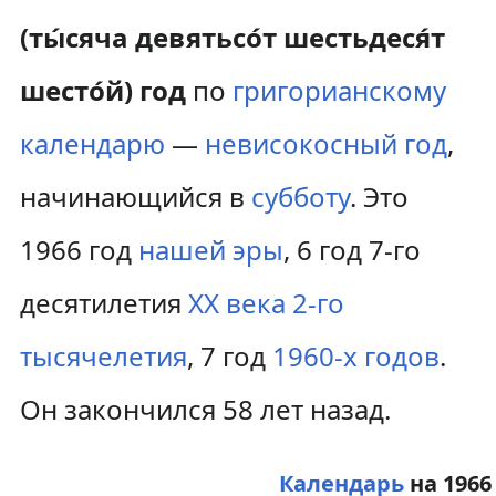
(ты́сяча девятьсо́т шестьдеся́т
шесто́й) год
по
григорианскому
календарю
—
невисокосный год
,
начинающийся в
субботу
. Это
1966 год
нашей эры
, 6 год 7-го
десятилетия
XX века
2-го
тысячелетия
, 7 год
1960-х годов
.
Он закончился 58 лет назад.
Календарь
на 1966