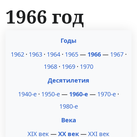
1966 год
П
П
Годы
е
е
1962
·
1963
·
1964
·
1965
—
1966
—
1967
·
р
р
1968
·
1969
·
1970
е
е
Десятилетия
й
й
1940-е
·
1950-е
—
1960-е
—
1970-е
·
т
т
1980-е
и
и
Века
к
к
н
п
XIX век
—
XX век
—
XXI век