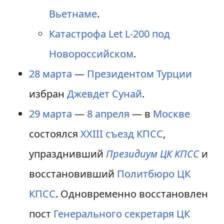
Вьетнаме
.
Катастрофа Let L-200 под
Новороссийском
.
28 марта
—
Президентом Турции
избран
Джевдет Сунай
.
29 марта
—
8 апреля
— в
Москве
состоялся
XXIII съезд КПСС
,
упразднивший
Президиум ЦК КПСС
и
восстановивший
Политбюро ЦК
КПСС
. Одновременно восстановлен
пост
Генерального секретаря ЦК