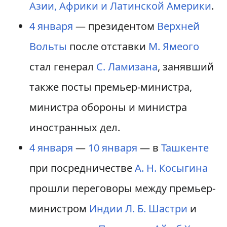
Азии, Африки и Латинской Америки
.
4 января
— президентом
Верхней
Вольты
после отставки
М. Ямеого
стал генерал
С. Ламизана
, занявший
также посты премьер-министра,
министра обороны и министра
иностранных дел.
4 января
—
10 января
— в
Ташкенте
при посредничестве
А. Н. Косыгина
прошли переговоры между премьер-
министром
Индии
Л. Б. Шастри
и