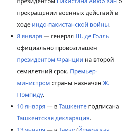
президентом
Пакистана
Айюб Хан
о
прекращении военных действий в
ходе
индо-пакистанской войны
.
8 января
— генерал
Ш. де Голль
официально провозглашён
президентом Франции
на второй
семилетний срок.
Премьер-
министром
страны назначен
Ж.
Помпиду
.
10 января
— в
Ташкенте
подписана
Ташкентская декларация
.
13 января
— в
Таизе
(
Йеменская