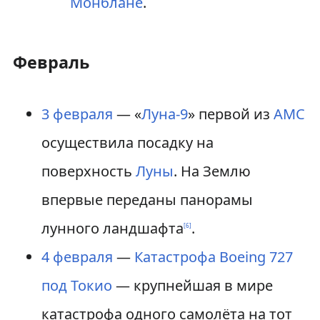
Монблане
.
Февраль
3 февраля
— «
Луна-9
» первой из
АМС
осуществила посадку на
поверхность
Луны
. На Землю
впервые переданы панорамы
лунного ландшафта
.
[
6
]
4 февраля
—
Катастрофа Boeing 727
под Токио
— крупнейшая в мире
катастрофа одного самолёта на тот