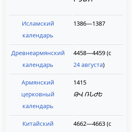
Исламский
1386—1387
календарь
Древнеармянский
4458—4459 (с
календарь
24 августа
)
Армянский
1415
церковный
ԹՎ ՌՆԺԵ
календарь
Китайский
4662—4663 (с