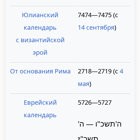
Юлианский
7474—7475 (с
календарь
14 сентября
)
с византийской
эрой
От основания Рима
2718—2719 (с
4
мая
)
Еврейский
5726—5727
календарь
ה'תשכ"ו — ה'
תשכ"ז