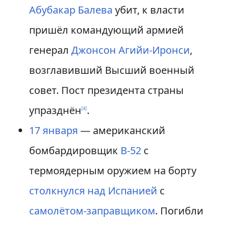
Абубакар Балева
убит, к власти
пришёл командующий армией
генерал
Джонсон Агийи-Иронси
,
возглавивший Высший военный
совет. Пост президента страны
упразднён
.
[
4
]
17 января
— американский
бомбардировщик
B-52
с
термоядерным оружием на борту
столкнулся над Испанией
с
самолётом-заправщиком
. Погибли