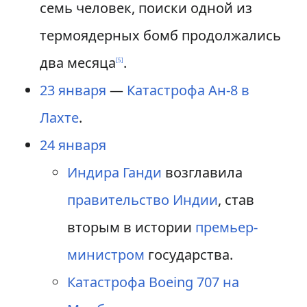
семь человек, поиски одной из
термоядерных бомб продолжались
два месяца
.
[
5
]
23 января
—
Катастрофа Ан-8 в
Лахте
.
24 января
Индира Ганди
возглавила
правительство Индии
, став
вторым в истории
премьер-
министром
государства.
Катастрофа Boeing 707 на