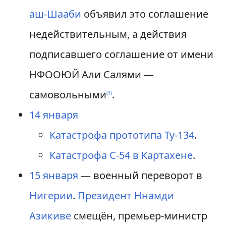
аш-Шааби
объявил это соглашение
недействительным, а действия
подписавшего соглашение от имени
НФООЮЙ Али Салями —
самовольными
.
[
3
]
14 января
Катастрофа прототипа Ту-134
.
Катастрофа C-54 в Картахене
.
15 января
— военный переворот в
Нигерии
.
Президент
Ннамди
Азикиве
смещён, премьер-министр