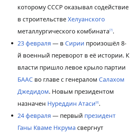
которому СССР оказывал содействие
в строительстве
Хелуанского
металлургического комбината
.
[
7
]
23 февраля
— в
Сирии
произошёл 8-
й военный переворот в её истории. К
власти пришло левое крыло партии
БААС
во главе с генералом
Салахом
Джедидом
. Новым президентом
назначен
Нуреддин Атаси
.
[
8
]
24 февраля
— первый
президент
Ганы
Кваме Нкрума
свергнут