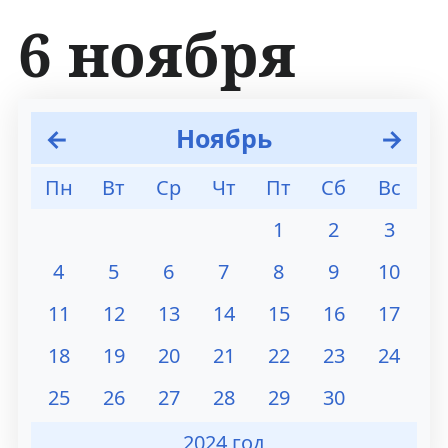
6 ноября
П
П
←
Ноябрь
→
е
е
Пн
Вт
Ср
Чт
Пт
Сб
Вс
р
р
1
2
3
е
е
4
5
6
7
8
9
10
й
й
11
12
13
14
15
16
17
т
т
18
19
20
21
22
23
24
и
и
к
к
25
26
27
28
29
30
н
п
2024 год