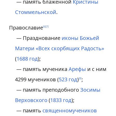
— память блаженной
Кристины
Стоммельнской
.
Православие
[
6
]
[
7
]
— Празднование
иконы Божьей
Матери «Всех скорбящих Радость»
(
1688 год
);
— память мученика
Арефы
и с ним
4299 мучеников (
523 год
)
;
[
8
]
— память преподобного
Зосимы
Верховского
(
1833 год
);
— память
священномучеников