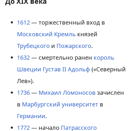
До XIX века
1612
— торжественный вход в
Московский Кремль
князей
Трубецкого
и
Пожарского
.
1632
— смертельно ранен
король
Швеции
Густав II Адольф
(«Северный
Лев»).
1736
—
Михаил Ломоносов
зачислен
в
Марбургский университет
в
Германии
.
1772
— начало
Патрасского