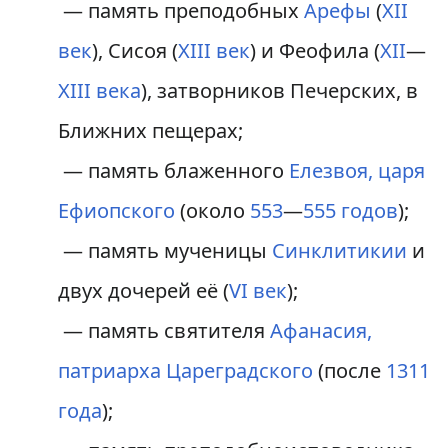
— память преподобных
Арефы
(
XII
век
), Сисоя (
XIII век
) и Феофила (
XII
—
XIII века
), затворников Печерских, в
Ближних пещерах;
— память блаженного
Елезвоя, царя
Ефиопского
(около
553
—
555 годов
);
— память мученицы
Синклитикии
и
двух дочерей её (
VI век
);
— память святителя
Афанасия,
патриарха Цареградского
(после
1311
года
);