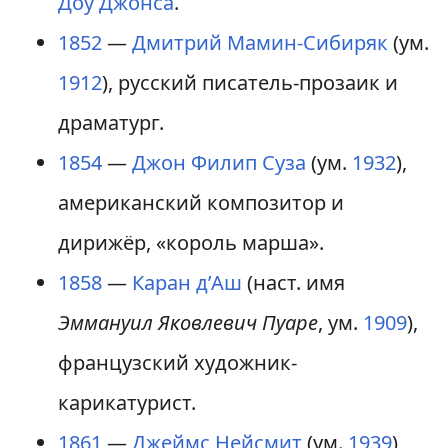
Доу Джонса
.
1852
—
Дмитрий Мамин-Сибиряк
(ум.
1912
), русский писатель-прозаик и
драматург.
1854
—
Джон Филип Суза
(ум.
1932
),
американский композитор и
дирижёр, «король марша».
1858
—
Каран д’Аш
(наст. имя
Эммануил Яковлевич Пуаре
, ум.
1909
),
французский художник-
карикатурист.
1861
—
Джеймс Нейсмит
(ум.
1939
),