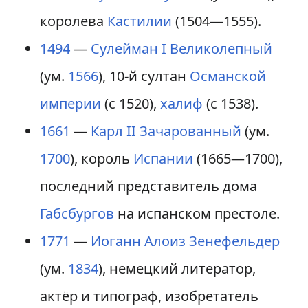
королева
Кастилии
(1504—1555).
1494
—
Сулейман I Великолепный
(ум.
1566
), 10-й султан
Османской
империи
(с 1520),
халиф
(с 1538).
1661
—
Карл II Зачарованный
(ум.
1700
), король
Испании
(1665—1700),
последний представитель дома
Габсбургов
на испанском престоле.
1771
—
Иоганн Алоиз Зенефельдер
(ум.
1834
), немецкий литератор,
актёр и типограф, изобретатель