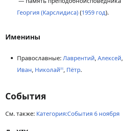
— память преподобноисповедника
Георгия (Карслидиса)
(
1959 год
).
Именины
Православные:
Лаврентий
,
Алексей
,
Иван
,
Николай
,
Пётр
.
[
9
]
События
См. также:
Категория:События 6 ноября