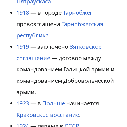
Пятраускаса
.
1918
— в городе
Тарнобжег
провозглашена
Тарнобжегская
республика
.
1919
— заключено
Зятковское
соглашение
— договор между
командованием Галицкой армии и
командованием Добровольческой
армии.
1923
— в
Польше
начинается
Краковское восстание
.
1924
— первые в
СССР