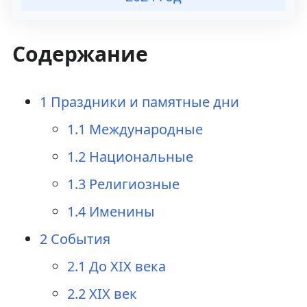
а
о
в
и
Содержание
и
с
1
Праздники и памятные дни
г
к
1.1
Международные
а
у
1.2
Национальные
ц
1.3
Религиозные
и
1.4
Именины
и
2
События
2.1
До XIX века
2.2
XIX век