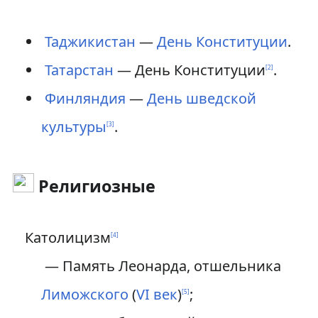
Таджикистан
—
День Конституции
.
Татарстан
— День Конституции
.
[
2
]
Финляндия
—
День шведской
культуры
.
[
3
]
Религиозные
Католицизм
[
4
]
— Память Леонарда, отшельника
Лиможского
(
VI век
)
;
[
5
]