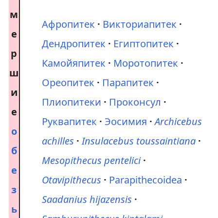
м
Афропитек
Викториапитек
е
Дендропитек
Египтопитек
р
Камойяпитек
Моротопитек
ш
Ореопитек
Парапитек
и
Плиопитеки
Проконсул
е
Руквапитек
Эосимия
Archicebus
о
achilles
Insulacebus toussaintiana
б
Mesopithecus pentelici
е
Otavipithecus
Parapithecoidea
з
Saadanius hijazensis
ь