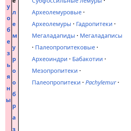
е
Субфоссильные лемуры
у
л
Археолемуровые
о
е
Археолемуры
Гадропитеки
б
м
Мегаладапиды
Мегаладаписы
е
у
Палеопропитековые
з
р
Археоиндри
Бабакотии
ь
о
Мезопропитеки
я
о
Палеопропитеки
Pachylemur
н
б
ы
р
а
з