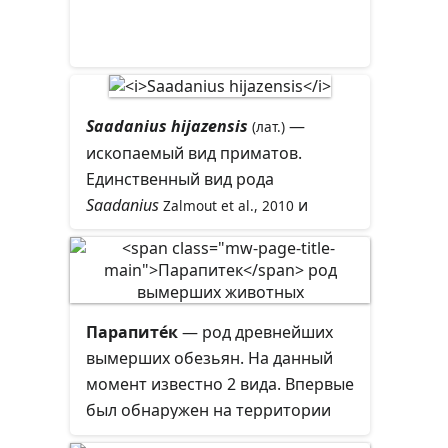
Как и у обезьянообразных, у
полуобезьяны (Prosimii).
долгопятообразных есть мутация
в гене L-гулонолактоноксидазы
(GULO), которая обуславливает
потребность в витамине С в
Saadanius hijazensis
—
(лат.)
рационе. Поскольку
ископаемый вид приматов.
стрепсириновые (мокроносые)
Единственный вид рода
приматы не имеют этой мутации
Saadanius
и
Zalmout
et
al.
, 2010
и сохранили способность
семейства
Saadaniidae
Zalmout
et
al.
,
вырабатывать витамин С,
.
2010
генетический признак,
обуславливающий потребность в
нём в рационе, будет иметь
Парапите́к
— род древнейших
тенденцию помещать
вымерших обезьян. На данный
долгопятообразных в ряды
момент известно 2 вида. Впервые
гаплориновых (сухоносых)
был обнаружен на территории
приматов.
Файюмского оазиса в 1907 году