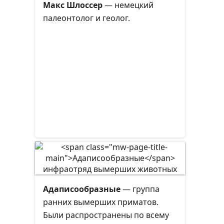
жизни были растительноядными,
Гексли в 1880 году.
Макс Шлоссер
— немецкий
имели копыта.
палеонтолог и геолог.
Адаписообразные
— группа
ранних вымерших приматов.
Были распространены по всему