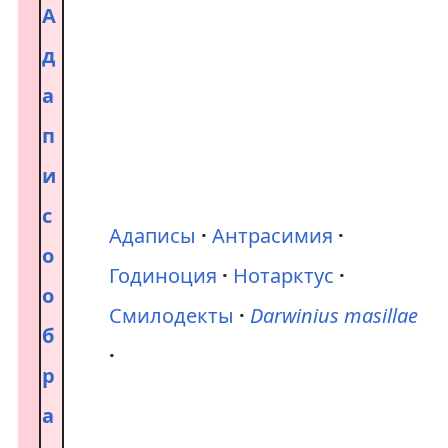
А
д
а
п
и
с
Адаписы
Антрасимия
о
Годиноция
Нотарктус
о
Смилодекты
Darwinius masillae
б
р
а