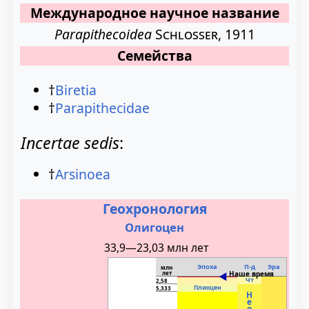
Международное научное название
Parapithecoidea
Schlosser, 1911
Семейства
†
Biretia
†
Parapithecidae
Incertae sedis
:
†
Arsinoea
Геохронология
Олигоцен
33,9—23,03 млн лет
Эпоха
П-д
Эра
млн
лет
Наше время
◄
Чт
2,58
Плиоцен
5,333
Н
е
о