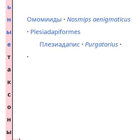
ь
н
Омомииды
Nosmips aenigmaticus
ы
Plesiadapiformes
е
Плезиадапис
Purgatorius
т
а
к
с
о
н
ы