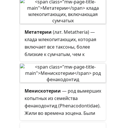
австрийским коллекционером
ископаемых Ричардом
Маркграфом в
нижнеолигоценовых отложениях,
Метатерии
(лат. Metatheria)
—
а описан в 1910 и 1911 гг.
клада млекопитающих, которая
немецким палеонтологом
включает все таксоны, более
Максом Шлоссером.
близкие к сумчатым, чем к
плацентарным. В терминах
кладистики метатерии — это
тотальная группа для кроновой
группы сумчатых, то есть
Менискотерии
— род вымерших
метатерии включают всех
копытных из семейства
современных и вымерших
фенакодонтид (Phenacodontidae).
сумчатых, а также вымершие
Жили во времена эоцена. Были
таксоны, близкие к сумчатым.
размером с собаку, по образу
Группу впервые выделил Томас