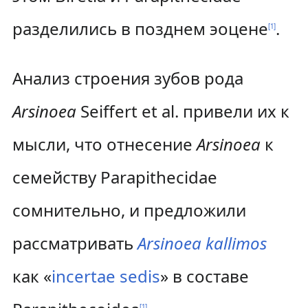
разделились в позднем эоцене
.
[
1
]
Анализ строения зубов рода
Arsinoea
Seiffert et al. привели их к
мысли, что отнесение
Arsinoea
к
семейству Parapithecidae
сомнительно, и предложили
рассматривать
Arsinoea kallimos
как «
incertae sedis
» в составе
[
1
]