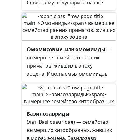
Северному полушарию, на юге
достигая северной Африки и
тропической Азии. Самые ранние
ископаемые остатки датируются
эпохой эоцена, позднейшие —
эпохой миоцена. Некоторые
Омомисовые
, или
омомииды
—
представители напоминали
вымершее семейство ранних
современных лемуров.
приматов, живших в эпоху
эоцена. Ископаемых омомиидов
находят в Северной Америке,
Европе, Азии и Африке, что
делает эту группу одной из двух
групп эоценовых приматов,
Базилозавриды
распространённых по всей
(лат. Basilosauridae)
— семейство
Голарктике. Ранние
вымерших китообразных, живших
представители омомиидов и
в морях эоцена. Базилозавр,
адапидов появляются в начале