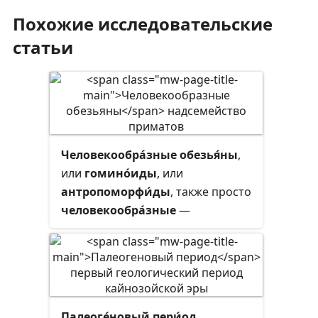
Похожие исследовательские
статьи
Человекообра́зные обезья́ны
,
или
гомино́иды
, или
антропоморфи́ды
, также просто
человекообра́зные
—
надсемейство узконосых обезьян
(Catarrhini), строение тела
которых сходно с телом человека.
Человек, как биологический вид,
также входит в данный таксон. В
Палеоге́новый пери́од