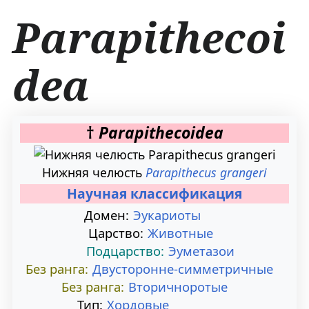
Parapithecoi
dea
П
П
†
Parapithecoidea
е
е
Нижняя челюсть
Parapithecus grangeri
р
р
Научная классификация
е
е
Домен:
Эукариоты
Царство:
Животные
й
й
Подцарство:
Эуметазои
т
т
Без ранга:
Двусторонне-симметричные
Без ранга:
Вторичноротые
и
и
Тип:
Хордовые