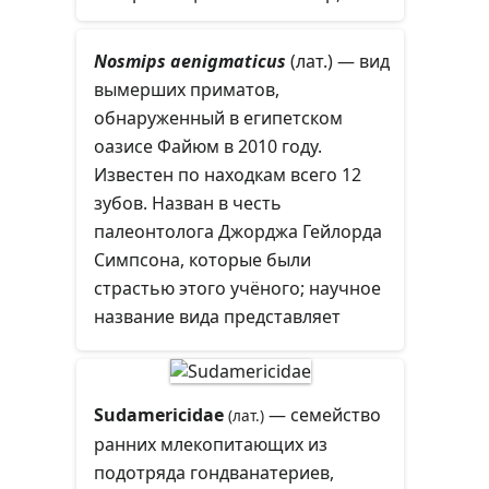
относящийся к этому семейству,
эоцена и считаются одними из
является исключительно морским
самых первых представителей
Nosmips aenigmaticus
(лат.)
— вид
животным.
высших обезьян.
вымерших приматов,
обнаруженный в египетском
оазисе Файюм в 2010 году.
Известен по находкам всего 12
зубов. Назван в честь
палеонтолога Джорджа Гейлорда
Симпсона, которые были
страстью этого учёного; научное
название вида представляет
собой анаграмму.
Sudamericidae
— семейство
(лат.)
ранних млекопитающих из
подотряда гондванатериев,