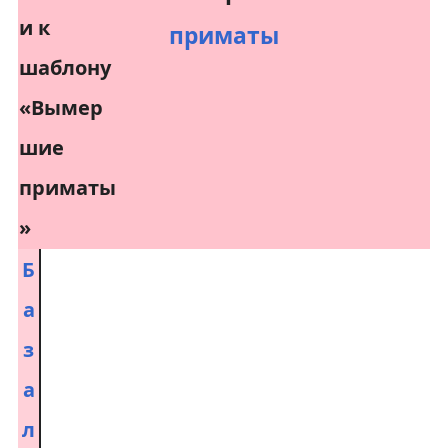
приматы
Б
а
з
а
л