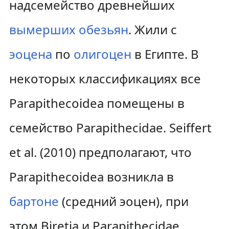
надсемейство древнейших
вымерших
обезьян
. Жили с
эоцена
по
олигоцен
в Египте. В
некоторых классификациях все
Parapithecoidea помещены в
семейство Parapithecidae. Seiffert
et al. (2010) предполагают, что
Parapithecoidea возникла в
бартоне
(средний эоцен), при
этом Biretia и Parapithecidae