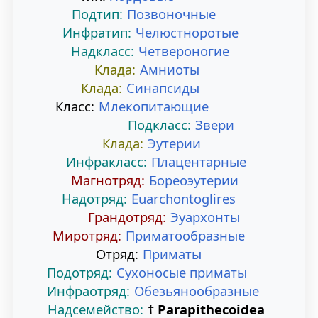
к
к
Подтип:
Позвоночные
Инфратип:
Челюстноротые
н
п
Надкласс:
Четвероногие
а
о
Клада:
Амниоты
Клада:
Синапсиды
в
и
Класс:
Млекопитающие
Подкласс:
Звери
и
с
Клада:
Эутерии
г
к
Инфракласс:
Плацентарные
Магнотряд:
Бореоэутерии
а
у
Надотряд:
Euarchontoglires
ц
Грандотряд:
Эуархонты
Миротряд:
Приматообразные
и
Отряд:
Приматы
и
Подотряд:
Сухоносые приматы
Инфраотряд:
Обезьянообразные
Надсемейство:
†
Parapithecoidea