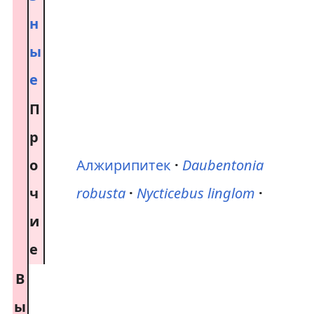
н
ы
е
П
р
о
Алжирипитек
Daubentonia
ч
robusta
Nycticebus linglom
и
е
В
ы