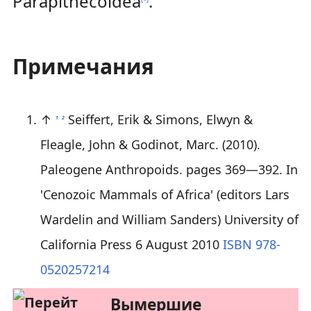
Parapithecoidea
.
Примечания
↑
Seiffert, Erik & Simons, Elwyn &
1
2
Fleagle, John & Godinot, Marc. (2010).
Paleogene Anthropoids. pages 369—392. In
'Cenozoic Mammals of Africa' (editors Lars
Wardelin and William Sanders) University of
California Press 6 August 2010
ISBN
978-
0520257214
Вымершие