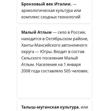
Бронзовый век Италии
, —
археологическая культура или
комплекс сходных технологий
центральной и южной Италии,
существовавший в халколите и
Малый Атлым
— село в России,
бронзовом веке в 16 — 12 вв.
находится в Октябрьском районе,
до н. э. Ей предшествовали
Ханты-Мансийского автономного
культуры неолита, а
округа — Югры. Входит в состав
наследовала — культура
Сельского поселения Малый
протовилланова.
Атлым. Население на 1 января
2008 года составляло 505 человек.
Талыш-муганская культура
, или