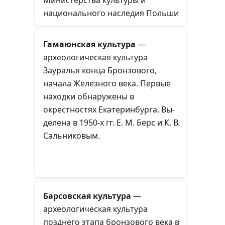
Министерства культуры и
национального наследия Польши
за вклад в развитие культуры.
Гамаюнская культура
—
археологическая культура
Зауралья конца Бронзового,
начала Железного века. Первые
находки обнаружены в
окрестностях Екатеринбурга. Вы­
де­ле­на в 1950-х гг. Е. М. Берс и К. В.
Саль­ни­ко­вым.
Барсовская культура
—
археологическая культура
позднего этапа бронзового века в