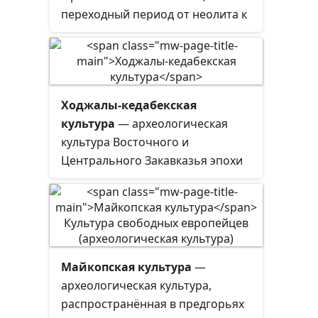
носителями гальштатской
переходный период от неолита к
культуры были кельты, на
бронзовому веку.
Балканах — также иллирийцы и
фракийцы.
Ходжалы-кедабекская
культура
— археологическая
культура Восточного и
Центрального Закавказья эпохи
поздней бронзы и раннего
железа. Название дано по первым
находкам памятников у сёл
Ходжалы и Кедабек в
Азербайджане.
Майкопская культура
—
археологическая культура,
распространённая в предгорьях