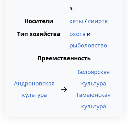
к
к
э.
н
п
Носители
кеты
/
сииртя
а
о
Тип хозяйства
охота
и
в
и
рыболовство
и
с
Преемственность
г
к
Белоярская
а
у
Андроновская
культура
ц
→
культура
Гамаюнская
и
культура
и