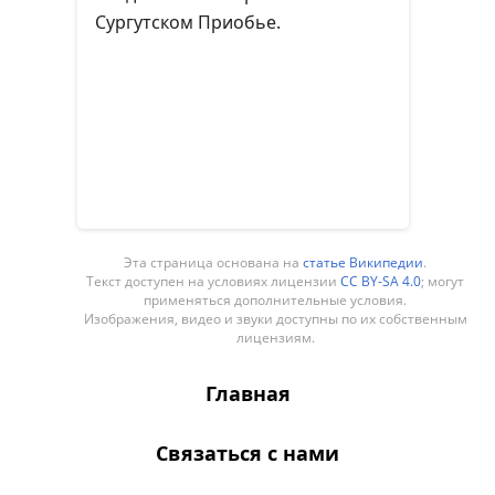
Сургутском Приобье.
Эта страница основана на
статье Википедии
.
Текст доступен на условиях лицензии
CC BY-SA 4.0
; могут
применяться дополнительные условия.
Изображения, видео и звуки доступны по их собственным
лицензиям.
Главная
Связаться с нами