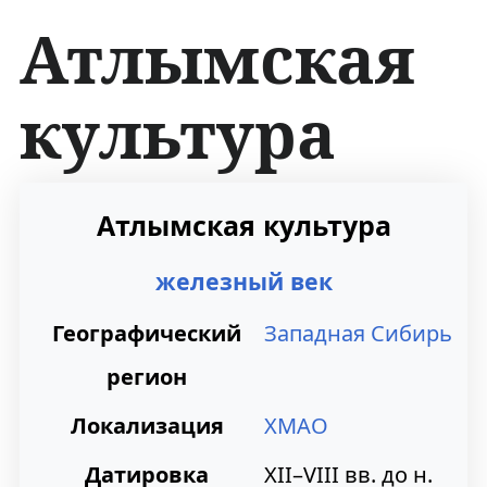
Атлымская
культура
П
П
Атлымская культура
е
е
железный век
р
р
е
е
Географический
Западная Сибирь
й
й
регион
т
т
Локализация
ХМАО
и
и
Датировка
XII–VIII вв. до н.