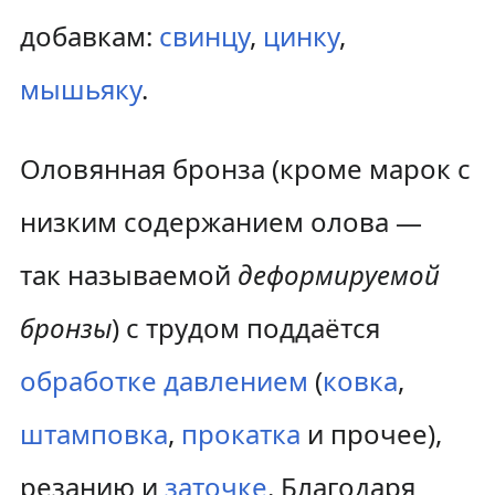
добавкам:
свинцу
,
цинку
,
мышьяку
.
Оловянная бронза (кроме марок с
низким содержанием олова —
так называемой
деформируемой
бронзы
) с трудом поддаётся
обработке давлением
(
ковка
,
штамповка
,
прокатка
и прочее),
резанию и
заточке
. Благодаря