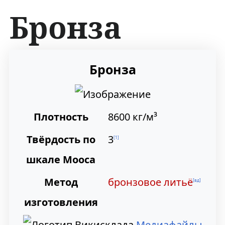
Бронза
П
П
Бронза
е
е
р
р
Плотность
8600 кг/м³
е
е
й
й
Твёрдость по
3
[
1
]
т
т
шкале Мооса
и
и
Метод
бронзовое литьё
[вд]
к
к
изготовления
н
п
Медиафайлы