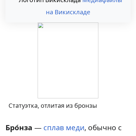
а
о
на Викискладе
в
и
и
с
г
к
а
у
ц
и
и
Статуэтка, отлитая из бронзы
Бро́нза
—
сплав
меди
, обычно с