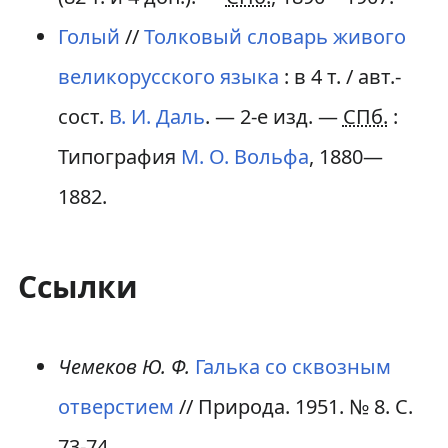
Голый
//
Толковый словарь живого
великорусского языка
:
в 4 т.
/ авт.-
сост.
В. И. Даль
. — 2-е изд. —
СПб.
:
Типография
М. О. Вольфа
, 1880—
1882.
Ссылки
Чемеков Ю. Ф.
Галька со сквозным
отверстием
// Природа. 1951. № 8. С.
73-74.