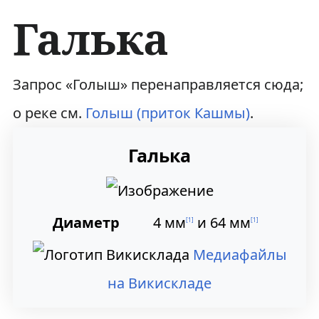
Галька
П
П
Запрос «Голыш» перенаправляется сюда;
е
е
о реке см.
Голыш (приток Кашмы)
.
р
р
Галька
е
е
й
й
Диаметр
4 мм
и
64 мм
[
1
]
[
1
]
т
т
и
и
Медиафайлы
к
к
на Викискладе
н
п