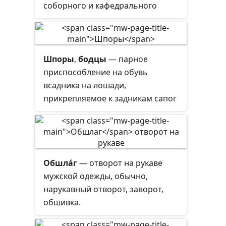
смену ручной мотыге. В
соборного и кафедрального
дальнейшем рало было
храмов, служащего заместителем
вытеснено колесным плугом.
настоятеля.
Шпоры
,
бодцы
— парное
приспособление на обувь
всадника на лошади,
прикрепляемое к задникам сапог
нашпорником.
Обшла́г
— отворот на рукаве
мужской одежды, обычно,
нарукавный отворот, заворот,
обшивка.