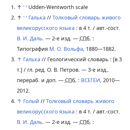
↑
Udden-Wentworth scale
1
2
↑
Галька
//
Толковый словарь живого
1
2
великорусского языка
:
в 4 т.
/ авт.-сост.
В. И. Даль
. — 2-е изд. —
СПб.
:
Типография
М. О. Вольфа
, 1880—1882.
↑
Галька
// Геологический словарь :
[в 3
т.]
/ гл. ред.
О. В. Петров
. — 3-е изд.,
перераб. и доп. —
СПб.
:
ВСЕГЕИ
, 2010—
2012.
↑
Голый
//
Толковый словарь живого
великорусского языка
:
в 4 т.
/ авт.-сост.
В. И. Даль
. — 2-е изд. —
СПб.
: