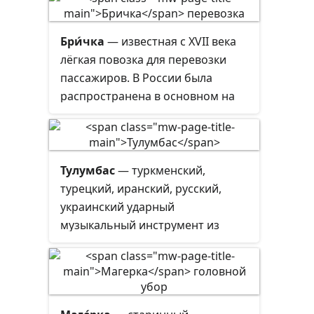
Бри́чка
— известная с XVII века
лёгкая повозка для перевозки
пассажиров. В России была
распространена в основном на
Западе и Юге.
Тулумбас
— туркменский,
турецкий, иранский, русский,
украинский ударный
музыкальный инструмент из
семейства мембранофонов.
Разновидность литавр.
Применялся с XVII века как
воинский сигнальный