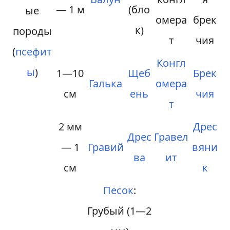
— 1 м
(бло
ые
омера
брек
к)
породы
т
чия
(
псефит
Конгл
ы
)
1—10
Щеб
Брек
Галька
омера
см
ень
чия
т
2 мм
Дрес
Дрес
Гравел
— 1
Гравий
вяни
ва
ит
см
к
Песок
:
Грубый (1—2