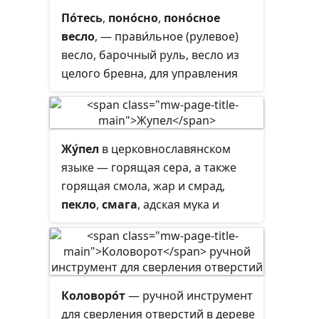
По́тесь
,
поно́сно
,
поно́сное
весло
, — прави́льное (рулевое)
весло, барочный руль, весло из
целого бревна, для управления
дощатником, баркою, плотом.
Жу́пел
в церковнославянском
языке — горящая сера, а также
горящая смола,
жар
и смрад,
пекло
,
смага
, адская мука и
страшилище.
Коловоро́т
— ручной инструмент
для сверления отверстий в дереве