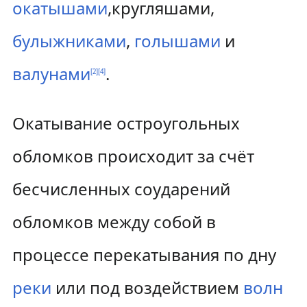
окатышами
,кругляшами,
булыжниками
,
голышами
и
валунами
.
[
2
]
[
4
]
Окатывание остроугольных
обломков происходит за счёт
бесчисленных соударений
обломков между собой в
процессе перекатывания по дну
реки
или под воздействием
волн