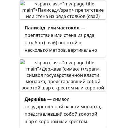
Палиса́д
, или
частоко́л
—
препятствие или стена из ряда
столбов (свай) высотой в
несколько метров, вертикально
врытых или вбитых на треть
своей длины в землю и
соединённых между собой для
прочности одним-двумя
горизонтальными брусьями
(брусками-пажилинами), либо
Держа́ва
— символ
связанных шипами, сквозным
государственной власти монарха,
прогоном или пришивным
представлявший собой золотой
брусом.
шар с короной или крестом.