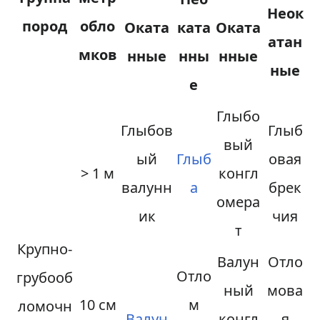
Неок
пород
обло
Оката
ката
Оката
атан
мков
нные
нны
нные
ные
е
Глыбо
Глыбов
Глыб
вый
ый
Глыб
овая
> 1 м
конгл
валунн
а
брек
омера
ик
чия
т
Крупно-
Валун
Отло
Отло
грубооб
ный
мова
10 см
м
ломочн
Валун
конгл
я