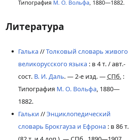
Типография
М. О. Вольфа
, 1880—1882.
Литература
Галька
//
Толковый словарь живого
великорусского языка
:
в 4 т.
/ авт.-
сост.
В. И. Даль
. — 2-е изд. —
СПб.
:
Типография
М. О. Вольфа
, 1880—
1882.
Гальки
//
Энциклопедический
словарь Брокгауза и Ефрона
: в 86 т.
(82 т. и 4 доп.). —
СПб.
, 1890—1907.