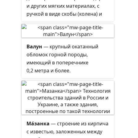
и других мягких материалах, с
ручкой в виде скобы (колена) и
патроном для зажима свёрл,
пёрок и других орудий,
требующих для действия
вращения вокруг оси и давления
Валун
— крупный окатанный
вдоль неё. В средней части
обломок горной породы,
коловорота — свободно
имеющий в поперечнике
вращающаяся ручка. На верхнем
0,2 метра и более.
конце установлен гриб. На
нижнем — колодка с внутренней
полостью квадратного или
прямоугольного сечения или
патрон, в которых крепятся пёрка
или сверло.
Ма́занка
— строение из кирпича
с известью, заложенных между