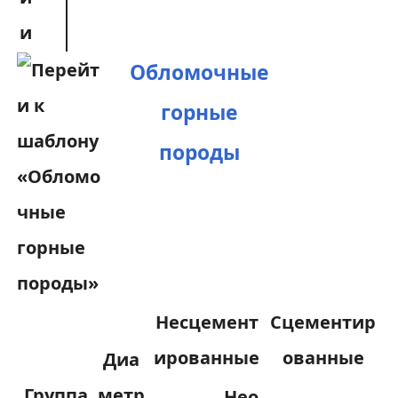
и
Обломочные
горные
породы
Несцемент
Сцементир
ированные
ованные
Диа
Группа
метр
Нео