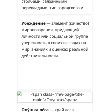
столбами, связанными
перекладами, тип городского и
сельского дома из мелкого леса
или камыша, с обмазкой глиной,
Убеждение
—
элемент
(качество)
иногда с навозом и сечкой.
мировоззрения, придающий
личности или социальной группе
уверенность в своих взглядах на
мир,
знаниях
и оценках реальной
действительности.
Опу́шка ле́са
— край леса