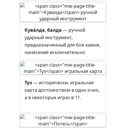
Кува́лда
,
балда
— ручной
ударный инструмент,
предназначенный для боя камня,
нанесения исключительно
сильных ударов при обработке
металла, на демонтаже и монтаже
конструкций.
Туз
— исторически, игральная
карта достоинством в одно очко,
а в некоторых играх в 11.