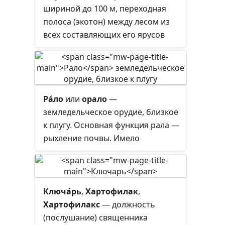
шириной до 100 м, переходная
полоса (экотон) между лесом из
всех составляющих его ярусов
лесной растительности и
смежным типом растительности.
Ра́ло
или
орало
—
земледельческое орудие, близкое
к плугу. Основная функция рала —
рыхление почвы. Имело
деревянную основу и
металлический наконечник
ральник. Обладало дышлом, в
которое впрягался скот. Тягловой
Ключа́рь
,
Хартофилак
,
силой для рала были волы или
Хартофилакс
— должность
лошади. Исторически пришло на
(послушание) священника