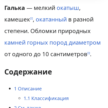
Галька
— мелкий
окатыш
,
а
о
в
и
камешек
,
окатанный
в разной
[
2
]
и
с
степени. Обломки природных
г
к
камней
горных пород
диаметром
а
у
от одного до 10 сантиметров
.
[
3
]
ц
и
Содержание
и
1
Описание
1.1
Классификация
2
См. также