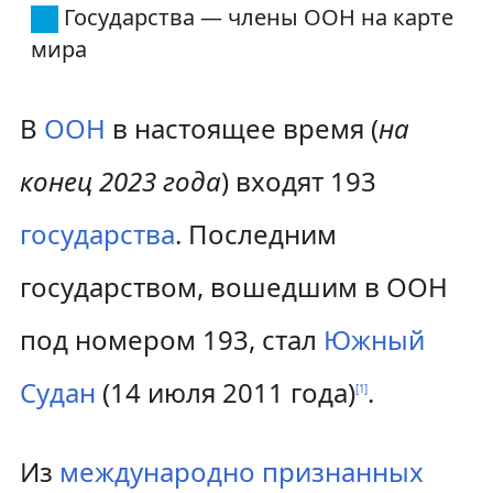
т
т
Государства — члены ООН на карте
мира
и
и
к
к
В
ООН
в настоящее время (
на
н
п
конец 2023 года
) входят 193
а
о
в
и
государства
. Последним
и
с
государством, вошедшим в ООН
г
к
под номером 193, стал
Южный
а
у
Судан
(14 июля 2011 года)
.
[
1
]
ц
и
Из
международно признанных
и