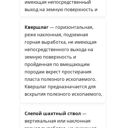
имеющая непосредственный
выход на земную поверхность и
предназначенная для
обслуживания подземных горных
Квершлаг
— горизонтальная,
работ. Через шахтные стволы
реже наклонная, подземная
осуществляется спуск и подъём
горная выработка, не имеющая
полезного ископаемого, породы,
непосредственного выхода на
материалов, оборудования,
земную поверхность и
людей и осуществляют
пройденная по вмещающим
проветривание шахты.
породам вкрест простирания
пласта полезного ископаемого.
Квершлаг предназначается для
вскрытия полезного ископаемого,
транспортирования грузов, а
также для передвижения людей,
Слепой шахтный ствол
—
вентиляции, стока воды
вертикальная или наклонная
и так далее.