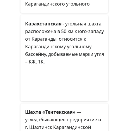
партнёрами, после Китая,
комбината «Карагандауголь».
Карагандинского угольного
являются Южная Корея и
бассейна. Входила в состав треста
Бразилия.
«Шахтинскуголь», в 1970-м
Казахстанская
- угольная шахта,
вошедшего в состав комбината
расположена в 50 км к юго-западу
«Карагандауголь».
от Караганды, относится к
Карагандинскому угольному
бассейну, добываемые марки угля
– КЖ, 1К.
Шахта «Тентекская»
—
угледобывающее предприятие в
г. Шахтинск Карагандинской