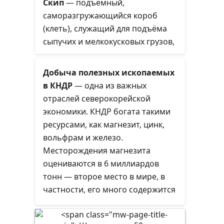
Скип
— подъёмный,
саморазгружающийся короб
(клеть), служащий для подъёма
сыпучих и мелкокусковых грузов,
движущийся с помощью канатов
по направляющим
Добыча полезных ископаемых
приспособлениям скипового
в КНДР
— одна из важных
подъёмника. Скипы служат для
отраслей северокорейской
подъёма на поверхность угля,
экономики. КНДР богата такими
руды и других полезных
ресурсами, как магнезит, цинк,
ископаемых в горно-рудной и
вольфрам и железо.
металлургической
Месторождения магнезита
промышленности. Их также
оцениваются в 6 миллиардов
применяют для загрузки шихты в
тонн — второе место в мире, в
доменные печи.
частности, его много содержится
в таких провинциях, как Хамгёндо
и Чагандо. Однако, зачастую