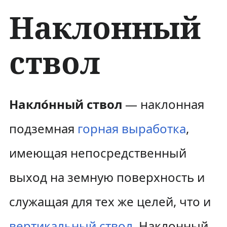
Наклонный
ствол
П
П
Накло́нный ствол
— наклонная
е
е
подземная
горная выработка
,
р
р
имеющая непосредственный
е
е
выход на земную поверхность и
й
й
служащая для тех же целей, что и
т
т
и
и
вертикальный ствол
. Наклонный