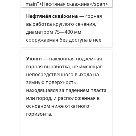
Нефтяна́я сква́жина
— горная
выработка круглого сечения,
диаметром 75—400 мм,
сооружаемая без доступа в неё
человека, предназначенная для
добычи, либо разведки нефти и
Уклон
— наклонная подземная
попутного газа.
горная выработка, не имеющая
непосредственного выхода на
земную поверхность,
находящаяся за падением пласта
или пород, и расположенная в
основном ниже откатного
горизонта.