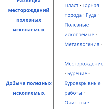
Разведка
Пласт
Горная
месторождений
порода
Руда
полезных
Полезные
ископаемых
ископаемые
Металлогения
Месторождение
Бурение
Добыча полезных
Буровзрывные
ископаемых
работы
Очистные