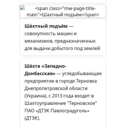
Ша́хтный подъём
—
совокупность машин и
механизмов, предназначенных
для выдачи добытого под землей
полезного ископаемого на
дневную поверхность из шахт, а
Ша́хта «Западно-
также подъёма (спуска) людей и
Донбасская»
— угледобывающее
грузов по вертикальным и
предприятие в городе Терновка
наклонным шахтным стволам.
Днепропетровской области
(Украина), с 2013 года входит в
Шахтоуправление "Терновское"
ПАО «ДТЭК Павлоградуголь»
(ДТЭК).