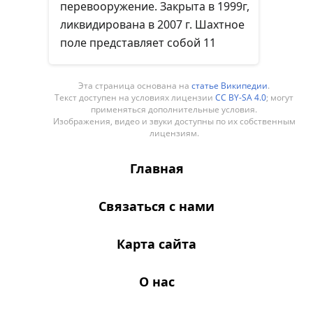
перевооружение. Закрыта в 1999г,
ликвидирована в 2007 г. Шахтное
поле представляет собой 11
пластов угля от 0.89 до 3.8 м,.
Глубина горных работ составляла
Эта страница основана на
статье Википедии
.
350—400 м. Одновременно
Текст доступен на условиях лицензии
CC BY-SA 4.0
; могут
применяться дополнительные условия.
разрабатывалось до 4 пластов.
Изображения, видео и звуки доступны по их собственным
Вскрытие — тремя наклонными и
лицензиям.
двумя вентиляционными
Главная
вертикальными стволами. Шахта
награждена орденом Ленина в
Связаться с нами
1971 г.
Карта сайта
О нас