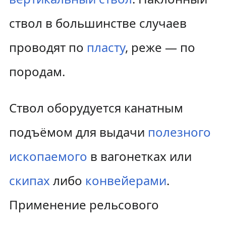
к
к
ствол в большинстве случаев
н
п
проводят по
пласту
, реже — по
а
о
породам.
в
и
и
с
Ствол оборудуется канатным
г
к
подъёмом для выдачи
полезного
а
у
ископаемого
в вагонетках или
ц
и
скипах
либо
конвейерами
.
и
Применение рельсового