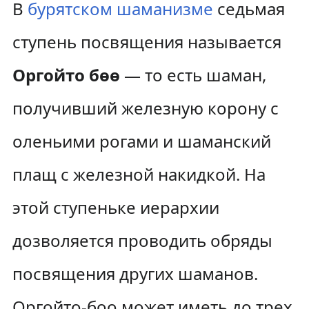
В
бурятском шаманизме
седьмая
ступень посвящения называется
Оргойто бөө
— то есть шаман,
получивший железную корону с
оленьими рогами и шаманский
плащ с железной накидкой. На
этой ступеньке иерархии
дозволяется проводить обряды
посвящения других шаманов.
Оргойто-боо может иметь до трех