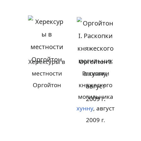
Херексуры в
Оргойтон I.
местности
Раскопки
Оргойтон
княжеского
могильника
хунну
, август
2009 г.