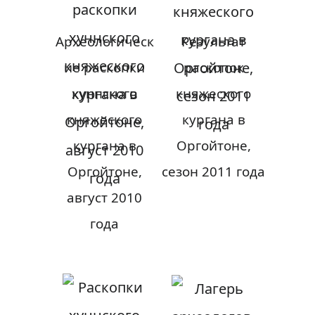
Археологическ
Результат
ие раскопки
раскопок
хуннского
княжеского
княжеского
кургана в
кургана в
Оргойтоне,
Оргойтоне,
сезон 2011 года
август 2010
года