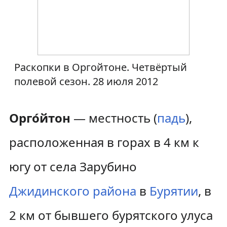
н
п
а
о
в
и
Раскопки в Оргойтоне. Четвёртый
и
с
полевой сезон. 28 июля 2012
г
к
Орго́йтон
— местность (
падь
),
а
у
ц
расположенная в горах в 4 км к
и
югу от села Зарубино
и
Джидинского района
в
Бурятии
, в
2 км от бывшего бурятского улуса