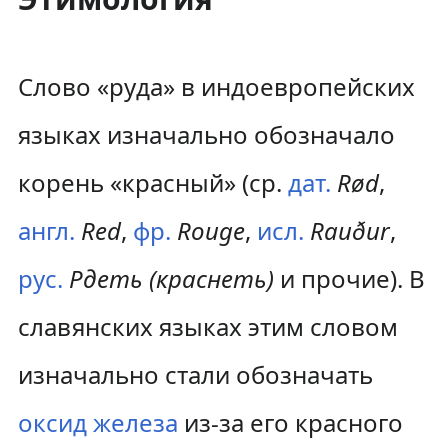
Слово «руда» в индоевропейских
языках изначально обозначало
корень «красный» (ср.
дат.
Rød
,
англ.
Red
,
фр.
Rouge
,
исл.
Rauður
,
рус.
Рдеть (краснеть)
и прочие). В
славянских языках этим словом
изначально стали обозначать
оксид железа
из-за его красного