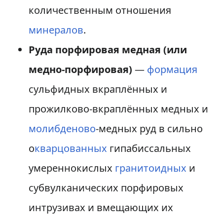
количественным отношения
минералов
.
Руда порфировая медная (или
медно-порфировая)
—
формация
сульфидных вкраплённых и
прожилково-вкраплённых медных и
молибденово
-медных руд в сильно
о
кварцованных
гипабиссальных
умереннокислых
гранитоидных
и
субвулканических порфировых
интрузивах и вмещающих их