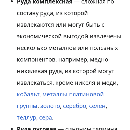
Руда комплексная
— сложная по
составу руда, из которой
извлекаются или могут быть с
экономической выгодой извлечены
несколько металлов или полезных
компонентов, например, медно-
никелевая руда, из которой могут
извлекаться, кроме никеля и меди,
кобальт
,
металлы платиновой
группы
,
золото
,
серебро
,
селен
,
теллур
,
сера
.
Руда луговая
— синоним термина