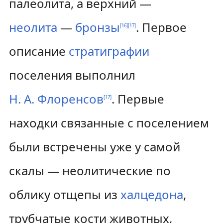
палеолита, а верхний —
неолита
—
бронзы
. Первое
[
16
]
[
17
]
описание
стратиграфии
поселения выполнил
Н. А. Флоренсов
. Первые
[
17
]
находки связанные с поселением
были встречены уже у самой
скалы — неолитические по
облику отщепы из
халцедона
,
трубчатые кости животных,