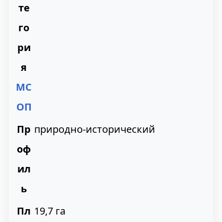
те
го
ри
я
МС
ОП
Пр
природно-исторический
оф
ил
ь
Пл
19,7 га