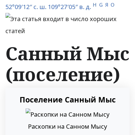
H
G
Я
O
52°09′12″ с. ш. 109°27′05″ в. д.
Санный Мыс
(поселение)
П
П
Поселение Санный Мыс
е
е
р
р
Раскопки на Санном Мысу
е
е