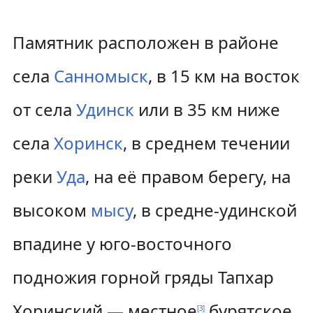
Памятник расположен в районе
села
Санномыск
, в 15 км на восток
от села
Удинск
или в 35 км ниже
села
Хоринск
, в среднем течении
реки
Уда
, на её правом берегу, на
высоком
мысу
, в средне-удинской
впадине у юго-восточного
подножия горной гряды Тапхар
Хоринский — местное
бурятское
[
3
]