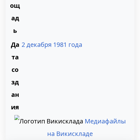
ощ
ад
ь
Да
2 декабря
1981 года
та
со
зд
ан
ия
Медиафайлы
на Викискладе