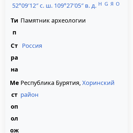
H
G
Я
O
52°09′12″ с. ш. 109°27′05″ в. д.
й
й
т
т
Ти
Памятник археологии
и
и
п
к
к
Ст
Россия
н
п
ра
а
о
на
в
и
Ме
Республика Бурятия,
Хоринский
и
с
ст
район
г
к
оп
а
у
ол
ц
ож