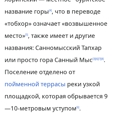
название горы
, что в переводе
[
4
]
«тобхор» означает «возвышенное
место»
, также имеет и другие
[
5
]
названия: Санномысcкий Тапхар
или просто гора Санный Мыс
.
[
3
]
[
6
]
[
7
]
[
8
]
Поселение отделено от
пойменной террасы
реки узкой
площадкой, которая обрывается 9
—10-метровым уступом
.
[
6
]