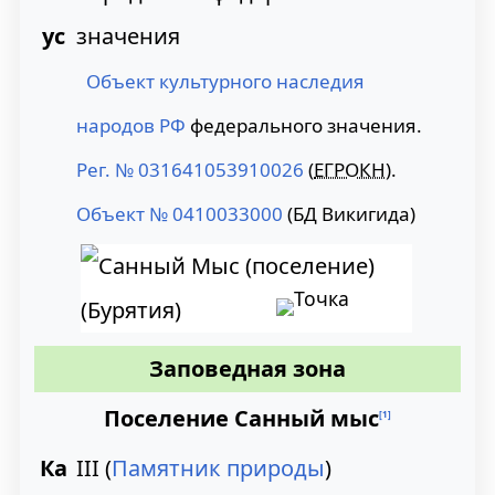
ус
Объект культурного наследия
народов РФ
федерального значения.
Рег. № 031641053910026
(
ЕГРОКН
).
Объект № 0410033000
(БД Викигида)
Заповедная зона
Поселение Санный мыс
[
1
]
Ка
III
(
Памятник природы
)