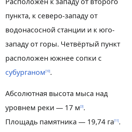
Расположен к западу от второго
пункта, к северо-западу от
водонасосной станции и к юго-
западу от горы. Четвёртый пункт
расположен южнее сопки с
субурганом
.
[
10
]
Абсолютная высота мыса над
уровнем реки — 17 м
.
[
3
]
Площадь памятника — 19,74 га
.
[
11
]