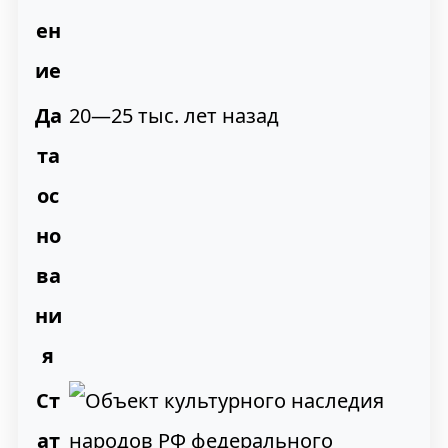
и
ен
и
ие
Да
20—25 тыс. лет назад
та
ос
но
ва
ни
я
Ст
ат