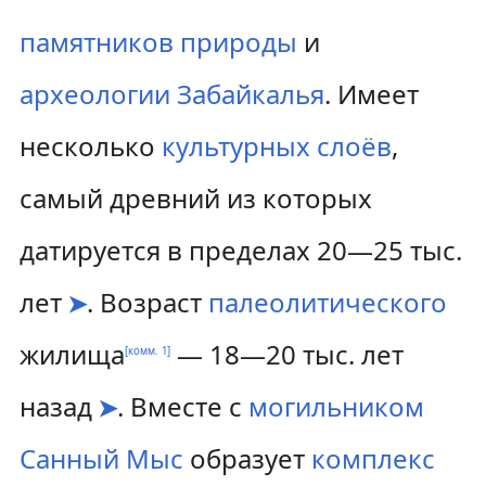
памятников природы
и
археологии
Забайкалья
. Имеет
несколько
культурных слоёв
,
самый древний из которых
датируется в пределах 20—25 тыс.
лет
. Возраст
палеолитического
➤
жилища
— 18—20 тыс. лет
[
комм. 1
]
назад
. Вместе с
могильником
➤
Санный Мыс
образует
комплекс