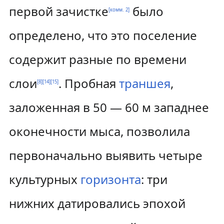
первой зачистке
было
[
комм. 2
]
определено, что это поселение
содержит разные по времени
слои
. Пробная
траншея
,
[
8
]
[
14
]
[
15
]
заложенная в 50 — 60 м западнее
оконечности мыса, позволила
первоначально выявить четыре
культурных
горизонта
: три
нижних датировались эпохой