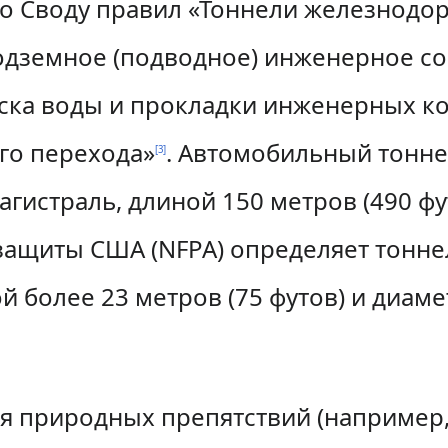
сно Своду правил «Тоннели железнод
одземное (подводное) инженерное с
уска воды и прокладки инженерных 
го перехода»
. Автомобильный тонне
[
3
]
гистраль, длиной 150 метров (490 фу
ащиты США (NFPA) определяет тонне
 более 23 метров (75 футов) и диаме
я природных препятствий (например, 