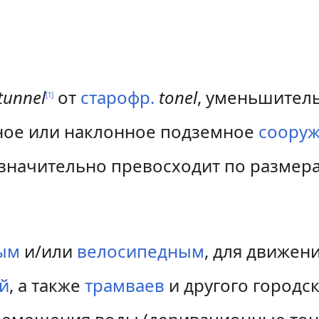
tunnel
от
старофр.
tonel
, уменьшител
[
1
]
ное или наклонное подземное
соору
 значительно превосходит по размер
ым
и/или
велосипедным
, для движен
й
, а также
трамваев
и другого городс