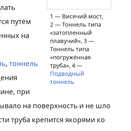
елать
1 — Висячий мост,
тся путём
2 — Тоннель типа
«затопленный
енных на
плавучий», 3 —
Тоннель типа
«погружённая
ль
,
тоннель
труба», 4 —
Подводный
щения
тоннель
ине, при
лывало на поверхность и не шло
ти труба крепится якорями ко