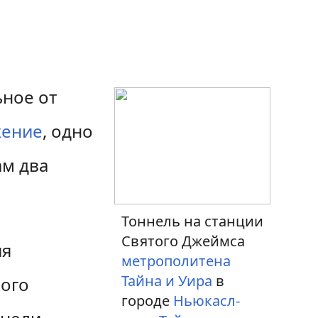
ьное от
жение
, одно
ам два
Тоннель на станции
Святого Джеймса
ия
метрополитена
Тайна и Уира
в
кого
городе
Ньюкасл-