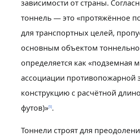
зависимости от страны. Согла
тоннель — это «протяжённое п
для транспортных целей, проп
основным объектом тоннельно
определяется как «подземная ма
ассоциации противопожарной з
конструкцию с расчётной длиной
футов)»
.
[
5
]
Тоннели строят для преодолени