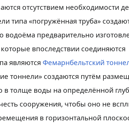
чаются отсутствием необходимости д
ели типа «погружённая труба» создаю
но водоёма предварительно изготовл
, которые впоследствии соединяются
ипа являются
Фемарнбельтский тонне
чие тоннели» создаются путём разме
 в толще воды на определённой глуб
учесть сооружения, чтобы оно не всп
ремещения в горизонтальной плоскос