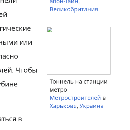
ннели
апон-Тайн
,
Великобритания
тей
огические
ьными или
пасно
лей. Чтобы
Тоннель на станции
убине
метро
Метростроителей
в
Харькове
,
Украина
ться в