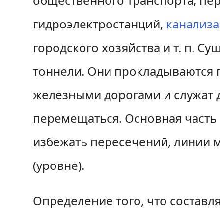
общественного транспорта, п
н
п
а
о
гидроэлектростанций,
канализ
в
и
городского хозяйства и т. п. С
и
с
тоннели. Они прокладываются
г
к
железными дорогами и служат д
а
у
перемещаться. Основная часть
ц
и
избежать пересечений, линии 
и
(уровне).
Определение того, что составл