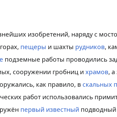
внейших изобретений, наряду с мост
горах,
пещеры
и шахты
рудников
, к
е
подземные работы проводились зад
мых, сооружении гробниц и
храмов
, 
оружались, как правило, в
скальных 
дческих работ использовались прими
ооружён
первый известный
подводный 