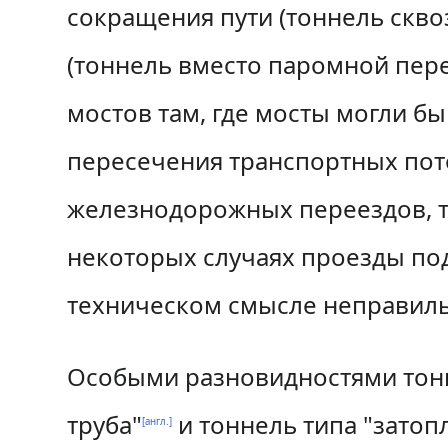
сокращения пути (тоннель скво
(тоннель вместо паромной пере
мостов там, где мосты могли б
пересечения транспортных пото
железнодорожных переездов, то
некоторых случаях проезды под
техническом смысле неправиль
Особыми разновидностями тон
труба"
и тоннель типа
"затоп
[англ.]