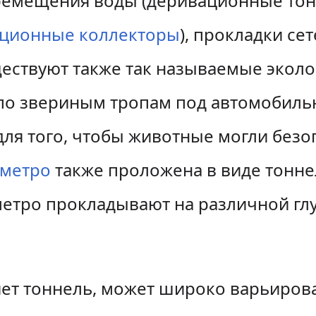
еремещения воды (деривационные то
ационные коллекторы
), прокладки се
уществуют также так называемые экол
 по звериным тропам под автомобил
ля того, чтобы животные могли безо
метро
также проложена в виде тонне
метро прокладывают на различной гл
яет тоннель, может широко варьирова