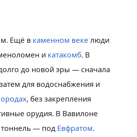
ом. Ещё в
каменном веке
люди
аменоломен и
катакомб
. В
олго до новой эры — сначала
а затем для водоснабжения и
породах
, без закрепления
тивные орудия. В Вавилоне
тоннель — под
Евфратом
.