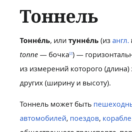
Тоннель
П
П
Тонне́ль
, или
тунне́ль
(из
англ.
е
е
tonne
— бочка
) — горизонталь
[
2
]
р
р
из измерений которого (длина)
е
е
других (ширину и высоту).
й
й
т
т
Тоннель может быть
пешеходн
и
и
автомобилей
,
поездов
,
корабле
к
к