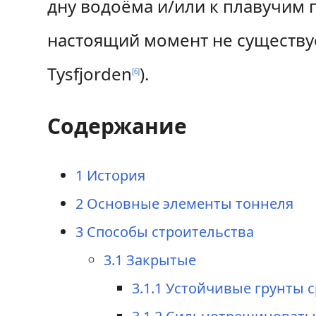
дну водоёма и/или к плавучим 
настоящий момент не существуе
Tysfjorden
).
[
6
]
Содержание
1
История
2
Основные элементы тоннеля
3
Способы строительства
3.1
Закрытые
3.1.1
Устойчивые грунты с