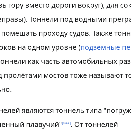
зь гору вместо дороги вокруг), для 
правы). Тоннели под водными прегра
ы помешать проходу судов. Также тон
ков на одном уровне (
подземные п
ннели как часть автомобильных разв
 пролётами мостов тоже называют то
но.
нелей являются тоннель типа
"погру
ленный плавучий"
. От тоннелей
[англ.]