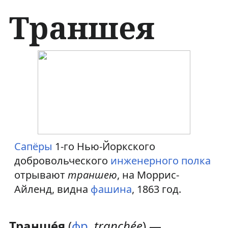
Траншея
П
П
е
е
р
р
е
е
й
й
Сапёры
1-го Нью-Йоркского
добровольческого
инженерного
полка
т
т
отрывают
траншею
, на Моррис-
и
и
Айленд, видна
фашина
, 1863 год.
к
к
н
п
Транше́я
(
фр.
tranchée
) —