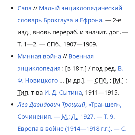
Сапа
//
Малый энциклопедический
словарь Брокгауза и Ефрона
. — 2-е
изд., вновь перераб. и значит. доп. —
Т. 1—2. —
СПб.
, 1907—1909.
Минная война
//
Военная
энциклопедия
: [в 18 т.] / под ред.
В.
Ф. Новицкого
… [
и др.
]. —
СПб.
; [
М.
] :
Тип.
т-ва
И. Д. Сытина
, 1911—1915.
Лев Давидович Троцкий
, «Траншея»,
Сочинения. —
М.
;
Л.
, 1927. — Т. 9.
Европа в войне (1914—1918 г.г.). — С.