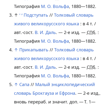
Типография
М. О. Вольфа
, 1880—1882.
↑
Подступать
//
Толковый словарь
1
2
живого великорусского языка
:
в 4 т.
/
авт.-сост.
В. И. Даль
. — 2-е изд. —
СПб.
:
Типография
М. О. Вольфа
, 1880—1882.
↑
Прикапывать
//
Толковый словарь
живого великорусского языка
:
в 4 т.
/
авт.-сост.
В. И. Даль
. — 2-е изд. —
СПб.
:
Типография
М. О. Вольфа
, 1880—1882.
↑
Сапа
//
Малый энциклопедический
словарь Брокгауза и Ефрона
. — 2-е изд.,
вновь перераб. и значит. доп. — Т. 1—