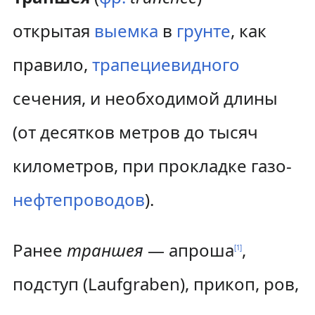
а
о
открытая
выемка
в
грунте
, как
в
и
правило,
трапециевидного
и
с
сечения, и необходимой длины
г
к
(от десятков метров до тысяч
а
у
ц
километров, при прокладке газо-
и
нефтепроводов
).
и
Ранее
траншея
— апроша
,
[
1
]
подступ (Laufgraben), прикоп, ров,