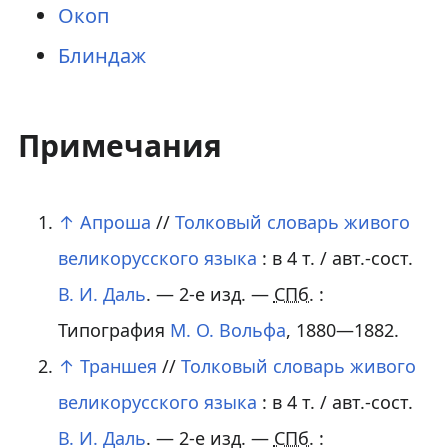
Окоп
Блиндаж
Примечания
↑
Апроша
//
Толковый словарь живого
великорусского языка
:
в 4 т.
/ авт.-сост.
В. И. Даль
. — 2-е изд. —
СПб.
:
Типография
М. О. Вольфа
, 1880—1882.
↑
Траншея
//
Толковый словарь живого
великорусского языка
:
в 4 т.
/ авт.-сост.
В. И. Даль
. — 2-е изд. —
СПб.
: