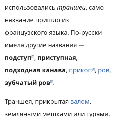
использовались
траншеи
, само
название пришло из
французского языка. По-русски
имела другие названия —
подступ
,
приступная,
[
3
]
подходная канава
,
прикоп
,
ров
,
[
4
]
зубчатый ров
.
[
3
]
Траншея, прикрытая
валом
,
земляными мешками или турами,