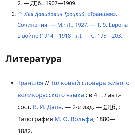
2. —
СПб.
, 1907—1909.
↑
Лев Давидович Троцкий
, «Траншея»,
Сочинения. —
М.
;
Л.
, 1927. — Т. 9. Европа
в войне (1914—1918 г.г.). — С. 195—203.
Литература
Траншея
//
Толковый словарь живого
великорусского языка
:
в 4 т.
/ авт.-
сост.
В. И. Даль
. — 2-е изд. —
СПб.
:
Типография
М. О. Вольфа
, 1880—
1882.