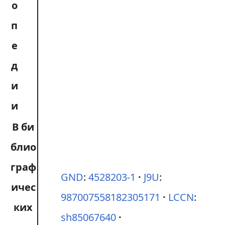
о
п
е
д
и
и
В би
блио
граф
GND
:
4528203-1
J9U
:
ичес
987007558182305171
LCCN
:
ких
sh85067640