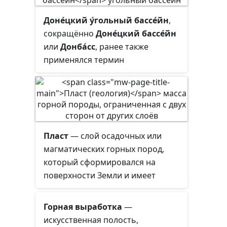
Символ можно ввести на
Доне́цкий у́гольный бассе́йн
,
компьютере с Windows с
сокращённо
Доне́цкий бассе́йн
помощью
+
. На macOS
Alt
0
1
3
7
или
Донба́сс
, ранее также
‰ вводится на английской
применялся термин
раскладке
+
+
.
⇧ Shift
⌥ Option
R
Каменноуго́льный райо́н
—
месторождение угля,
образовавшееся на заливах и
лиманах Тетиса.
Пласт
— слой осадочных или
магматических горных пород,
который сформировался на
поверхности Земли и имеет
внутреннюю структуру,
отличающуюся от других слоёв,
Горная выработка
—
лежащих непосредственно над
искусственная полость,