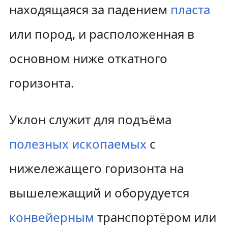
находящаяся за падением
пласта
т
т
и
и
или пород, и расположенная в
к
к
основном ниже откатного
н
п
горизонта.
а
о
в
и
Уклон служит для подъёма
и
с
полезных ископаемых
с
г
к
нижележащего горизонта на
а
у
вышележащий и оборудуется
ц
и
конвейерным
транспортёром или