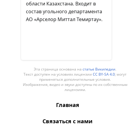
области Казахстана. Входит в
состав угольного департамента
АО «Арселор Миттал Темиртау».
Эта страница основана на
статье Википедии
.
Текст доступен на условиях лицензии
CC BY-SA 4.0
; могут
применяться дополнительные условия.
Изображения, видео и звуки доступны по их собственным
лицензиям.
Главная
Связаться с нами