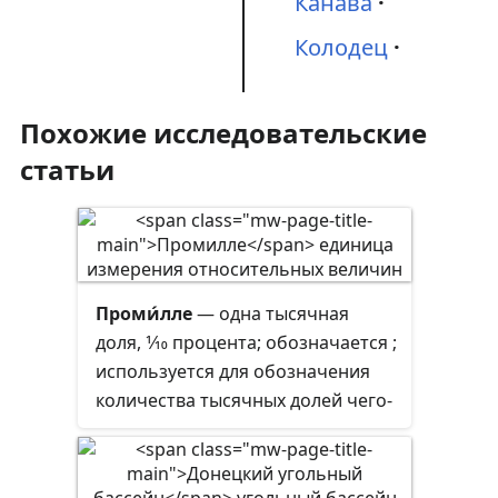
Канава
Колодец
Похожие исследовательские
статьи
Проми́лле
— одна тысячная
доля,
1
⁄
10
процента; обозначается ;
используется для обозначения
количества тысячных долей чего-
либо в целом. Знак промилле
образован от знака процента (%)
добавлением ещё одного «нуля».