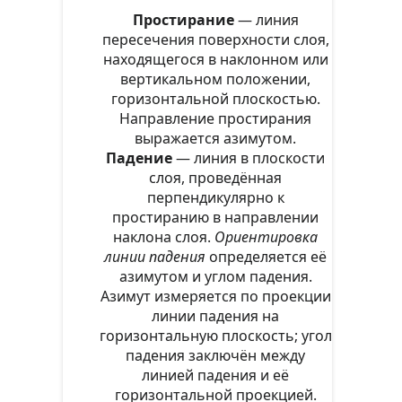
жилы и др. геологических тел, а
Простирание
— линия
также различных поверхностей
пересечения поверхности слоя,
относительно сторон горизонта и
находящегося в наклонном или
вертикальном положении,
горизонтальной плоскости.
горизонтальной плоскостью.
Направление простирания
выражается азимутом.
Падение
— линия в плоскости
слоя, проведённая
перпендикулярно к
простиранию в направлении
наклона слоя.
Ориентировка
линии падения
определяется её
азимутом и углом падения.
Азимут измеряется по проекции
линии падения на
горизонтальную плоскость; угол
падения заключён между
линией падения и её
горизонтальной проекцией.