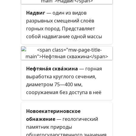
Надвиг
— один из видов
разрывных смещений слоёв
горных пород. Представляет
собой надвигание одной массы
пород на другую по
наклонённому разлому. Таким
образом, пласты, лежащие с
верхней стороны разлома,
Нефтяна́я сква́жина
— горная
сдвинуты вверх, а с нижней —
выработка круглого сечения,
вниз. Первый блок называется
диаметром 75—400 мм,
висячим
, второй —
лежачим
. При
сооружаемая без доступа в неё
этом разлом наклонён к
человека, предназначенная для
горизонту под небольшим
добычи, либо разведки нефти и
Новоекатериновское
углом — иначе объект называют
попутного газа.
обнажение
— геологический
не надвигом, а взбросом. Границу
памятник природы
между ними обычно проводят по
общегосударственного значения.