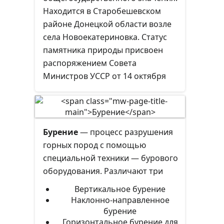
величине угла 45°. У некоторых
Находится в Старобешевском
надвигов этот угол почти
районе Донецкой области возле
нулевой.
села Новоекатериновка. Статус
памятника природы присвоен
распоряжением Совета
Министров УССР от 14 октября
1975 года. № 780-р. Площадь — 10
га. Новоекатериновское
обнажение — это обнажение
мощностью от 1 до 6 метров трёх
Бурение
— процесс разрушения
горизонтов рифового известняка.
горных пород с помощью
специальной техники — бурового
оборудования. Различают три
вида бурения:
Вертикальное бурение
Наклонно-направленное
бурение
Горизонтальное бурение для