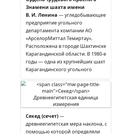
«магнитный холм»,
комбинированным (открыто-
Знамени шахта имени
«гравитационная дорога» и т. п. В
подземным) способом в условиях,
В. И. Ленина
— угледобывающее
таком месте кажется, будто
когда рельеф местности и
предприятие угольного
предметы сами движутся в гору
условия залегания рудного тела
департамента компании АО
против сил гравитации. В
позволяет применить данный вид
«АрселорМиттал Темиртау».
велоспорте подобные дороги
транспортировки руды.
Расположена в городе Шахтинске
называют «лживыми равнинами».
Карагандинской области. В 1980-е
годы — одна из крупнейших шахт
Карагандинского угольного
бассейна. Входила в состав треста
«Шахтинскуголь», в 1970-м
вошедшего в состав комбината
«Карагандауголь».
Секед (сечет)
—
древнеегипетская мера наклона, с
помощью которой определяли