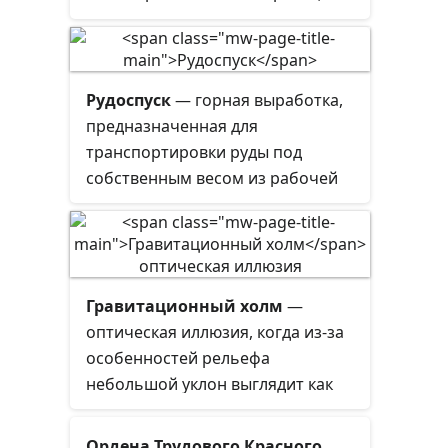
Рудоспуск
— горная выработка,
предназначенная для
транспортировки руды под
собственным весом из рабочей
зоны горнодобывающего
предприятия на расположенный
ниже транспортный горизонт.
Рудоспуски проходят в скальной
Гравитационный холм
—
горной породе для того, чтобы
оптическая иллюзия, когда из-за
сократить расстояние
особенностей рельефа
транспортировки полезного
небольшой уклон выглядит как
ископаемого. Применяются на
подъём. Явление известно как
рудниках, добывающих руду
«гипнотический холм»,
открытым, подземным или
Ордена Трудового Красного