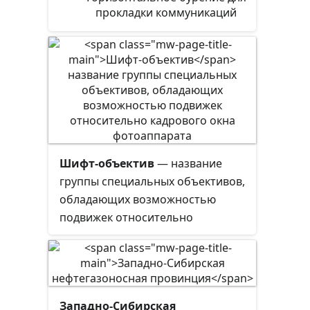
прокладки коммуникаций
Шифт-объектив
— название
группы специальных объективов,
обладающих возможностью
подвижек относительно
кадрового окна фотоаппарата за
счёт конструкции оправы и
увеличенной кроющей
способности. В маркировке
Западно-Сибирская
объективов, допускающих только