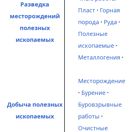
Разведка
Пласт
Горная
месторождений
порода
Руда
полезных
Полезные
ископаемых
ископаемые
Металлогения
Месторождение
Бурение
Добыча полезных
Буровзрывные
ископаемых
работы
Очистные