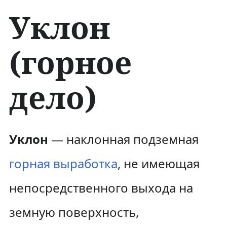
Уклон
(горное
дело)
П
П
Уклон
— наклонная подземная
е
е
горная выработка
, не имеющая
р
р
непосредственного выхода на
е
е
земную поверхность,
й
й